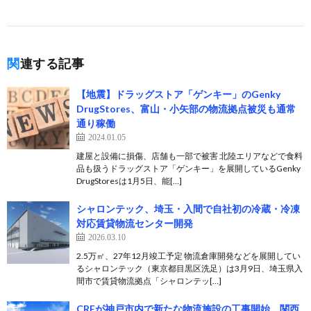
関連する記事
【地震】ドラッグストア「ゲンキー」のGenky
DrugStores、富山・小矢部の物流拠点被災も通常
通り稼働
2024.01.05
建屋と設備に損傷、店舗も一部で被害 北陸エリアなどで食料
品も扱うドラッグストア「ゲンキー」を展開しているGenky
DrugStoresは1月5日、能[…]
シャロンテック、埼玉・入間で自社初の冷蔵・冷凍
対応賃貸物流センター開発
2026.03.10
2.5万㎡、27年12月竣工予定 物流倉庫開発などを展開してい
るシャロンテック（東京都目黒区洗足）は3月9日、埼玉県入
間市で賃貸物流拠点「シャロンテッ[…]
CREが神戸市内で新たな物流施設の工事開始、関西