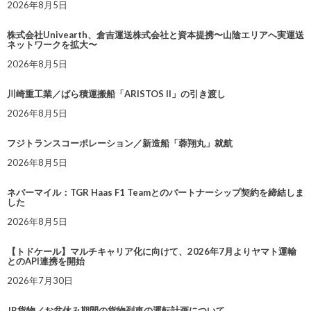
2026年8月5日
株式会社Univearth、倉吉運送株式会社と資本提携〜山陰エリアへ実運送
ネットワークを拡大〜
2026年8月5日
川崎重工業／ばら積運搬船「ARISTOS II」の引き渡し
2026年8月5日
フジトランスコーポレーション／新造船「蓉翔丸」就航
2026年8月5日
ネバーマイル：TGR Haas F1 Teamとのパートナーシップ契約を締結しま
した
2026年8月5日
【トドケール】マルチキャリア化に向けて、2026年7月よりヤマト運輸
とのAPI連携を開始
2026年7月30日
JR貨物／お盆休み期間の貨物列車の運転計画について