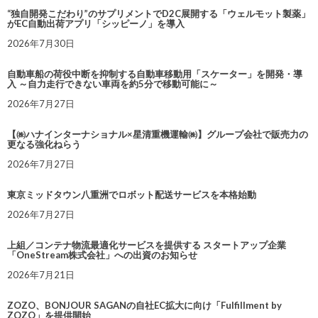
“独自開発こだわり”のサプリメントでD2C展開する「ウェルモット製薬」
がEC自動出荷アプリ「シッピーノ」を導入
2026年7月30日
自動車船の荷役中断を抑制する自動車移動用「スケーター」を開発・導
入 ～自力走行できない車両を約5分で移動可能に～
2026年7月27日
【㈱ハナインターナショナル×星清重機運輸㈱】グループ会社で販売力の
更なる強化ねらう
2026年7月27日
東京ミッドタウン八重洲でロボット配送サービスを本格始動
2026年7月27日
上組／コンテナ物流最適化サービスを提供する スタートアップ企業
「OneStream株式会社」への出資のお知らせ
2026年7月21日
ZOZO、BONJOUR SAGANの自社EC拡大に向け「Fulfillment by
ZOZO」を提供開始