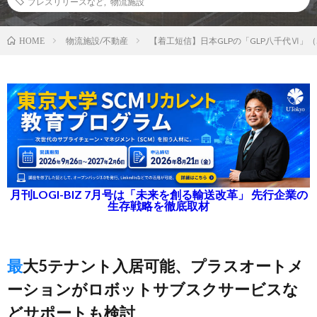
プレスリリースなど
,
物流施設
物流施設/不動産
【着工短信】日本GLPの「GLP八千代Ⅵ」（
HOME
月刊LOGI-BIZ 7月号は「未来を創る輸送改革」 先行企業の
生存戦略を徹底取材
最大5テナント入居可能、プラスオートメ
ーションがロボットサブスクサービスな
どサポートも検討