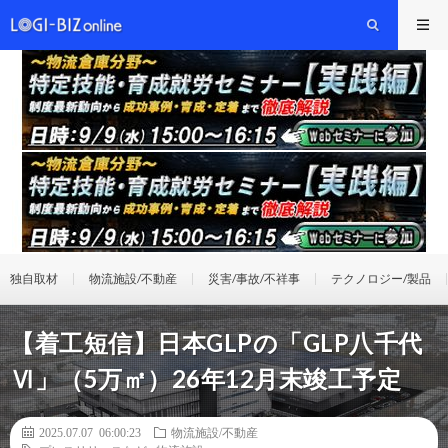
独自取材
物流施設/不動産
災害/事故/不祥事
テクノロジー/製品
【着工短信】日本GLPの「GLP八千代
Ⅵ」（5万㎡）26年12月末竣工予定
2025.07.07 06:00:23
物流施設/不動産