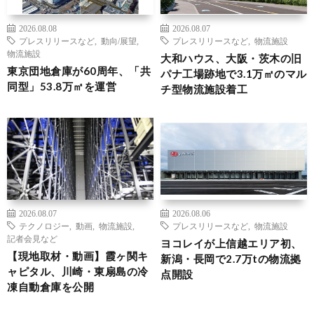
2026.08.08
2026.08.07
プレスリリースなど
,
動向/展望
,
プレスリリースなど
,
物流施設
物流施設
大和ハウス、大阪・茨木の旧
東京団地倉庫が60周年、「共
パナ工場跡地で3.1万㎡のマル
同型」53.8万㎡を運営
チ型物流施設着工
2026.08.07
2026.08.06
テクノロジー
,
動画
,
物流施設
,
プレスリリースなど
,
物流施設
記者会見など
ヨコレイが上信越エリア初、
【現地取材・動画】霞ヶ関キ
新潟・長岡で2.7万tの物流拠
ャピタル、川崎・東扇島の冷
点開設
凍自動倉庫を公開