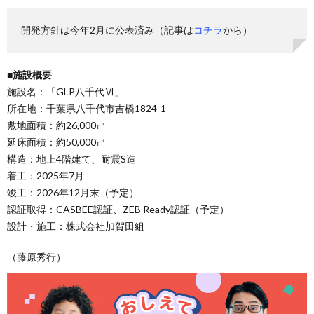
開発方針は今年2月に公表済み（記事は
コチラ
から）
■施設概要
施設名：「GLP八千代Ⅵ」
所在地：千葉県八千代市吉橋1824-1
敷地面積：約26,000㎡
延床面積：約50,000㎡
構造：地上4階建て、耐震S造
着工：2025年7月
竣工：2026年12月末（予定）
認証取得：CASBEE認証、ZEB Ready認証（予定）
設計・施工：株式会社加賀田組
（藤原秀行）