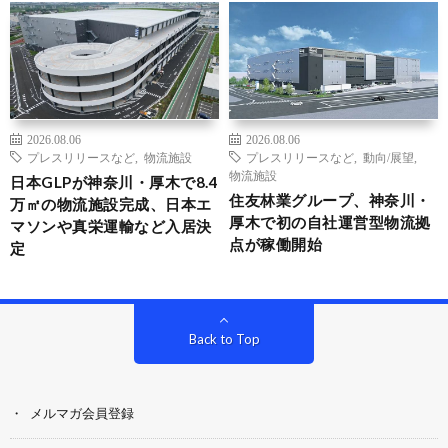
2026.08.06
2026.08.06
プレスリリースなど
,
物流施設
プレスリリースなど
,
動向/展望
,
物流施設
日本GLPが神奈川・厚木で8.4
住友林業グループ、神奈川・
万㎡の物流施設完成、日本エ
厚木で初の自社運営型物流拠
マソンや真栄運輸など入居決
点が稼働開始
定
Back to Top
メルマガ会員登録