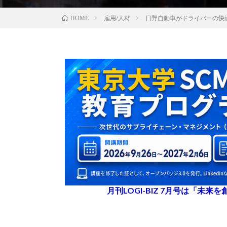
雇用/人材
日野自動車がドライバーの快
HOME
月刊LOGI-BIZ 7月号は「未