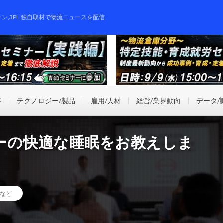
ーン,3PL,独自取材で物流ニュースを配信
事
テクノロジー/製品
雇用/人材
経営/業界動向
データ/
ーの快適な睡眠をお教えしま
など