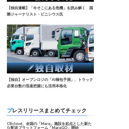
【独自連載】「今そこにある危機」を読み解く 国
際ジャーナリスト・ビニシウス氏
【独自】オープンロジの「AI梱包予測」、トラック
必要台数の迅速把握にも活用本格化
プレスリリースまとめてチェック
CBcloud、全国の「Marq」施設を起点とした新た
な配送プラットフォーム「MarqGO」開始