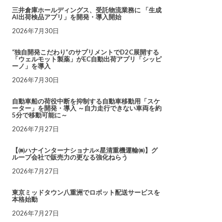
三井倉庫ホールディングス、受託物流業務に 「生成
AI出荷検品アプリ」を開発・導入開始
2026年7月30日
“独自開発こだわり”のサプリメントでD2C展開する
「ウェルモット製薬」がEC自動出荷アプリ「シッピ
ーノ」を導入
2026年7月30日
自動車船の荷役中断を抑制する自動車移動用「スケ
ーター」を開発・導入 ～自力走行できない車両を約
5分で移動可能に～
2026年7月27日
【㈱ハナインターナショナル×星清重機運輸㈱】グ
ループ会社で販売力の更なる強化ねらう
2026年7月27日
東京ミッドタウン八重洲でロボット配送サービスを
本格始動
2026年7月27日