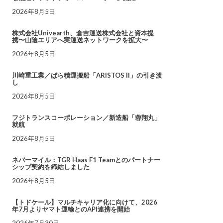
2026年8月5日
株式会社Univearth、倉吉運送株式会社と資本提
携〜山陰エリアへ実運送ネットワークを拡大〜
2026年8月5日
川崎重工業／ばら積運搬船「ARISTOS II」の引き渡
し
2026年8月5日
フジトランスコーポレーション／新造船「蓉翔丸」
就航
2026年8月5日
ネバーマイル：TGR Haas F1 Teamとのパートナー
シップ契約を締結しました
2026年8月5日
【トドケール】マルチキャリア化に向けて、2026
年7月よりヤマト運輸とのAPI連携を開始
2026年7月30日