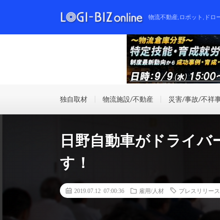
物流不動産,ロボット,ドロ
独自取材
物流施設/不動産
災害/事故/不祥
日野自動車がドライバ
す！
2019.07.12 07:00:36
雇用/人材
プレスリリース