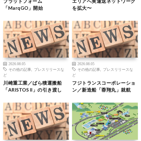
プラットフォーム
エリアへ実運送ネットワーク
「MarqGO」開始
を拡大〜
2026.08.05
2026.08.05
その他の記事
,
プレスリリースな
その他の記事
,
プレスリリースな
ど
ど
川崎重工業／ばら積運搬船
フジトランスコーポレーショ
「ARISTOS II」の引き渡し
ン／新造船「蓉翔丸」就航