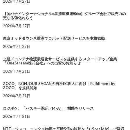
2026年7月27日
【㈱ハナインターナショナル×星清重機運輸㈱】グループ会社で販売力の
更なる強化ねらう
2026年7月27日
東京ミッドタウン八重洲でロボット配送サービスを本格始動
2026年7月27日
上組／コンテナ物流最適化サービスを提供する スタートアップ企業
「OneStream株式会社」への出資のお知らせ
2026年7月21日
ZOZO、BONJOUR SAGANの自社EC拡大に向け「Fulfillment by
ZOZO」を提供開始
2026年7月21日
ロジポケ、「パスキー認証（MFA）」機能をリリース
2026年7月21日
NTTロジスコ、エンタメ物流の平時5倍の波動を「t-Sort MAS」で吸収