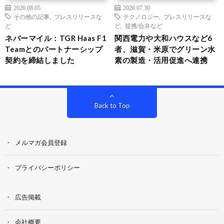
2026.08.05
2026.07.30
その他の記事
,
プレスリリースな
テクノロジー
,
プレスリリースな
ど
ど
,
提携/合弁など
ネバーマイル：TGR Haas F1
関西電力や大和ハウスなど6
Teamとのパートナーシップ
者、滋賀・米原でグリーン水
契約を締結しました
素の製造・活用促進へ連携
Back to Top
メルマガ会員登録
プライバシーポリシー
広告掲載
会社概要