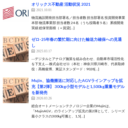
オリックス不動産 活動状況 2021
2021.10.01
物流施設開発担当部署名／担当者数 担当部署名 投資開発事業
本部 物流事業部 担当者数 24 名（うち役職者 5 名） 累積開発
実績 総保管面積（＝賃貸[…]
ゼロ-25年春の繁忙期に向けた輸送力確保への見通
し
2025.03.17
―デジタルとアナログ施策を組み合わせ、自動車市場活性化
を下支え― 株式会社ゼロ（本社：神奈川県川崎市、代表取締
役：髙橋俊博、東証スタンダード：9028[…]
Mujin、協働搬送に対応したAGVラインアップを拡
充【第2弾】 300kg小型モデルと1,500kg重量モデル
を新発売
2026.03.26
総合オートメーションテクノロジー企業のMujinは、
「MujinAGV」のラインアップ拡充の第2弾として、シリーズ
最小クラスの300kg可搬と、1,5[…]