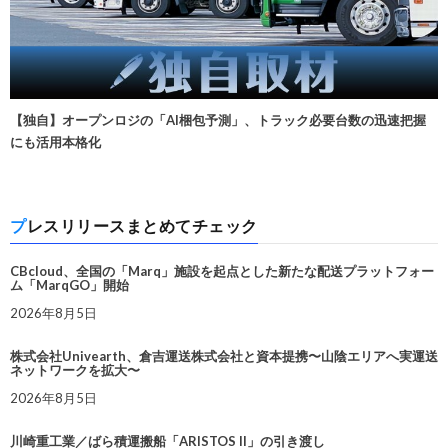
【独自】オープンロジの「AI梱包予測」、トラック必要台数の迅速把握
にも活用本格化
プレスリリースまとめてチェック
CBcloud、全国の「Marq」施設を起点とした新たな配送プラットフォー
ム「MarqGO」開始
2026年8月5日
株式会社Univearth、倉吉運送株式会社と資本提携〜山陰エリアへ実運送
ネットワークを拡大〜
2026年8月5日
川崎重工業／ばら積運搬船「ARISTOS II」の引き渡し