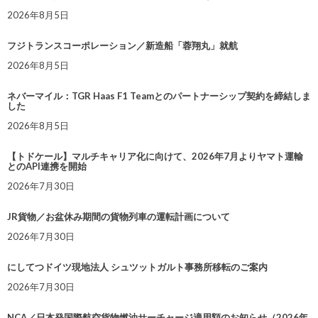
2026年8月5日
フジトランスコーポレーション／新造船「蓉翔丸」就航
2026年8月5日
ネバーマイル：TGR Haas F1 Teamとのパートナーシップ契約を締結しま
した
2026年8月5日
【トドケール】マルチキャリア化に向けて、2026年7月よりヤマト運輸
とのAPI連携を開始
2026年7月30日
JR貨物／お盆休み期間の貨物列車の運転計画について
2026年7月30日
にしてつドイツ現地法人 シュツットガルト事務所移転のご案内
2026年7月30日
NCA／日本発国際航空貨物燃油サーチャージ適用額のお知らせ（2026年