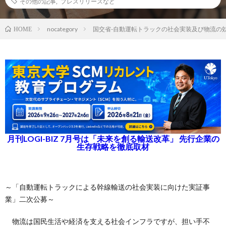
その他の記事
,
プレスリリースなど
nocategory
国交省-自動運転トラックの社会実装及び物流の
HOME
月刊LOGI-BIZ 7月号は「未来を創る輸送改革」 先行企業の
生存戦略を徹底取材
～「自動運転トラックによる幹線輸送の社会実装に向けた実証事
業」二次公募～
物流は国民生活や経済を支える社会インフラですが、担い手不