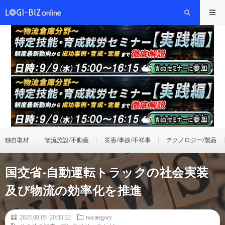
独自取材
物流施設/不動産
災害/事故/不祥事
テクノロジー/製品
国交省-自動運転トラックの社会実装
及び物流の効率化を推進
2025.08.05 20:35:22
nocategory