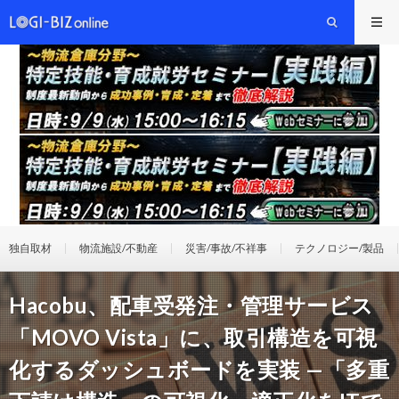
独自取材
物流施設/不動産
災害/事故/不祥事
テクノロジー/製品
Hacobu、配車受発注・管理サービス
「MOVO Vista」に、取引構造を可視
化するダッシュボードを実装 —「多重