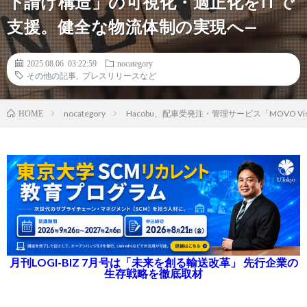
下請け構造」の可視化・適正化をITで
支援。健全な物流体制の実現へ—
2025.08.06 03:22:59
nocategory
その他の記事
,
プレスリリースなど
nocategory
Hacobu、配車受発注・管理サービス「MOVO
HOME
月刊LOGI-BIZ 7月号は「未来を創る輸送改革」 先行企業の
生存戦略を徹底取材