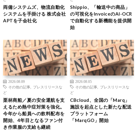
両備システムズ、物流自動化
Shippio、「輸送中の商品」
システムを手掛ける 株式会社
の可視化をInvoiceのAI-OCR
APTを子会社化
で自動化する新機能を提供開
始
2026.08.09
2026.08.05
その他の記事
,
プレスリリースな
その他の記事
,
プレスリリースな
ど
ど
栗林商船／夏の安全運航を支
CBcloud、全国の「Marq」
えるため熱中症対策を強化。
施設を起点とした新たな配送
今年から船員への飲料配布を
プラットフォーム
開始、4年目となるファン付
「MarqGO」開始
き作業服の支給も継続