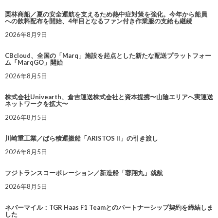
栗林商船／夏の安全運航を支えるため熱中症対策を強化。今年から船員
への飲料配布を開始、4年目となるファン付き作業服の支給も継続
2026年8月9日
CBcloud、全国の「Marq」施設を起点とした新たな配送プラットフォー
ム「MarqGO」開始
2026年8月5日
株式会社Univearth、倉吉運送株式会社と資本提携〜山陰エリアへ実運送
ネットワークを拡大〜
2026年8月5日
川崎重工業／ばら積運搬船「ARISTOS II」の引き渡し
2026年8月5日
フジトランスコーポレーション／新造船「蓉翔丸」就航
2026年8月5日
ネバーマイル：TGR Haas F1 Teamとのパートナーシップ契約を締結しま
した