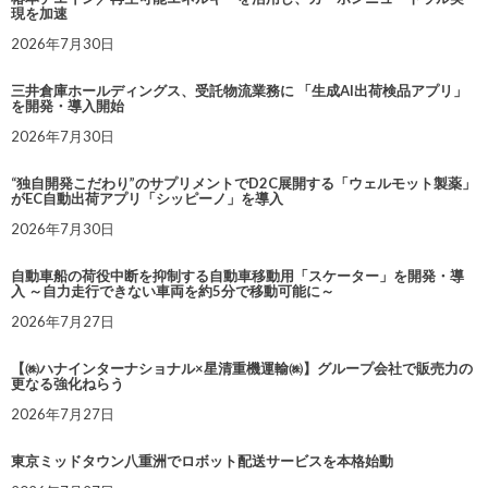
現を加速
2026年7月30日
三井倉庫ホールディングス、受託物流業務に 「生成AI出荷検品アプリ」
を開発・導入開始
2026年7月30日
“独自開発こだわり”のサプリメントでD2C展開する「ウェルモット製薬」
がEC自動出荷アプリ「シッピーノ」を導入
2026年7月30日
自動車船の荷役中断を抑制する自動車移動用「スケーター」を開発・導
入 ～自力走行できない車両を約5分で移動可能に～
2026年7月27日
【㈱ハナインターナショナル×星清重機運輸㈱】グループ会社で販売力の
更なる強化ねらう
2026年7月27日
東京ミッドタウン八重洲でロボット配送サービスを本格始動