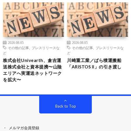
2026.08.05
2026.08.05
その他の記事
,
プレスリリースな
その他の記事
,
プレスリリースな
ど
ど
株式会社Univearth、倉吉運
川崎重工業／ばら積運搬船
送株式会社と資本提携〜山陰
「ARISTOS II」の引き渡し
エリアへ実運送ネットワーク
を拡大〜
Back to Top
メルマガ会員登録