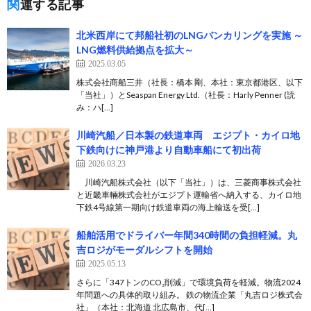
関連する記事
北米西岸にて邦船社初のLNGバンカリングを実施 ～
LNG燃料供給拠点を拡大～
2025.03.05
株式会社商船三井（社長：橋本 剛、本社：東京都港区、以下
「当社」）とSeaspan Energy Ltd.（社長：Harly Penner (読
み：ハ[…]
川崎汽船／日本製の鉄道車両 エジプト・カイロ地
下鉄向けに神戸港より自動車船にて初出荷
2026.03.23
川崎汽船株式会社（以下「当社」）は、三菱商事株式会社
と近畿車輛株式会社がエジプト運輸省へ納入する、カイロ地
下鉄4号線第一期向け鉄道車両の海上輸送を受[…]
船舶活用でドライバー年間340時間の負担軽減。丸
吉ロジがモーダルシフトを開始
2025.05.13
さらに「347トンのCO₂削減」で環境負荷を軽減。物流2024
年問題への具体的取り組み。 鉄の物流企業「丸吉ロジ株式会
社」（本社：北海道 北広島市、代[…]