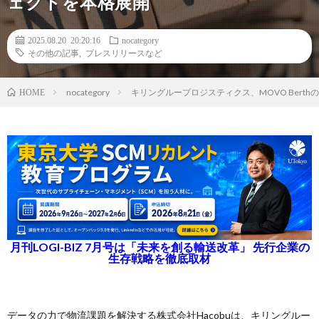
ェクトを本格展開
2025.08.20 20:20:16
nocategory
その他の記事
,
プレスリリースなど
nocategory
キリングループロジスティクス、MOVO Ber
HOME
月刊LOGI-BIZ 7月号は「未来を創る輸送改革」 先行企業の
生存戦略を徹底取材
データの力で物流課題を解決する株式会社Hacobuは、キリングルー