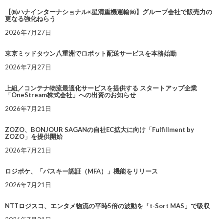
【㈱ハナインターナショナル×星清重機運輸㈱】グループ会社で販売力の
更なる強化ねらう
2026年7月27日
東京ミッドタウン八重洲でロボット配送サービスを本格始動
2026年7月27日
上組／コンテナ物流最適化サービスを提供する スタートアップ企業
「OneStream株式会社」への出資のお知らせ
2026年7月21日
ZOZO、BONJOUR SAGANの自社EC拡大に向け「Fulfillment by
ZOZO」を提供開始
2026年7月21日
ロジポケ、「パスキー認証（MFA）」機能をリリース
2026年7月21日
NTTロジスコ、エンタメ物流の平時5倍の波動を「t-Sort MAS」で吸収