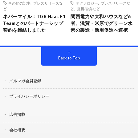
その他の記事
,
プレスリリースな
テクノロジー
,
プレスリリースな
ど
ど
,
提携/合弁など
ネバーマイル：TGR Haas F1
関西電力や大和ハウスなど6
Teamとのパートナーシップ
者、滋賀・米原でグリーン水
契約を締結しました
素の製造・活用促進へ連携
Back to Top
メルマガ会員登録
プライバシーポリシー
広告掲載
会社概要