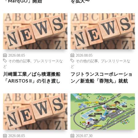
「MarqGO」開始
を拡大〜
2026.08.05
2026.08.05
その他の記事
,
プレスリリースな
その他の記事
,
プレスリリースな
ど
ど
川崎重工業／ばら積運搬船
フジトランスコーポレーショ
「ARISTOS II」の引き渡し
ン／新造船「蓉翔丸」就航
2026.08.05
2026.07.30