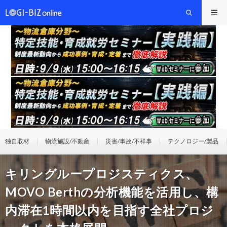
独自取材
物流施設/不動産
災害/事故/不祥事
テクノロジー/製品
キリングループロジスティクス、
MOVO Berthの分析機能を活用し、構
内滞在1時間以内を目指す全社プロジ