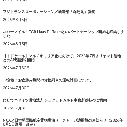
フジトランスコーポレーション／新造船「蓉翔丸」就航
2026年8月5日
ネバーマイル：TGR Haas F1 Teamとのパートナーシップ契約を締結しま
した
2026年8月5日
【トドケール】マルチキャリア化に向けて、2026年7月よりヤマト運輸
とのAPI連携を開始
2026年7月30日
JR貨物／お盆休み期間の貨物列車の運転計画について
2026年7月30日
にしてつドイツ現地法人 シュツットガルト事務所移転のご案内
2026年7月30日
NCA／日本発国際航空貨物燃油サーチャージ適用額のお知らせ（2026年
8月1日適用 改定）