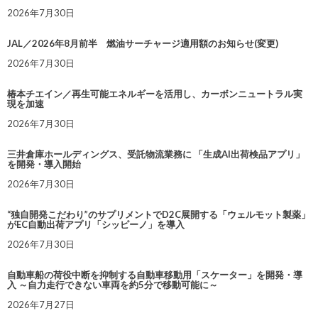
2026年7月30日
JAL／2026年8月前半 燃油サーチャージ適用額のお知らせ(変更)
2026年7月30日
椿本チエイン／再生可能エネルギーを活用し、カーボンニュートラル実
現を加速
2026年7月30日
三井倉庫ホールディングス、受託物流業務に 「生成AI出荷検品アプリ」
を開発・導入開始
2026年7月30日
“独自開発こだわり”のサプリメントでD2C展開する「ウェルモット製薬」
がEC自動出荷アプリ「シッピーノ」を導入
2026年7月30日
自動車船の荷役中断を抑制する自動車移動用「スケーター」を開発・導
入 ～自力走行できない車両を約5分で移動可能に～
2026年7月27日