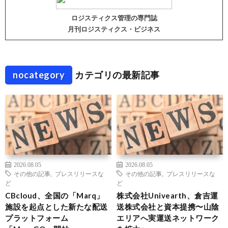
ロジスティクス管理の専門誌
月刊ロジスティクス・ビジネス
nocategory
カテゴリの最新記事
2026.08.05
2026.08.05
その他の記事
,
プレスリリースな
その他の記事
,
プレスリリースな
ど
ど
CBcloud、全国の「Marq」
株式会社Univearth、倉吉運
施設を起点とした新たな配送
送株式会社と資本提携〜山陰
プラットフォーム
エリアへ実運送ネットワーク