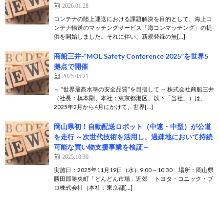
2026.01.28
コンテナの陸上運送における課題解決を目的として、海上コ
ンテナ輸送のマッチングサービス「海コンマッチング」の提
供を開始しました。それに伴い、新規登録の無[…]
商船三井-“MOL Safety Conference 2025”を世界5
拠点で開催
2025.05.21
～ “世界最高水準の安全品質”を目指して ～ 株式会社商船三井
（社長：橋本剛、本社：東京都港区、以下「当社」）は、
2025年2月から4月にかけて、世界[…]
岡山県初！自動配送ロボット（中速・中型）が公道
を走行 ～次世代技術を活用し、過疎地において持続
可能な買い物支援事業を検証～
2025.10.30
実施日：2025年11月19日（水）9:00～10:30 場所：岡山県
勝田郡勝央町「どんどん市場」近郊 トヨタ・コニック・プ
ロ株式会社（本社：東京都[…]