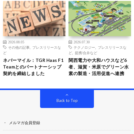
2026.08.05
2026.07.30
その他の記事
,
プレスリリースな
テクノロジー
,
プレスリリースな
ど
ど
,
提携/合弁など
ネバーマイル：TGR Haas F1
関西電力や大和ハウスなど6
Teamとのパートナーシップ
者、滋賀・米原でグリーン水
契約を締結しました
素の製造・活用促進へ連携
Back to Top
メルマガ会員登録