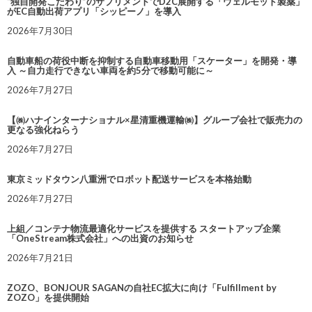
“独自開発こだわり”のサプリメントでD2C展開する「ウェルモット製薬」
がEC自動出荷アプリ「シッピーノ」を導入
2026年7月30日
自動車船の荷役中断を抑制する自動車移動用「スケーター」を開発・導
入 ～自力走行できない車両を約5分で移動可能に～
2026年7月27日
【㈱ハナインターナショナル×星清重機運輸㈱】グループ会社で販売力の
更なる強化ねらう
2026年7月27日
東京ミッドタウン八重洲でロボット配送サービスを本格始動
2026年7月27日
上組／コンテナ物流最適化サービスを提供する スタートアップ企業
「OneStream株式会社」への出資のお知らせ
2026年7月21日
ZOZO、BONJOUR SAGANの自社EC拡大に向け「Fulfillment by
ZOZO」を提供開始