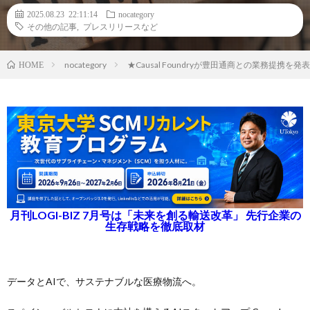
2025.08.23 22:11:14
nocategory
その他の記事
,
プレスリリースなど
nocategory
★Causal Foundryが豊田通商との業務提携
HOME
月刊LOGI-BIZ 7月号は「未来を創る輸送改革」 先行企業の
生存戦略を徹底取材
データとAIで、サステナブルな医療物流へ。