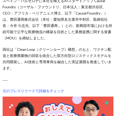
スペイン・バルセロナに本社を構えるAIスタートアップ Causal
Foundry（コーザル・ファウンドリ、日本法人：東京都渋谷区、
CEO：アフリカ・ペリアニェス博士、以下「Causal Foundry」）
は、豊田通商株式会社（本社：愛知県名古屋市中村区、取締役社
長：今井 斗志光、以下「豊田通商」）との、新興国市場における持
続可能で公平な医療物流の構築を目的とした業務提携に関する覚書
（MOU）を締結しました。
両社は「Clean Loop（クリーンループ）構想」のもと、ワクチン配
送と医療廃棄物の回収を統合した双方向型ロジスティクスモデルを
共同開発し、AI技術と専用車両を融合した実証展開を推進していき
ます。
……
元のプレスリリースで詳細をチェック