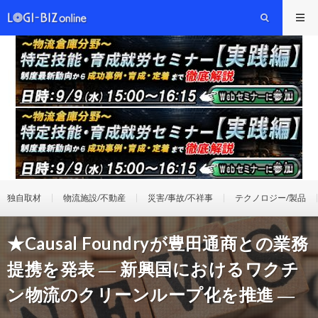
独自取材
物流施設/不動産
災害/事故/不祥事
テクノロジー/製品
★Causal Foundryが豊田通商との業務
提携を発表 ― 新興国におけるワクチ
ン物流のクリーンループ化を推進 ―