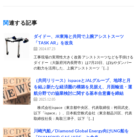
関連する記事
ダイドー、JR東海と共同で上腕アシストスーツ
「TASK AR」を改良
2024.07.23
工事現場の実用性大きく改善 アシストスーツなどを手掛ける
ダイドー（大阪府河内長野市）は7月23日、ばねやダンパー
の動力を活用した、上腕アシストスーツ「[…]
（共同リリース）ispaceとJALグループ、地球と月
を結ぶ新たな経済圏の構築を見据え、月面輸送・運
航分野での協業検討に関する基本合意書を締結
2025.12.05
株式会社ispace（東京都中央区、代表取締役：袴田武史、
以下「ispace」）、日本航空株式会社（東京都品川区、代表
取締役社長：鳥取三津子、以下「[…]
川崎汽船／Diamond Global Energy向けLNG船を