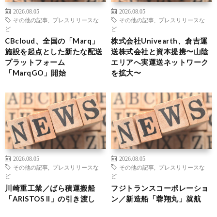
2026.08.05
2026.08.05
その他の記事
,
プレスリリースな
その他の記事
,
プレスリリースな
ど
ど
CBcloud、全国の「Marq」
株式会社Univearth、倉吉運
施設を起点とした新たな配送
送株式会社と資本提携〜山陰
プラットフォーム
エリアへ実運送ネットワーク
「MarqGO」開始
を拡大〜
2026.08.05
2026.08.05
その他の記事
,
プレスリリースな
その他の記事
,
プレスリリースな
ど
ど
川崎重工業／ばら積運搬船
フジトランスコーポレーショ
「ARISTOS II」の引き渡し
ン／新造船「蓉翔丸」就航