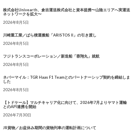
株式会社Univearth、倉吉運送株式会社と資本提携〜山陰エリアへ実運送
ネットワークを拡大〜
2026年8月5日
川崎重工業／ばら積運搬船「ARISTOS II」の引き渡し
2026年8月5日
フジトランスコーポレーション／新造船「蓉翔丸」就航
2026年8月5日
ネバーマイル：TGR Haas F1 Teamとのパートナーシップ契約を締結しま
した
2026年8月5日
【トドケール】マルチキャリア化に向けて、2026年7月よりヤマト運輸
とのAPI連携を開始
2026年7月30日
JR貨物／お盆休み期間の貨物列車の運転計画について