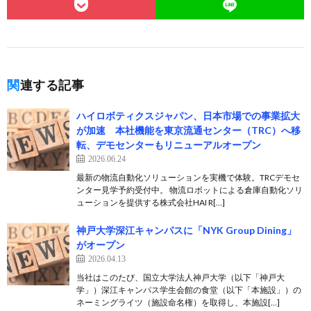
関連する記事
ハイロボティクスジャパン、日本市場での事業拡大
が加速 本社機能を東京流通センター（TRC）へ移
転、デモセンターもリニューアルオープン
2026.06.24
最新の物流自動化ソリューションを実機で体験。TRCデモセ
ンター見学予約受付中。 物流ロボットによる倉庫自動化ソリ
ューションを提供する株式会社HAI R[…]
神戸大学深江キャンパスに「NYK Group Dining」
がオープン
2026.04.13
当社はこのたび、国立大学法人神戸大学（以下「神戸大
学」）深江キャンパス学生会館の食堂（以下「本施設」）の
ネーミングライツ（施設命名権）を取得し、本施設[…]