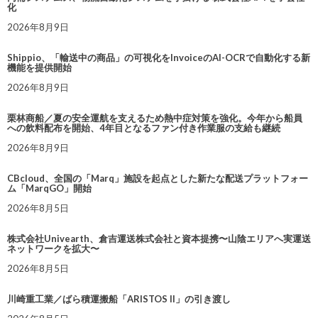
化
2026年8月9日
Shippio、「輸送中の商品」の可視化をInvoiceのAI-OCRで自動化する新
機能を提供開始
2026年8月9日
栗林商船／夏の安全運航を支えるため熱中症対策を強化。今年から船員
への飲料配布を開始、4年目となるファン付き作業服の支給も継続
2026年8月9日
CBcloud、全国の「Marq」施設を起点とした新たな配送プラットフォー
ム「MarqGO」開始
2026年8月5日
株式会社Univearth、倉吉運送株式会社と資本提携〜山陰エリアへ実運送
ネットワークを拡大〜
2026年8月5日
川崎重工業／ばら積運搬船「ARISTOS II」の引き渡し