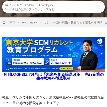
2025.08.25 20:51:14
nocategory
その他の記事
,
プレスリリースなど
nocategory
サンコー-重い荷物も載せたまま階段を昇り降り
HOME
月刊LOGI-BIZ 7月号は「未来を創る輸送改革」 先行企業の
生存戦略を徹底取材
軽量・スリムで小回りのきく、最大積載量45kg 最軽量の電動階段台
車で、重い荷物も階段を楽々上り下り