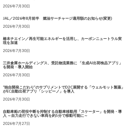
2026年7月30日
JAL／2026年8月前半 燃油サーチャージ適用額のお知らせ(変更)
2026年7月30日
椿本チエイン／再生可能エネルギーを活用し、カーボンニュートラル実
現を加速
2026年7月30日
三井倉庫ホールディングス、受託物流業務に 「生成AI出荷検品アプリ」
を開発・導入開始
2026年7月30日
“独自開発こだわり”のサプリメントでD2C展開する「ウェルモット製薬」
がEC自動出荷アプリ「シッピーノ」を導入
2026年7月30日
自動車船の荷役中断を抑制する自動車移動用「スケーター」を開発・導
入 ～自力走行できない車両を約5分で移動可能に～
2026年7月27日