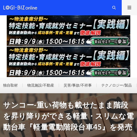
独自取材
物流施設/不動産
災害/事故/不祥事
テクノロジー/製品
サンコー-重い荷物も載せたまま階段
を昇り降りができる軽量・スリムな電
動台車『軽量電動階段台車45』を発売