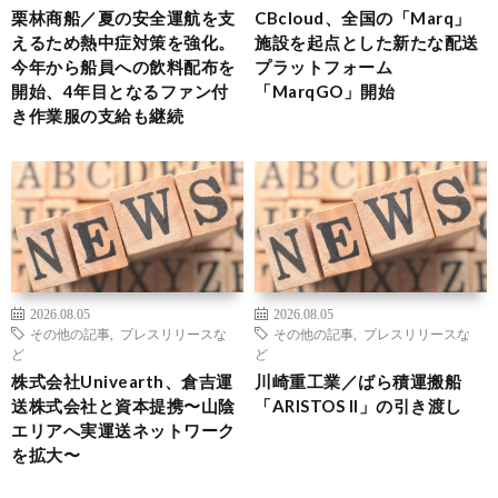
栗林商船／夏の安全運航を支
CBcloud、全国の「Marq」
えるため熱中症対策を強化。
施設を起点とした新たな配送
今年から船員への飲料配布を
プラットフォーム
開始、4年目となるファン付
「MarqGO」開始
き作業服の支給も継続
2026.08.05
2026.08.05
その他の記事
,
プレスリリースな
その他の記事
,
プレスリリースな
ど
ど
株式会社Univearth、倉吉運
川崎重工業／ばら積運搬船
送株式会社と資本提携〜山陰
「ARISTOS II」の引き渡し
エリアへ実運送ネットワーク
を拡大〜