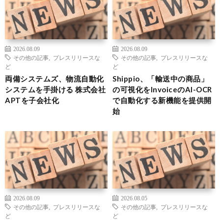
2026.08.09
2026.08.09
その他の記事
,
プレスリリースな
その他の記事
,
プレスリリースな
ど
ど
両備システムズ、物流自動化
Shippio、「輸送中の商品」
システムを手掛ける 株式会社
の可視化をInvoiceのAI-OCR
APTを子会社化
で自動化する新機能を提供開
始
2026.08.09
2026.08.05
その他の記事
,
プレスリリースな
その他の記事
,
プレスリリースな
ど
ど