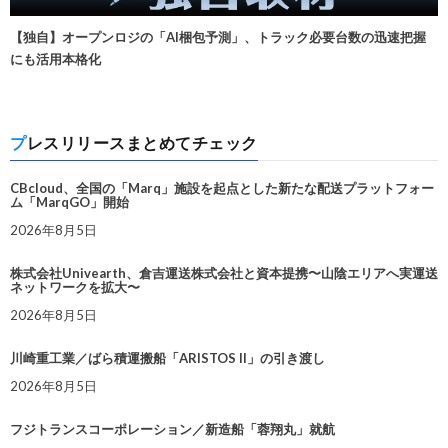
【独自】オープンロジの「AI梱包予測」、トラック必要台数の迅速把握
にも活用本格化
プレスリリースまとめてチェック
CBcloud、全国の「Marq」施設を起点とした新たな配送プラットフォー
ム「MarqGO」開始
2026年8月5日
株式会社Univearth、倉吉運送株式会社と資本提携〜山陰エリアへ実運送
ネットワークを拡大〜
2026年8月5日
川崎重工業／ばら積運搬船「ARISTOS II」の引き渡し
2026年8月5日
フジトランスコーポレーション／新造船「蓉翔丸」就航