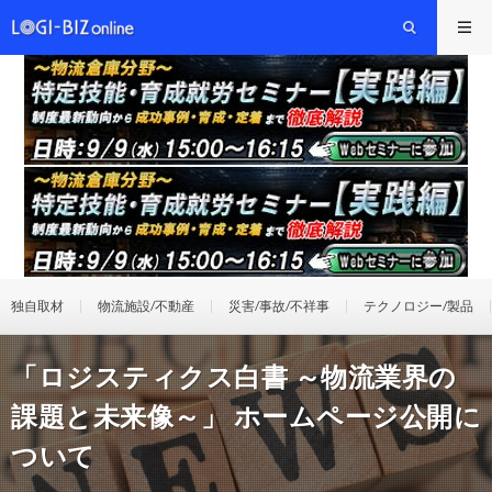
独自取材
物流施設/不動産
災害/事故/不祥事
テクノロジー/製品
「ロジスティクス白書 ～物流業界の
課題と未来像～」 ホームページ公開に
ついて