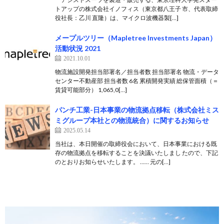
トアップの株式会社イノフィス（東京都八王子 市、代表取締
役社長：乙川 直隆）は、マイクロ波機器製[…]
メープルツリー（Mapletree Investments Japan）
活動状況 2021
2021.10.01
物流施設開発担当部署名／担当者数 担当部署名 物流・データ
センター不動産部 担当者数 6名 累積開発実績 総保管面積（＝
賃貸可能部分） 1,065,0[…]
パンチ工業-日本事業の物流拠点移転（株式会社ミス
ミグループ本社との物流統合）に関するお知らせ
2025.05.14
当社は、本日開催の取締役会において、日本事業における既
存の物流拠点を移転することを決議いたしまし たので、下記
のとおりお知らせいたします。 …… 元の[…]