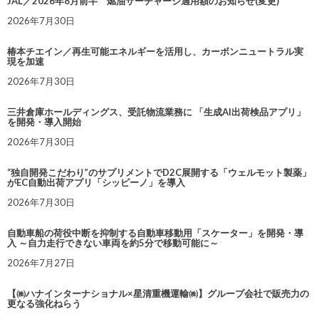
JAL／2026年8月前半 燃油サーチャージ適用額のお知らせ(変更)
2026年7月30日
椿本チエイン／再生可能エネルギーを活用し、カーボンニュートラル実
現を加速
2026年7月30日
三井倉庫ホールディングス、受託物流業務に 「生成AI出荷検品アプリ」
を開発・導入開始
2026年7月30日
“独自開発こだわり”のサプリメントでD2C展開する「ウェルモット製薬」
がEC自動出荷アプリ「シッピーノ」を導入
2026年7月30日
自動車船の荷役中断を抑制する自動車移動用「スケーター」を開発・導
入 ～自力走行できない車両を約5分で移動可能に～
2026年7月27日
【㈱ハナインターナショナル×星清重機運輸㈱】グループ会社で販売力の
更なる強化ねらう