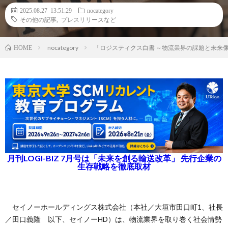
2025.08.27 13:51:29
nocategory
その他の記事
,
プレスリリースなど
nocategory
「ロジスティクス白書 ～物流業界の課題と未来像
HOME
月刊LOGI-BIZ 7月号は「未来を創る輸送改革」 先行企業の
生存戦略を徹底取材
セイノーホールディングス株式会社（本社／大垣市田口町1、社長
／田口義隆 以下、セイノーHD）は、物流業界を取り巻く社会情勢