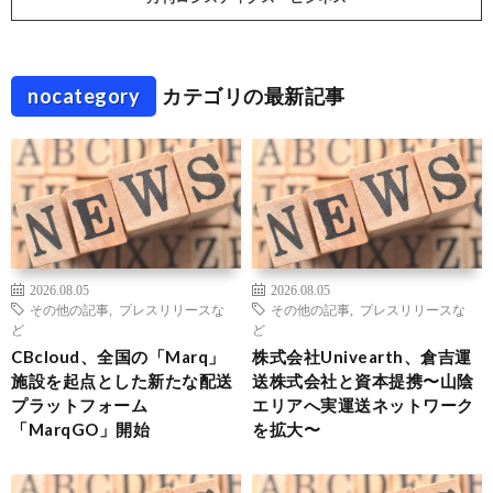
nocategory
カテゴリの最新記事
2026.08.05
2026.08.05
その他の記事
,
プレスリリースな
その他の記事
,
プレスリリースな
ど
ど
CBcloud、全国の「Marq」
株式会社Univearth、倉吉運
施設を起点とした新たな配送
送株式会社と資本提携〜山陰
プラットフォーム
エリアへ実運送ネットワーク
「MarqGO」開始
を拡大〜