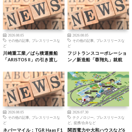
2026.08.05
2026.08.05
その他の記事
,
プレスリリースな
その他の記事
,
プレスリリースな
ど
ど
川崎重工業／ばら積運搬船
フジトランスコーポレーショ
「ARISTOS II」の引き渡し
ン／新造船「蓉翔丸」就航
2026.08.05
2026.07.30
その他の記事
,
プレスリリースな
テクノロジー
,
プレスリリースな
ど
ど
,
提携/合弁など
ネバーマイル：TGR Haas F1
関西電力や大和ハウスなど6