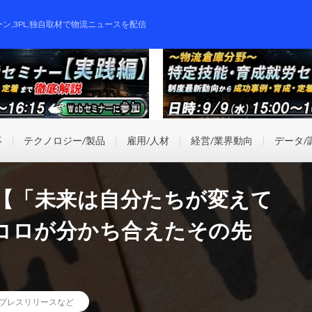
ーン,3PL,独自取材で物流ニュースを配信
事
テクノロジー/製品
雇用/人材
経営/業界動向
データ/
定 【「未来は自分たちが変えて
コロが分かち合えたその先
プレスリリースなど