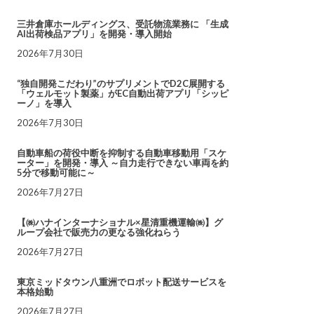
三井倉庫ホールディングス、受託物流業務に 「生成
AI出荷検品アプリ」を開発・導入開始
2026年7月30日
“独自開発こだわり”のサプリメントでD2C展開する
「ウェルモット製薬」がEC自動出荷アプリ「シッピ
ーノ」を導入
2026年7月30日
自動車船の荷役中断を抑制する自動車移動用「スケ
ーター」を開発・導入 ～自力走行できない車両を約
5分で移動可能に～
2026年7月27日
【㈱ハナインターナショナル×星清重機運輸㈱】グ
ループ会社で販売力の更なる強化ねらう
2026年7月27日
東京ミッドタウン八重洲でロボット配送サービスを
本格始動
2026年7月27日