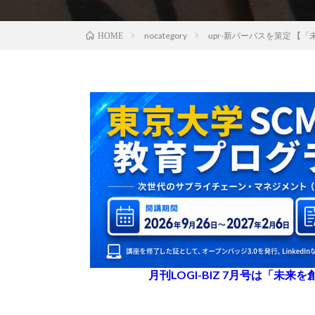
nocategory
upr-新パーパスを策定 
HOME
月刊LOGI-BIZ 7月号は「未