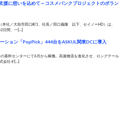
の支援に想いを込めて～コスメバンクプロジェクトのボラン
本社／大垣市田口町1、社長／田口義隆 以下、セイノーHD）は、
2日間、一[…]
ョン「PopPick」444台をASKUL関東DCに導入
東日本の基幹センターにて6月から稼働。高速物流を進化させ、ロングテール
会社ギ[…]