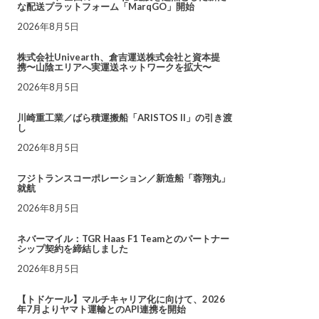
な配送プラットフォーム「MarqGO」開始
2026年8月5日
株式会社Univearth、倉吉運送株式会社と資本提
携〜山陰エリアへ実運送ネットワークを拡大〜
2026年8月5日
川崎重工業／ばら積運搬船「ARISTOS II」の引き渡
し
2026年8月5日
フジトランスコーポレーション／新造船「蓉翔丸」
就航
2026年8月5日
ネバーマイル：TGR Haas F1 Teamとのパートナー
シップ契約を締結しました
2026年8月5日
【トドケール】マルチキャリア化に向けて、2026
年7月よりヤマト運輸とのAPI連携を開始