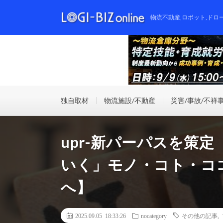
物流不動産,ロボット,ドロ
独自取材
物流施設/不動産
災害/事故/不祥
upr-新パーパスを策
いく」モノ・コト・コ
へ】
2025.09.05 18:33:26
nocategory
その他の記事
,