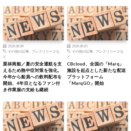
2026.08.09
2026.08.05
その他の記事
,
プレスリリースな
その他の記事
,
プレスリリースな
ど
ど
栗林商船／夏の安全運航を支
CBcloud、全国の「Marq」
えるため熱中症対策を強化。
施設を起点とした新たな配送
今年から船員への飲料配布を
プラットフォーム
開始、4年目となるファン付
「MarqGO」開始
き作業服の支給も継続