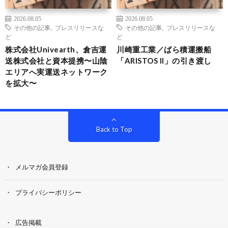
2026.08.05
2026.08.05
その他の記事
,
プレスリリースな
その他の記事
,
プレスリリースな
ど
ど
株式会社Univearth、倉吉運
川崎重工業／ばら積運搬船
送株式会社と資本提携〜山陰
「ARISTOS II」の引き渡し
エリアへ実運送ネットワーク
を拡大〜
Back to Top
メルマガ会員登録
プライバシーポリシー
広告掲載