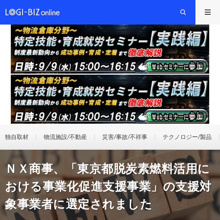
独自取材
物流施設/不動産
災害/事故/不祥事
テクノロジー/製品
ＮＸ商事、「東京都脱炭素燃料活用に
おける事業化促進支援事業」の支援対
象事業者に選定されました