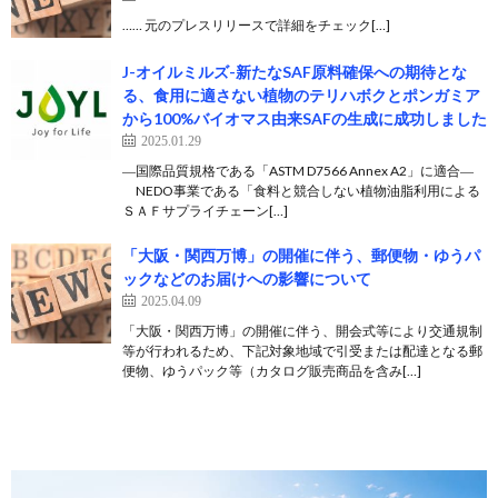
…… 元のプレスリリースで詳細をチェック[…]
J-オイルミルズ-新たなSAF原料確保への期待とな
る、食用に適さない植物のテリハボクとポンガミア
から100%バイオマス由来SAFの生成に成功しました
2025.01.29
―国際品質規格である「ASTM D7566 Annex A2」に適合―
NEDO事業である「食料と競合しない植物油脂利用による
ＳＡＦサプライチェーン[…]
「大阪・関西万博」の開催に伴う、郵便物・ゆうパ
ックなどのお届けへの影響について
2025.04.09
「大阪・関西万博」の開催に伴う、開会式等により交通規制
等が行われるため、下記対象地域で引受または配達となる郵
便物、ゆうパック等（カタログ販売商品を含み[…]