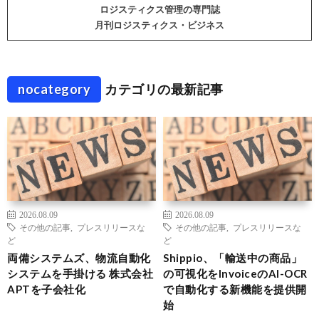
ロジスティクス管理の専門誌
月刊ロジスティクス・ビジネス
nocategory
カテゴリの最新記事
2026.08.09
2026.08.09
その他の記事
,
プレスリリースな
その他の記事
,
プレスリリースな
ど
ど
両備システムズ、物流自動化
Shippio、「輸送中の商品」
システムを手掛ける 株式会社
の可視化をInvoiceのAI-OCR
APTを子会社化
で自動化する新機能を提供開
始