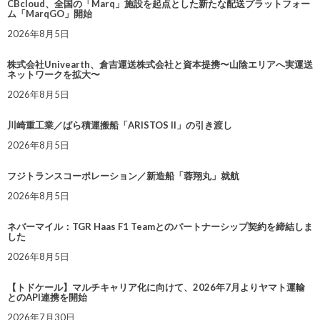
CBcloud、全国の「Marq」施設を起点とした新たな配送プラットフォー
ム「MarqGO」開始
2026年8月5日
株式会社Univearth、倉吉運送株式会社と資本提携〜山陰エリアへ実運送
ネットワークを拡大〜
2026年8月5日
川崎重工業／ばら積運搬船「ARISTOS II」の引き渡し
2026年8月5日
フジトランスコーポレーション／新造船「蓉翔丸」就航
2026年8月5日
ネバーマイル：TGR Haas F1 Teamとのパートナーシップ契約を締結しま
した
2026年8月5日
【トドケール】マルチキャリア化に向けて、2026年7月よりヤマト運輸
とのAPI連携を開始
2026年7月30日