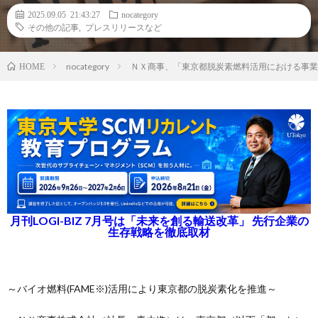
2025.09.05 21:43:27
nocategory
その他の記事
,
プレスリリースなど
nocategory
ＮＸ商事、「東京都脱炭素燃料活用における事業
HOME
月刊LOGI-BIZ 7月号は「未来を創る輸送改革」 先行企業の
生存戦略を徹底取材
～バイオ燃料(FAME※)活用により東京都の脱炭素化を推進～