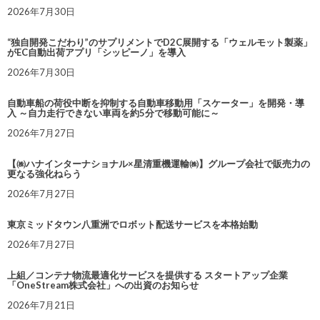
2026年7月30日
“独自開発こだわり”のサプリメントでD2C展開する「ウェルモット製薬」
がEC自動出荷アプリ「シッピーノ」を導入
2026年7月30日
自動車船の荷役中断を抑制する自動車移動用「スケーター」を開発・導
入 ～自力走行できない車両を約5分で移動可能に～
2026年7月27日
【㈱ハナインターナショナル×星清重機運輸㈱】グループ会社で販売力の
更なる強化ねらう
2026年7月27日
東京ミッドタウン八重洲でロボット配送サービスを本格始動
2026年7月27日
上組／コンテナ物流最適化サービスを提供する スタートアップ企業
「OneStream株式会社」への出資のお知らせ
2026年7月21日