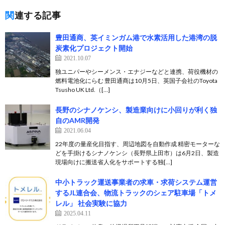
関連する記事
豊田通商、英イミンガム港で水素活用した港湾の脱
炭素化プロジェクト開始
2021.10.07
独ユニパーやシーメンス・エナジーなどと連携、荷役機材の
燃料電池化にらむ 豊田通商は10月5日、英国子会社のToyota
Tsusho UK Ltd.（[…]
長野のシナノケンシ、製造業向けに小回りが利く独
自のAMR開発
2021.06.04
22年度の量産化目指す、周辺地図を自動作成 精密モーターな
どを手掛けるシナノケンシ（長野県上田市）は6月2日、製造
現場向けに搬送省人化をサポートする独[…]
中小トラック運送事業者の求車・求荷システム運営
するJL連合会、物流トラックのシェア駐⾞場「トメ
レル」 社会実験に協⼒
2025.04.11