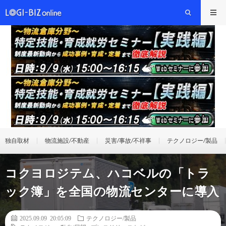
独自取材
物流施設/不動産
災害/事故/不祥事
テクノロジー/製品
コクヨロジテム、ハコベルの「トラ
ック簿」を全国の物流センターに導入
2025.09.09 20:05:09
テクノロジー/製品