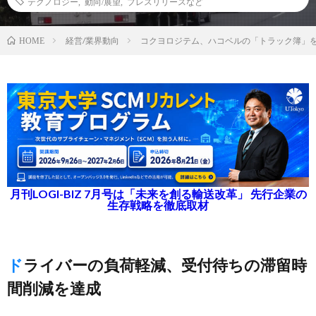
テクノロジー
,
動向/展望
,
プレスリリースなど
経営/業界動向
コクヨロジテム、ハコベルの「トラック簿」
HOME
月刊LOGI-BIZ 7月号は「未来を創る輸送改革」 先行企業の
生存戦略を徹底取材
ドライバーの負荷軽減、受付待ちの滞留時
間削減を達成