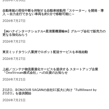
2026年7月30日
自動車船の荷役中断を抑制する自動車移動用「スケーター」を開発・導
入 ～自力走行できない車両を約5分で移動可能に～
2026年7月27日
【㈱ハナインターナショナル×星清重機運輸㈱】グループ会社で販売力の
更なる強化ねらう
2026年7月27日
東京ミッドタウン八重洲でロボット配送サービスを本格始動
2026年7月27日
上組／コンテナ物流最適化サービスを提供する スタートアップ企業
「OneStream株式会社」への出資のお知らせ
2026年7月21日
ZOZO、BONJOUR SAGANの自社EC拡大に向け「Fulfillment by
ZOZO」を提供開始
2026年7月21日