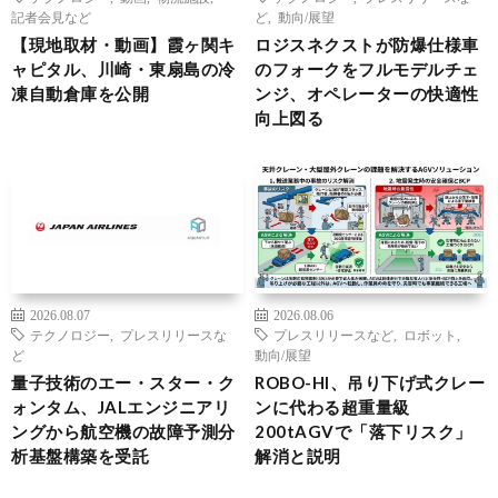
記者会見など
ど
,
動向/展望
【現地取材・動画】霞ヶ関キ
ロジスネクストが防爆仕様車
ャピタル、川崎・東扇島の冷
のフォークをフルモデルチェ
凍自動倉庫を公開
ンジ、オペレーターの快適性
向上図る
2026.08.07
2026.08.06
テクノロジー
,
プレスリリースな
プレスリリースなど
,
ロボット
,
ど
動向/展望
量子技術のエー・スター・ク
ROBO-HI、吊り下げ式クレー
ォンタム、JALエンジニアリ
ンに代わる超重量級
ングから航空機の故障予測分
200tAGVで「落下リスク」
析基盤構築を受託
解消と説明