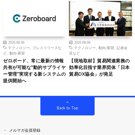
2026.08.06
2026.08.06
テクノロジー
,
プレスリリースな
テクノロジー
,
動向/展望
,
記者会
ど
,
動向/展望
見など
ゼロボード、常に最新の情報
【現地取材】貿易関連業務の
共有が可能な“動的サプライヤ
効率化目指す業界団体「日本
ー管理”実現する新システムの
貿易DX協会」が発足
提供開始へ
Back to Top
メルマガ会員登録