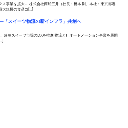
クス事業を拡大～ 株式会社商船三井（社長：橋本 剛、本社：東京都港
大規模の食品コ[…]
提携──「スイーツ物流の新インフラ」共創へ
提供開始、冷凍スイーツ市場のDXを推進 物流とITオートメーション事業を展開
…]