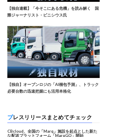
【独自連載】「今そこにある危機」を読み解く 国
際ジャーナリスト・ビニシウス氏
【独自】オープンロジの「AI梱包予測」、トラック
必要台数の迅速把握にも活用本格化
プレスリリースまとめてチェック
CBcloud、全国の「Marq」施設を起点とした新た
な配送プラットフォーム「MarqGO」開始