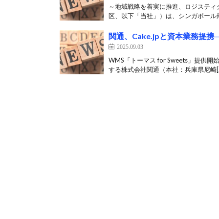
～地域戦略を着実に推進、ロジスティ
区、以下「当社」）は、シンガポール最
関通、Cake.jpと資本業務
2025.09.03
WMS「トーマス for Sweets」
する株式会社関通（本社：兵庫県尼崎[