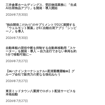
三井倉庫ホールディングス、受託物流業務に 「生成
AI出荷検品アプリ」を開発・導入開始
2026年7月30日
“独自開発こだわり”のサプリメントでD2C展開する
「ウェルモット製薬」がEC自動出荷アプリ「シッピ
ーノ」を導入
2026年7月30日
自動車船の荷役中断を抑制する自動車移動用「スケ
ーター」を開発・導入 ～自力走行できない車両を約
5分で移動可能に～
2026年7月27日
【㈱ハナインターナショナル×星清重機運輸㈱】グ
ループ会社で販売力の更なる強化ねらう
2026年7月27日
東京ミッドタウン八重洲でロボット配送サービスを
本格始動
2026年7月27日