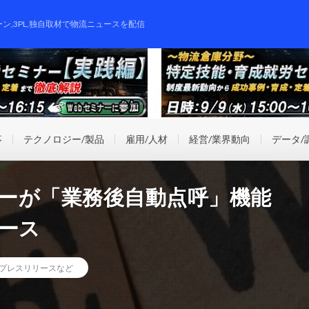
ーン,3PL,独自取材で物流ニュースを配信
事
テクノロジー/製品
雇用/人材
経営/業界動向
データ/
パーが「業務後自動点呼」機能
リース
プレスリリースなど