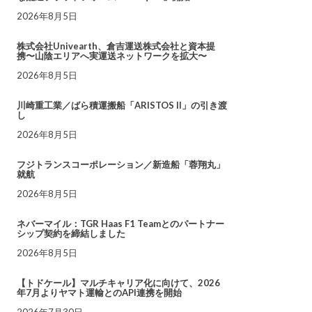
2026年8月5日
株式会社Univearth、倉吉運送株式会社と資本提
携〜山陰エリアへ実運送ネットワークを拡大〜
2026年8月5日
川崎重工業／ばら積運搬船「ARISTOS II」の引き渡
し
2026年8月5日
フジトランスコーポレーション／新造船「蓉翔丸」
就航
2026年8月5日
ネバーマイル：TGR Haas F1 Teamとのパートナー
シップ契約を締結しました
2026年8月5日
【トドケール】マルチキャリア化に向けて、2026
年7月よりヤマト運輸とのAPI連携を開始
2026年7月30日