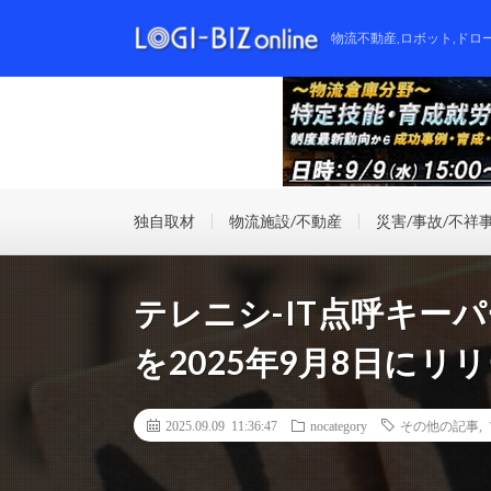
物流不動産,ロボット,ドロ
独自取材
物流施設/不動産
災害/事故/不祥
テレニシ-IT点呼キー
を2025年9月8日にリ
2025.09.09 11:36:47
nocategory
その他の記事
,