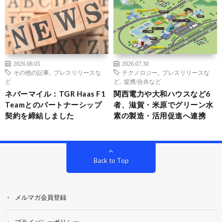
2026.08.05
2026.07.30
その他の記事
,
プレスリリースな
テクノロジー
,
プレスリリースな
ど
ど
,
提携/合弁など
ネバーマイル：TGR Haas F1
関西電力や大和ハウスなど6
Teamとのパートナーシップ
者、滋賀・米原でグリーン水
契約を締結しました
素の製造・活用促進へ連携
Back to Top
メルマガ会員登録
プライバシーポリシー