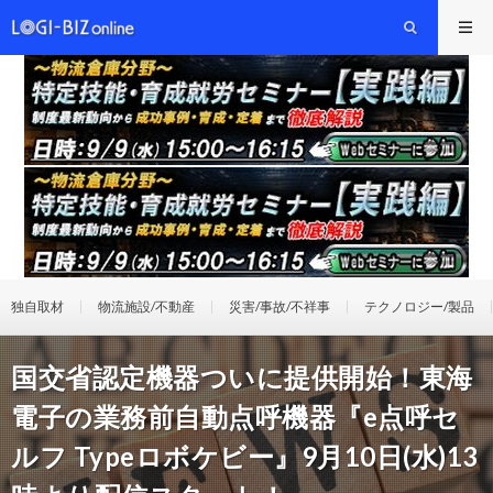
独自取材
物流施設/不動産
災害/事故/不祥事
テクノロジー/製品
国交省認定機器ついに提供開始！東海
電子の業務前自動点呼機器『e点呼セ
ルフ Typeロボケビー』9月10日(水)13