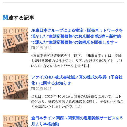
関連する記事
JR東日本グループによる物流・販売ネットワークを
活かした“生活応援価格”のお米販売 第3弾～新幹線
で運んだ“生活応援価格”の銘柄米を販売します～
2025.06.19
○東日本旅客鉄道株式会社（以下、「JR東日本」）は、高騰
を続ける米価の状況を受け、リアルな鉄道やECサイト「JRE
MALL」などのネットワークを最大[…]
ファイズHD-株式会社誠ノ真の株式の取得（子会社
化）に関するお知らせ
2025.10.17
当社は、2025 年 10 月 16 日開催の取締役会において、以下
のとおり、株式会社誠ノ真の株式を取得し、 子会社化するこ
とを決議いたしましたので、[…]
全日本ライン 関西～関東間の定期幹線サービスを５
月より本格始動