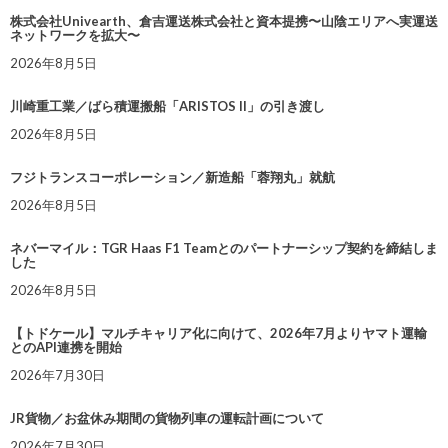
株式会社Univearth、倉吉運送株式会社と資本提携〜山陰エリアへ実運送
ネットワークを拡大〜
2026年8月5日
川崎重工業／ばら積運搬船「ARISTOS II」の引き渡し
2026年8月5日
フジトランスコーポレーション／新造船「蓉翔丸」就航
2026年8月5日
ネバーマイル：TGR Haas F1 Teamとのパートナーシップ契約を締結しま
した
2026年8月5日
【トドケール】マルチキャリア化に向けて、2026年7月よりヤマト運輸
とのAPI連携を開始
2026年7月30日
JR貨物／お盆休み期間の貨物列車の運転計画について
2026年7月30日