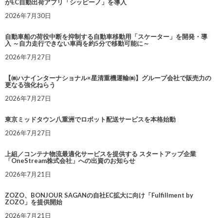
がEC自動出荷アプリ「シッピーノ」を導入
2026年7月30日
自動車船の荷役中断を抑制する自動車移動用「スケーター」を開発・導
入 ～自力走行できない車両を約5分で移動可能に～
2026年7月27日
【㈱ハナインターナショナル×星清重機運輸㈱】グループ会社で販売力の
更なる強化ねらう
2026年7月27日
東京ミッドタウン八重洲でロボット配送サービスを本格始動
2026年7月27日
上組／コンテナ物流最適化サービスを提供する スタートアップ企業
「OneStream株式会社」への出資のお知らせ
2026年7月21日
ZOZO、BONJOUR SAGANの自社EC拡大に向け「Fulfillment by
ZOZO」を提供開始
2026年7月21日