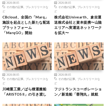
2026.08.05
2026.08.05
その他の記事
,
プレスリリースな
その他の記事
,
プレスリリースな
ど
ど
CBcloud、全国の「Marq」
株式会社Univearth、倉吉運
施設を起点とした新たな配送
送株式会社と資本提携〜山陰
プラットフォーム
エリアへ実運送ネットワーク
「MarqGO」開始
を拡大〜
2026.08.05
2026.08.05
その他の記事
,
プレスリリースな
その他の記事
,
プレスリリースな
ど
ど
川崎重工業／ばら積運搬船
フジトランスコーポレーショ
「ARISTOS II」の引き渡し
ン／新造船「蓉翔丸」就航