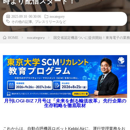
時より配信スタート！
2025.09.10 00:30:06
nocategory
その他の記事
,
プレスリリースなど
nocategory
国交省認定機器ついに提供開始！東海電子の業務前自
HOME
月刊LOGI-BIZ 7月号は「未来を創る輸送改革」 先行企業の
生存戦略を徹底取材
これからは、自動点呼機器ロボットKebbi Airに、運行管理業務をお