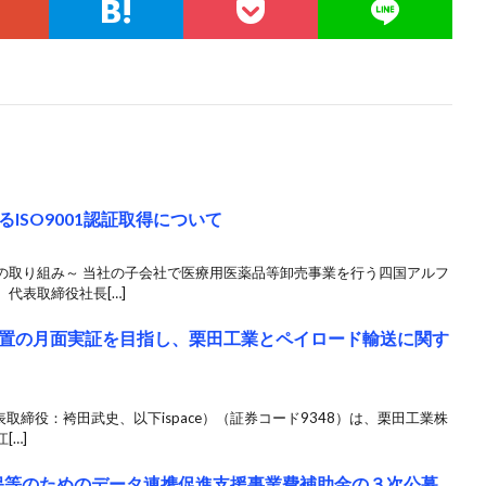
ISO9001認証取得について
の取り組み～ 当社の子会社で医療用医薬品等卸売事業を行う四国アルフ
代表取締役社長[…]
験装置の月面実証を目指し、栗田工業とペイロード輸送に関す
表取締役：袴田武史、以下ispace）（証券コード9348）は、栗田工業株
[…]
保等のためのデータ連携促進支援事業費補助金の３次公募