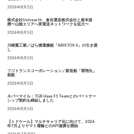
2026年8月5日
株式会社Univearth、倉吉運送株式会社と資本提
携〜山陰エリアへ実運送ネットワークを拡大〜
2026年8月5日
川崎重工業／ばら積運搬船「ARISTOS II」の引き渡
し
2026年8月5日
フジトランスコーポレーション／新造船「蓉翔丸」
就航
2026年8月5日
ネバーマイル：TGR Haas F1 Teamとのパートナー
シップ契約を締結しました
2026年8月5日
【トドケール】マルチキャリア化に向けて、2026
年7月よりヤマト運輸とのAPI連携を開始
2026年7月30日