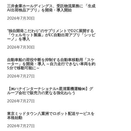
三井倉庫ホールディングス、受託物流業務に 「生成
AI出荷検品アプリ」を開発・導入開始
2026年7月30日
“独自開発こだわり”のサプリメントでD2C展開する
「ウェルモット製薬」がEC自動出荷アプリ「シッピ
ーノ」を導入
2026年7月30日
自動車船の荷役中断を抑制する自動車移動用「スケ
ーター」を開発・導入 ～自力走行できない車両を約
5分で移動可能に～
2026年7月27日
【㈱ハナインターナショナル×星清重機運輸㈱】グ
ループ会社で販売力の更なる強化ねらう
2026年7月27日
東京ミッドタウン八重洲でロボット配送サービスを
本格始動
2026年7月27日