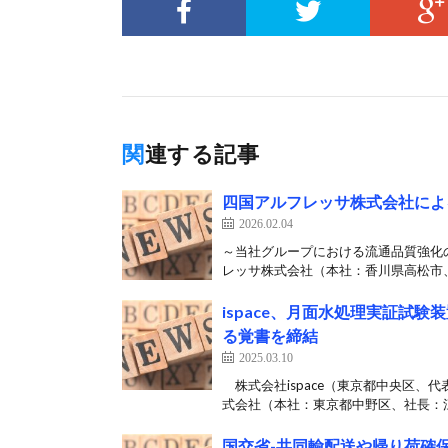
関連する記事
四国アルフレッサ株式会社による
2026.02.04
～当社グループにおける流通品質強化
レッサ株式会社（本社：香川県高松市、
ispace、月面水処理実証試
る覚書を締結
2025.03.10
株式会社ispace（東京都中央区、代
式会社（本社：東京都中野区、社長：江
国交省-共同輸配送や帰り荷確