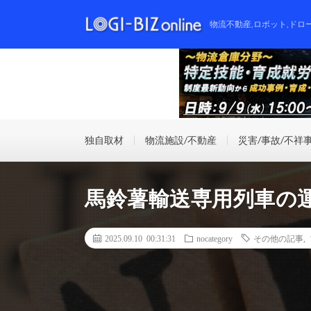
物流不動産,ロボット,ドロ
独自取材
物流施設/不動産
災害/事故/不祥
馬鈴薯輸送専用列車の
2025.09.10 00:31:31
nocategory
その他の記事
,