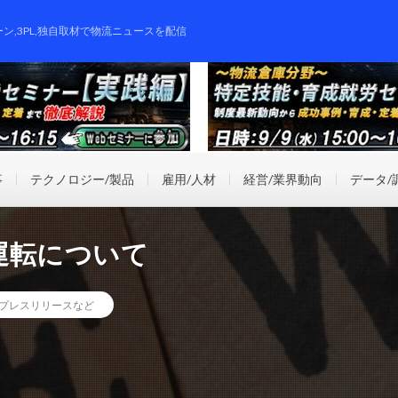
ーン,3PL,独自取材で物流ニュースを配信
事
テクノロジー/製品
雇用/人材
経営/業界動向
データ/
運転について
プレスリリースなど