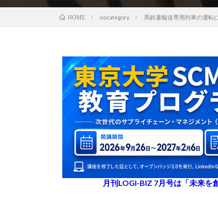
nocategory
馬鈴薯輸送専用列車の運転
HOME
月刊LOGI-BIZ 7月号は「未