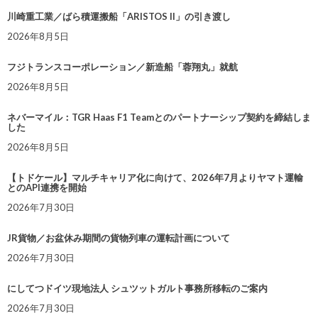
川崎重工業／ばら積運搬船「ARISTOS II」の引き渡し
2026年8月5日
フジトランスコーポレーション／新造船「蓉翔丸」就航
2026年8月5日
ネバーマイル：TGR Haas F1 Teamとのパートナーシップ契約を締結しま
した
2026年8月5日
【トドケール】マルチキャリア化に向けて、2026年7月よりヤマト運輸
とのAPI連携を開始
2026年7月30日
JR貨物／お盆休み期間の貨物列車の運転計画について
2026年7月30日
にしてつドイツ現地法人 シュツットガルト事務所移転のご案内
2026年7月30日