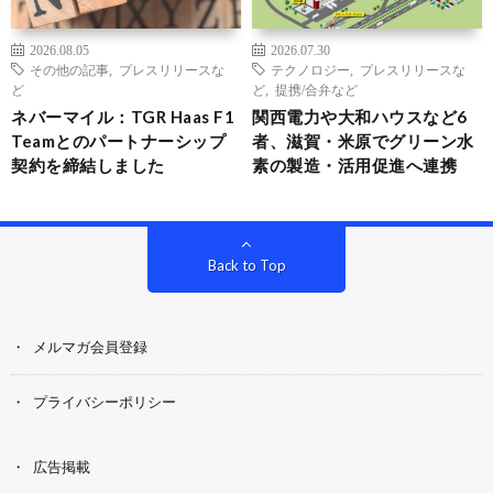
2026.08.05
2026.07.30
その他の記事
,
プレスリリースな
テクノロジー
,
プレスリリースな
ど
ど
,
提携/合弁など
ネバーマイル：TGR Haas F1
関西電力や大和ハウスなど6
Teamとのパートナーシップ
者、滋賀・米原でグリーン水
契約を締結しました
素の製造・活用促進へ連携
Back to Top
メルマガ会員登録
プライバシーポリシー
広告掲載