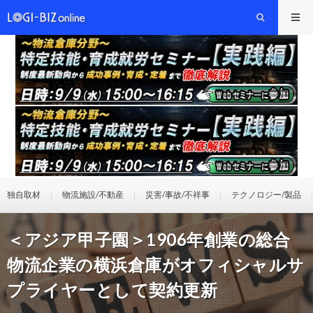
独自取材
物流施設/不動産
災害/事故/不祥事
テクノロジー/製品
＜アジア甲子園＞1906年創業の総合
物流企業の横浜倉庫がオフィシャルサ
プライヤーとして契約更新