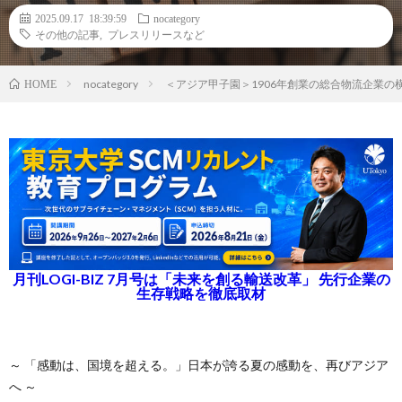
2025.09.17 18:39:59
nocategory
その他の記事
,
プレスリリースなど
nocategory
＜アジア甲子園＞1906年創業の総合物流企業
HOME
月刊LOGI-BIZ 7月号は「未来を創る輸送改革」 先行企業の
生存戦略を徹底取材
～ 「感動は、国境を超える。」日本が誇る夏の感動を、再びアジア
へ ～