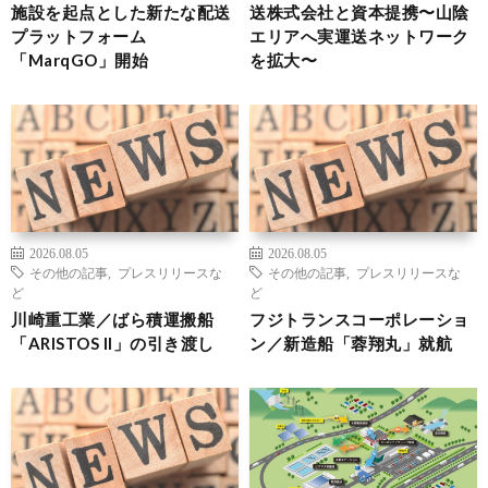
施設を起点とした新たな配送
送株式会社と資本提携〜山陰
プラットフォーム
エリアへ実運送ネットワーク
「MarqGO」開始
を拡大〜
2026.08.05
2026.08.05
その他の記事
,
プレスリリースな
その他の記事
,
プレスリリースな
ど
ど
川崎重工業／ばら積運搬船
フジトランスコーポレーショ
「ARISTOS II」の引き渡し
ン／新造船「蓉翔丸」就航