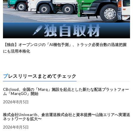
【独自】オープンロジの「AI梱包予測」、トラック必要台数の迅速把握
にも活用本格化
プレスリリースまとめてチェック
CBcloud、全国の「Marq」施設を起点とした新たな配送プラットフォー
ム「MarqGO」開始
2026年8月5日
株式会社Univearth、倉吉運送株式会社と資本提携〜山陰エリアへ実運送
ネットワークを拡大〜
2026年8月5日