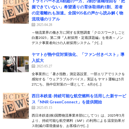
ドライバー不足6割超の一方、2割が退職理由を「把
握できていない」希望通りの育休取得約1割、若者
の定着離れも加速。全国905名の声から読み解く物
流現場のリアル
2025.04.28
～物流業界の働き方に関する実態調査「クロスワークしごと
白書2025」第二弾『人材採用・定着課題編』を発表～ ノン
デスク事業者向けの人材採用システム『ク[…]
ヤマトが熱中症対策強化、「ファン付きベスト」導
入拡大
2025.05.27
全事業所に「暑さ指数」測定器設置、一部エリアでリスクを
感知する「ウェアラブルデバイス」実証も ヤマト運輸は5月
27にち、熱中症対策の一環として、6月か[…]
西日本鉄道-持続可能な航空燃料を活用した新サービ
ス「NNR GreenConnect」を提供開始
2025.05.15
西日本鉄道(株)国際物流事業本部(にしてつ）は、2025年5月
より、持続可能な航空燃料（SAF）の利用による 温室効果ガ
ス削減の環境価値を、お客様のサ[…]