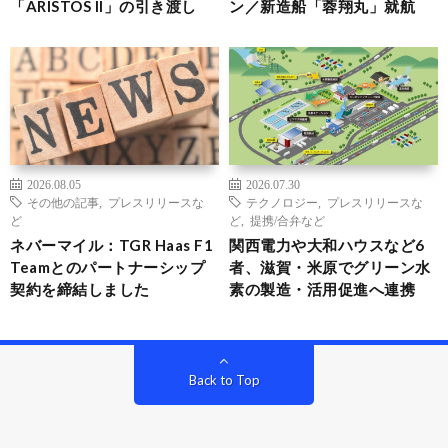
「ARISTOS II」の引き渡し
ン／新造船「蓉翔丸」就航
2026.08.05
2026.07.30
その他の記事
,
プレスリリースな
テクノロジー
,
プレスリリースな
ど
ど
,
提携/合弁など
ネバーマイル：TGR Haas F1
関西電力や大和ハウスなど6
Teamとのパートナーシップ
者、滋賀・米原でグリーン水
契約を締結しました
素の製造・活用促進へ連携
Back to Top