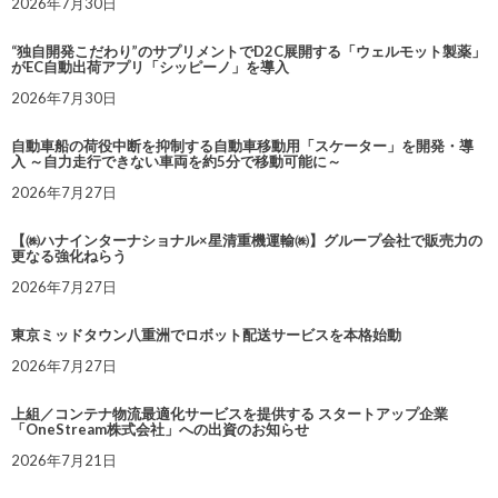
2026年7月30日
“独自開発こだわり”のサプリメントでD2C展開する「ウェルモット製薬」
がEC自動出荷アプリ「シッピーノ」を導入
2026年7月30日
自動車船の荷役中断を抑制する自動車移動用「スケーター」を開発・導
入 ～自力走行できない車両を約5分で移動可能に～
2026年7月27日
【㈱ハナインターナショナル×星清重機運輸㈱】グループ会社で販売力の
更なる強化ねらう
2026年7月27日
東京ミッドタウン八重洲でロボット配送サービスを本格始動
2026年7月27日
上組／コンテナ物流最適化サービスを提供する スタートアップ企業
「OneStream株式会社」への出資のお知らせ
2026年7月21日