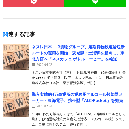
関連する記事
ネスレ日本・JR貨物グループ、定期貨物鉄道輸送新
ルートの運用を開始 茨城県・土浦駅を起点に、東
北方面へ「ネスカフェ ボトルコーヒー」を輸送
2026.04.23
ネスレ日本株式会社（本社：兵庫県神戸市、代表取締役 社長
兼 CEO：深谷 龍彦、以下「ネスレ日本」）は、日本貨物鉄
道株式会社（本社：東京都渋谷区、代[…]
導入実績約4万事業所の業務用アルコール検知器メ
ーカー・東海電子、携帯型「ALC-Pocket」を発売
2026.02.24
13年にわたり販売してきた「ALC-Pico」の後継モデルとして
刷新。飲酒運転対策の高度化に対応 アルコール検知システ
ム、自動点呼システム、運行管理[…]