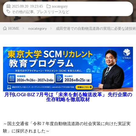
2025.09.20 19:23:45
nocategory
その他の記事
,
プレスリリースなど
nocategory
成田空港での自動物流道路の実現に必要な諸技術
HOME
月刊LOGI-BIZ 7月号は「未来を創る輸送改革」 先行企業の
生存戦略を徹底取材
～国土交通省「令和７年度自動物流道路の社会実装に向けた実証実
験」に採択されました～