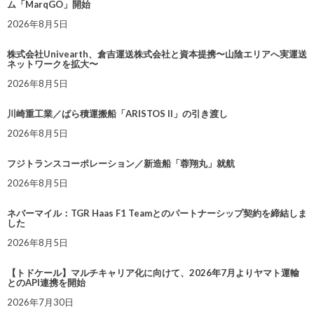
ム「MarqGO」開始
2026年8月5日
株式会社Univearth、倉吉運送株式会社と資本提携〜山陰エリアへ実運送
ネットワークを拡大〜
2026年8月5日
川崎重工業／ばら積運搬船「ARISTOS II」の引き渡し
2026年8月5日
フジトランスコーポレーション／新造船「蓉翔丸」就航
2026年8月5日
ネバーマイル：TGR Haas F1 Teamとのパートナーシップ契約を締結しま
した
2026年8月5日
【トドケール】マルチキャリア化に向けて、2026年7月よりヤマト運輸
とのAPI連携を開始
2026年7月30日