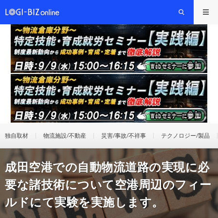
独自取材
物流施設/不動産
災害/事故/不祥事
テクノロジー/製品
成田空港での自動物流道路の実現に必
要な諸技術について空港周辺のフィー
ルドにて実験を実施します。