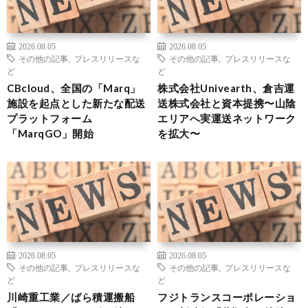
2026.08.05
2026.08.05
その他の記事
,
プレスリリースな
その他の記事
,
プレスリリースな
ど
ど
CBcloud、全国の「Marq」
株式会社Univearth、倉吉運
施設を起点とした新たな配送
送株式会社と資本提携〜山陰
プラットフォーム
エリアへ実運送ネットワーク
「MarqGO」開始
を拡大〜
2026.08.05
2026.08.05
その他の記事
,
プレスリリースな
その他の記事
,
プレスリリースな
ど
ど
川崎重工業／ばら積運搬船
フジトランスコーポレーショ