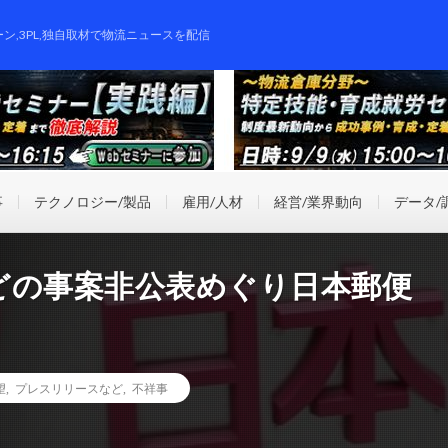
ーン,3PL,独自取材で物流ニュースを配信
事
テクノロジー/製品
雇用/人材
経営/業界動向
データ/
どの事案非公表めぐり日本郵便
望
,
プレスリリースなど
,
不祥事