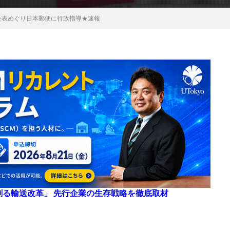
公表めぐり日本郵便に行政指導★速報
来を創る輸送改革」 先行企業の生存戦略を徹底取材