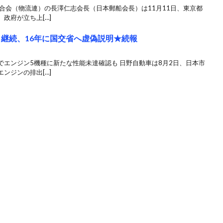
合会（物流連）の長澤仁志会長（日本郵船会長）は11月11日、東京都
政府が立ち上[…]
ら継続、16年に国交省へ虚偽説明★続報
エンジン5機種に新たな性能未達確認も 日野自動車は8月2日、日本市
ンジンの排出[…]