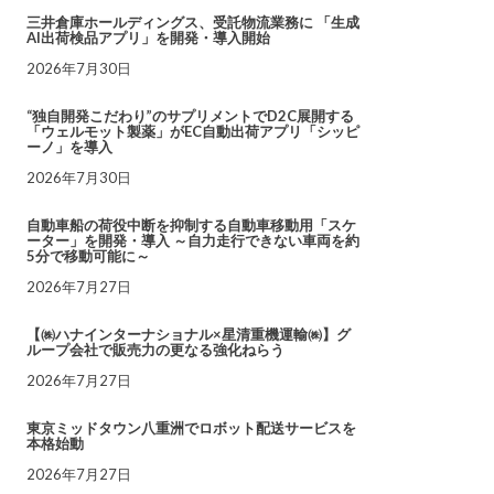
三井倉庫ホールディングス、受託物流業務に 「生成
AI出荷検品アプリ」を開発・導入開始
2026年7月30日
“独自開発こだわり”のサプリメントでD2C展開する
「ウェルモット製薬」がEC自動出荷アプリ「シッピ
ーノ」を導入
2026年7月30日
自動車船の荷役中断を抑制する自動車移動用「スケ
ーター」を開発・導入 ～自力走行できない車両を約
5分で移動可能に～
2026年7月27日
【㈱ハナインターナショナル×星清重機運輸㈱】グ
ループ会社で販売力の更なる強化ねらう
2026年7月27日
東京ミッドタウン八重洲でロボット配送サービスを
本格始動
2026年7月27日