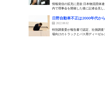
情報発信の拡充に意欲 日本物流団体連
内で理事会を開催した後に記者会見し、
日野自動車不正は2000年代か
2022.08.02
特別調査委が報告書で認定、社側調査で
場向けのトラックとバス用ディーゼルエ