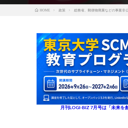
政策
総務省、郵便物廃棄などの事案非
HOME
月刊LOGI-BIZ 7月号は「未