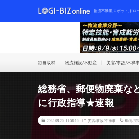
物流不動産,ロボット,ドロ
独自取材
物流施設/不動産
災害/事故/不祥
総務省、郵便物廃棄な
に行政指導★速報
2025.09.26 11:58:16
災害/事故/不祥事
動向/展