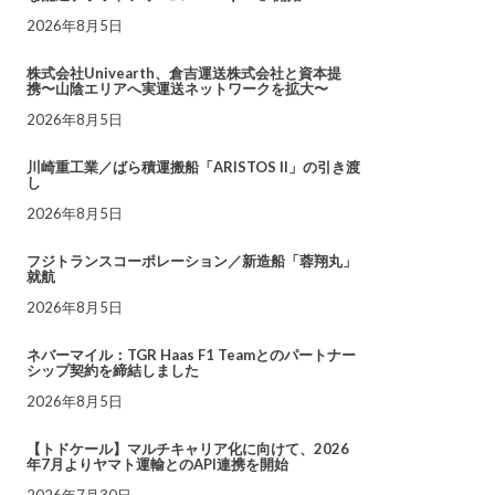
2026年8月5日
株式会社Univearth、倉吉運送株式会社と資本提
携〜山陰エリアへ実運送ネットワークを拡大〜
2026年8月5日
川崎重工業／ばら積運搬船「ARISTOS II」の引き渡
し
2026年8月5日
フジトランスコーポレーション／新造船「蓉翔丸」
就航
2026年8月5日
ネバーマイル：TGR Haas F1 Teamとのパートナー
シップ契約を締結しました
2026年8月5日
【トドケール】マルチキャリア化に向けて、2026
年7月よりヤマト運輸とのAPI連携を開始
2026年7月30日