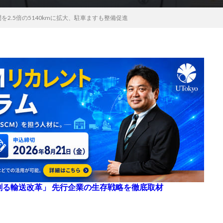
2.5倍の5140kmに拡大、駐車ますも整備促進
来を創る輸送改革」 先行企業の生存戦略を徹底取材