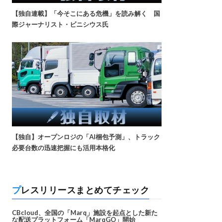
【独自連載】「今そこにある危機」を読み解く 国
際ジャーナリスト・ビニシウス氏
【独自】オープンロジの「AI梱包予測」、トラック
必要台数の迅速把握にも活用本格化
プレスリリースまとめてチェック
CBcloud、全国の「Marq」施設を起点とした新た
な配送プラットフォーム「MarqGO」開始