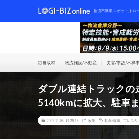
物流不動産,ロボット,ドロ
独自取材
物流施設/不動産
災害/事故/不祥
ダブル連結トラックの走
5140kmに拡大、駐車
2022.11.08 14:29:13
政策
動向/展望
,
プレスリ