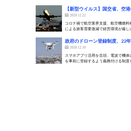
【新型ウイルス】国交省、空港
2020.12.22
コロナ禍で航空業界支援、航空機燃料税
による旅客需要激減で経営環境が厳しい
政府のドローン登録制度、22年
2020.12.10
スマホアプリ活用を念頭、電波で機体
を事前に登録するよう義務付ける制度を