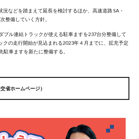
況などを踏まえて延長を検討するほか、高速道路 SA・
順次整備していく方針。
ダブル連結トラックが使える駐車ますを237台分整備して
クの走行開始が見込まれる2023年４月までに、拡充予定
優先駐車ますを新たに整備する。
国交省ホームページ）