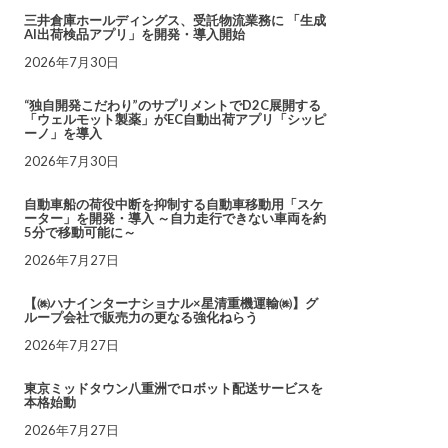
三井倉庫ホールディングス、受託物流業務に 「生成
AI出荷検品アプリ」を開発・導入開始
2026年7月30日
“独自開発こだわり”のサプリメントでD2C展開する
「ウェルモット製薬」がEC自動出荷アプリ「シッピ
ーノ」を導入
2026年7月30日
自動車船の荷役中断を抑制する自動車移動用「スケ
ーター」を開発・導入 ～自力走行できない車両を約
5分で移動可能に～
2026年7月27日
【㈱ハナインターナショナル×星清重機運輸㈱】グ
ループ会社で販売力の更なる強化ねらう
2026年7月27日
東京ミッドタウン八重洲でロボット配送サービスを
本格始動
2026年7月27日