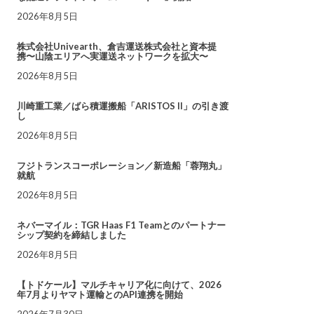
2026年8月5日
株式会社Univearth、倉吉運送株式会社と資本提
携〜山陰エリアへ実運送ネットワークを拡大〜
2026年8月5日
川崎重工業／ばら積運搬船「ARISTOS II」の引き渡
し
2026年8月5日
フジトランスコーポレーション／新造船「蓉翔丸」
就航
2026年8月5日
ネバーマイル：TGR Haas F1 Teamとのパートナー
シップ契約を締結しました
2026年8月5日
【トドケール】マルチキャリア化に向けて、2026
年7月よりヤマト運輸とのAPI連携を開始
2026年7月30日