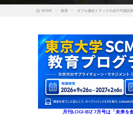
政策
ダブル連結トラックの走行可能区間を
HOME
月刊LOGI-BIZ 7月号は「未