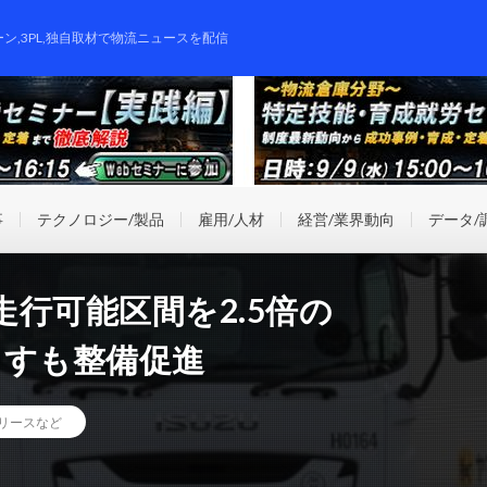
ーン,3PL,独自取材で物流ニュースを配信
事
テクノロジー/製品
雇用/人材
経営/業界動向
データ/
行可能区間を2.5倍の
ますも整備促進
リースなど