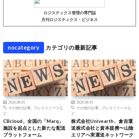
ロジスティクス管理の専門誌
月刊ロジスティクス・ビジネス
nocategory
カテゴリの最新記事
2026.08.05
2026.08.05
その他の記事
,
プレスリリースな
その他の記事
,
プレスリリースな
ど
ど
CBcloud、全国の「Marq」
株式会社Univearth、倉吉運
施設を起点とした新たな配送
送株式会社と資本提携〜山陰
プラットフォーム
エリアへ実運送ネットワーク