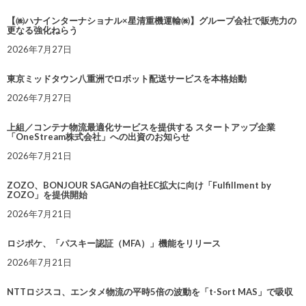
【㈱ハナインターナショナル×星清重機運輸㈱】グループ会社で販売力の
更なる強化ねらう
2026年7月27日
東京ミッドタウン八重洲でロボット配送サービスを本格始動
2026年7月27日
上組／コンテナ物流最適化サービスを提供する スタートアップ企業
「OneStream株式会社」への出資のお知らせ
2026年7月21日
ZOZO、BONJOUR SAGANの自社EC拡大に向け「Fulfillment by
ZOZO」を提供開始
2026年7月21日
ロジポケ、「パスキー認証（MFA）」機能をリリース
2026年7月21日
NTTロジスコ、エンタメ物流の平時5倍の波動を「t-Sort MAS」で吸収