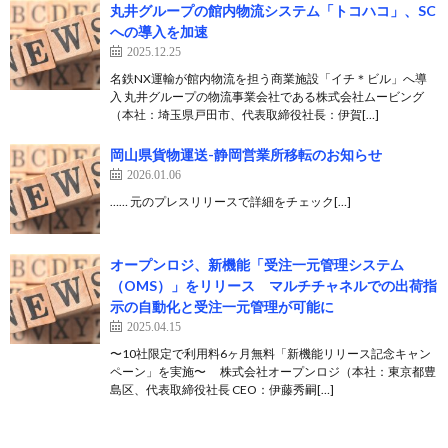
丸井グループの館内物流システム「トコハコ」、SC
への導入を加速
2025.12.25
名鉄NX運輸が館内物流を担う商業施設「イチ＊ビル」へ導
入 丸井グループの物流事業会社である株式会社ムービング
（本社：埼玉県戸田市、代表取締役社長：伊賀[…]
岡山県貨物運送-静岡営業所移転のお知らせ
2026.01.06
…… 元のプレスリリースで詳細をチェック[…]
オープンロジ、新機能「受注一元管理システム
（OMS）」をリリース マルチチャネルでの出荷指
示の自動化と受注一元管理が可能に
2025.04.15
〜10社限定で利用料6ヶ月無料「新機能リリース記念キャン
ペーン」を実施〜 株式会社オープンロジ（本社：東京都豊
島区、代表取締役社長 CEO：伊藤秀嗣[…]