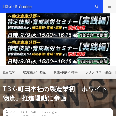
独自取材
物流施設/不動産
災害/事故/不祥事
テクノロジー/製品
TBK-町田本社の製造業初「ホワイト
物流」推進運動に参画
2025.10.14 11:05:41
nocategory