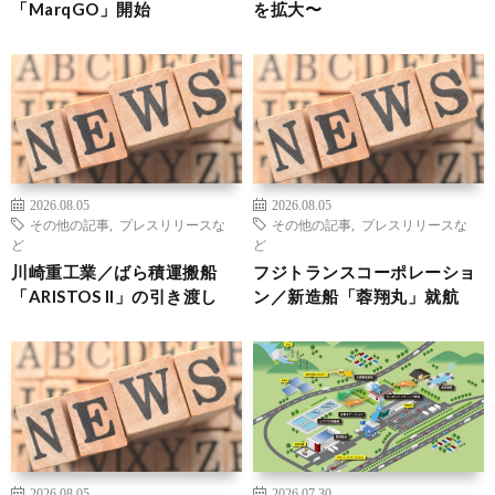
「MarqGO」開始
を拡大〜
2026.08.05
2026.08.05
その他の記事
,
プレスリリースな
その他の記事
,
プレスリリースな
ど
ど
川崎重工業／ばら積運搬船
フジトランスコーポレーショ
「ARISTOS II」の引き渡し
ン／新造船「蓉翔丸」就航
2026.08.05
2026.07.30