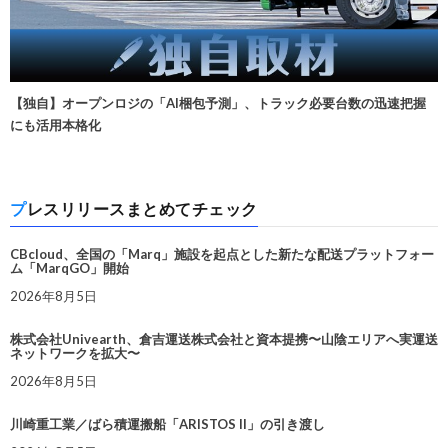
【独自】オープンロジの「AI梱包予測」、トラック必要台数の迅速把握
にも活用本格化
プレスリリースまとめてチェック
CBcloud、全国の「Marq」施設を起点とした新たな配送プラットフォー
ム「MarqGO」開始
2026年8月5日
株式会社Univearth、倉吉運送株式会社と資本提携〜山陰エリアへ実運送
ネットワークを拡大〜
2026年8月5日
川崎重工業／ばら積運搬船「ARISTOS II」の引き渡し