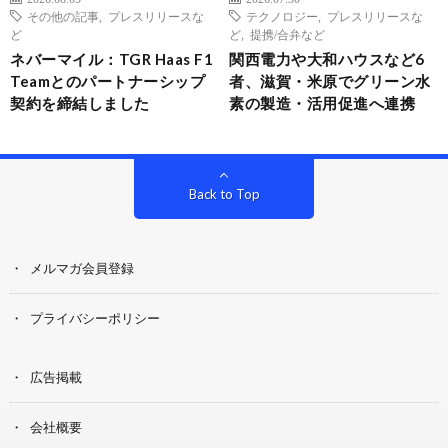
その他の記事
,
プレスリリースな
テクノロジー
,
プレスリリースな
ど
ど
,
提携/合弁など
ネバーマイル：TGR Haas F1
関西電力や大和ハウスなど6
Teamとのパートナーシップ
者、滋賀・米原でグリーン水
契約を締結しました
素の製造・活用促進へ連携
Back to Top
メルマガ会員登録
プライバシーポリシー
広告掲載
会社概要