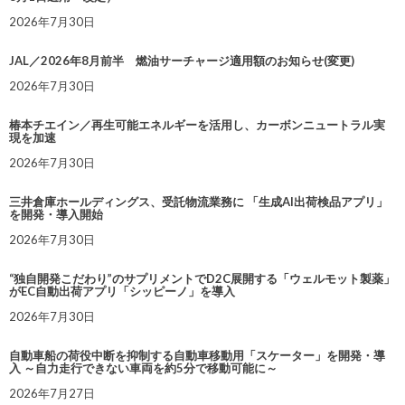
2026年7月30日
JAL／2026年8月前半 燃油サーチャージ適用額のお知らせ(変更)
2026年7月30日
椿本チエイン／再生可能エネルギーを活用し、カーボンニュートラル実
現を加速
2026年7月30日
三井倉庫ホールディングス、受託物流業務に 「生成AI出荷検品アプリ」
を開発・導入開始
2026年7月30日
“独自開発こだわり”のサプリメントでD2C展開する「ウェルモット製薬」
がEC自動出荷アプリ「シッピーノ」を導入
2026年7月30日
自動車船の荷役中断を抑制する自動車移動用「スケーター」を開発・導
入 ～自力走行できない車両を約5分で移動可能に～
2026年7月27日