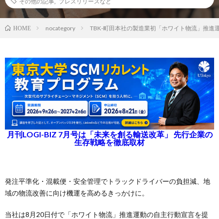
その他の記事
,
プレスリリースなど
nocategory
TBK-町田本社の製造業初「ホワイト物流」推進
HOME
月刊LOGI-BIZ 7月号は「未来を創る輸送改革」 先行企業の
生存戦略を徹底取材
発注平準化・混載便・安全管理でトラックドライバーの負担減、地
域の物流改善に向け機運を高めるきっかけに。
当社は8月20日付で「ホワイト物流」推進運動の自主行動宣言を提