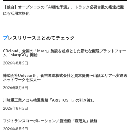
【独自】オープンロジの「AI梱包予測」、トラック必要台数の迅速把握
にも活用本格化
プレスリリースまとめてチェック
CBcloud、全国の「Marq」施設を起点とした新たな配送プラットフォー
ム「MarqGO」開始
2026年8月5日
株式会社Univearth、倉吉運送株式会社と資本提携〜山陰エリアへ実運送
ネットワークを拡大〜
2026年8月5日
川崎重工業／ばら積運搬船「ARISTOS II」の引き渡し
2026年8月5日
フジトランスコーポレーション／新造船「蓉翔丸」就航
2026年8月5日