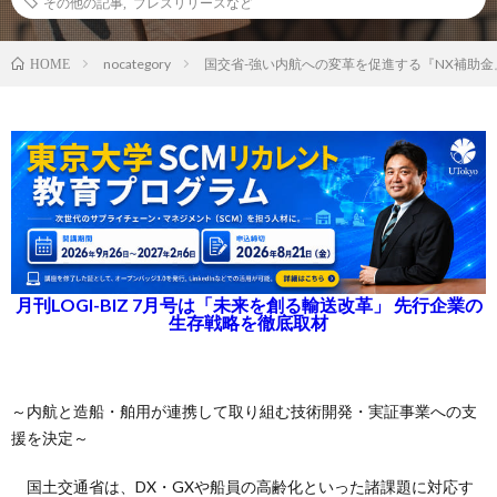
その他の記事
,
プレスリリースなど
nocategory
国交省-強い内航への変革を促進する『NX補助金
HOME
月刊LOGI-BIZ 7月号は「未来を創る輸送改革」 先行企業の
生存戦略を徹底取材
～内航と造船・舶用が連携して取り組む技術開発・実証事業への支
援を決定～
国土交通省は、DX・GXや船員の高齢化といった諸課題に対応す