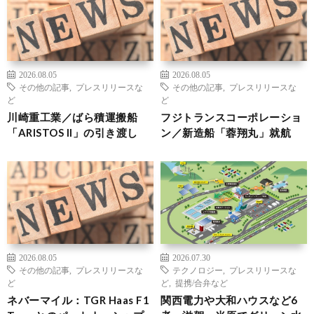
2026.08.05
2026.08.05
その他の記事
,
プレスリリースな
その他の記事
,
プレスリリースな
ど
ど
川崎重工業／ばら積運搬船
フジトランスコーポレーショ
「ARISTOS II」の引き渡し
ン／新造船「蓉翔丸」就航
2026.08.05
2026.07.30
その他の記事
,
プレスリリースな
テクノロジー
,
プレスリリースな
ど
ど
,
提携/合弁など
ネバーマイル：TGR Haas F1
関西電力や大和ハウスなど6