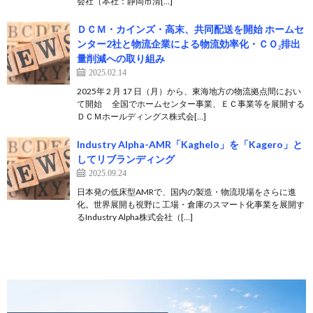
会社（本社：静岡市清[…]
ＤＣＭ・カインズ・高末、共同配送を開始 ホームセ
ンター2社と物流企業による物流効率化・ＣＯ₂排出
量削減への取り組み
2025.02.14
2025年 2 月 17 日（月）から、東海地方の物流拠点間におい
て開始 全国でホームセンター事業、ＥＣ事業等を展開する
ＤＣＭホールディングス株式会[…]
Industry Alpha-AMR「Kaghelo」を「Kagero」と
してリブランディング
2025.09.24
日本発の低床型AMRで、国内の製造・物流現場をさらに進
化。世界展開も視野に 工場・倉庫のスマート化事業を展開す
るIndustry Alpha株式会社（[…]