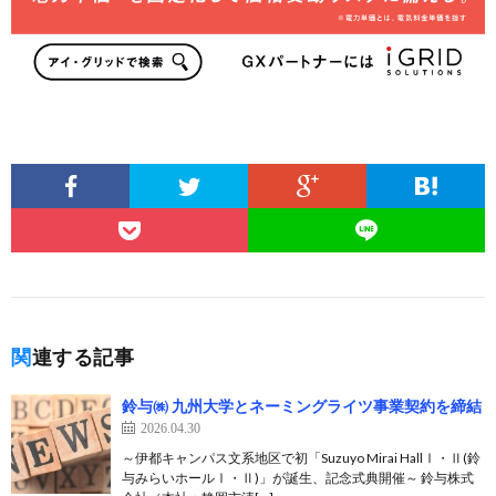
関連する記事
鈴与㈱ 九州大学とネーミングライツ事業契約を締結
2026.04.30
～伊都キャンパス文系地区で初「Suzuyo Mirai HallⅠ・Ⅱ(鈴
与みらいホールⅠ・Ⅱ)」が誕生、記念式典開催～ 鈴与株式