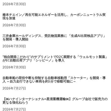
2026年7月30日
椿本チエイン／再生可能エネルギーを活用し、カーボンニュートラル実
現を加速
2026年7月30日
三井倉庫ホールディングス、受託物流業務に 「生成AI出荷検品アプリ」
を開発・導入開始
2026年7月30日
“独自開発こだわり”のサプリメントでD2C展開する「ウェルモット製薬」
がEC自動出荷アプリ「シッピーノ」を導入
2026年7月30日
自動車船の荷役中断を抑制する自動車移動用「スケーター」を開発・導
入 ～自力走行できない車両を約5分で移動可能に～
2026年7月27日
【㈱ハナインターナショナル×星清重機運輸㈱】グループ会社で販売力の
更なる強化ねらう
2026年7月27日