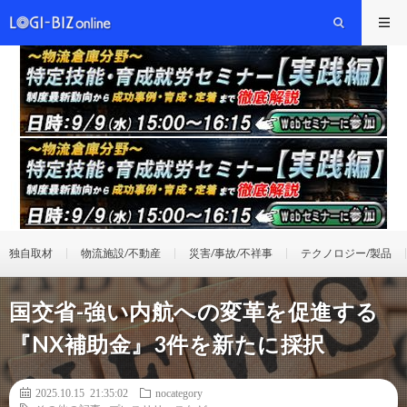
独自取材
物流施設/不動産
災害/事故/不祥事
テクノロジー/製品
国交省-強い内航への変革を促進する
『NX補助金』3件を新たに採択
2025.10.15 21:35:02
nocategory