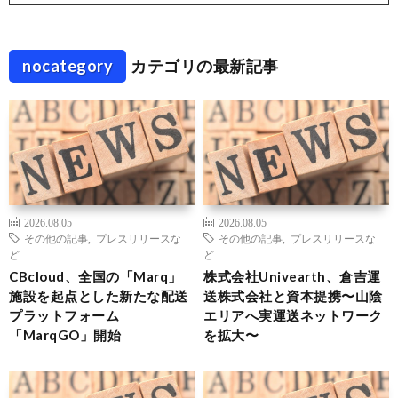
nocategory
カテゴリの最新記事
2026.08.05
2026.08.05
その他の記事
,
プレスリリースな
その他の記事
,
プレスリリースな
ど
ど
CBcloud、全国の「Marq」
株式会社Univearth、倉吉運
施設を起点とした新たな配送
送株式会社と資本提携〜山陰
プラットフォーム
エリアへ実運送ネットワーク
「MarqGO」開始
を拡大〜