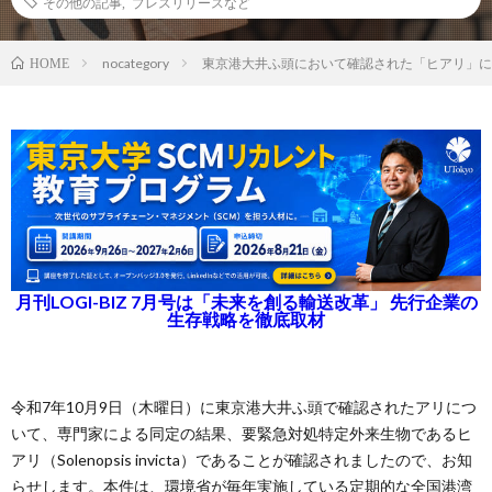
その他の記事
,
プレスリリースなど
nocategory
東京港大井ふ頭において確認された「ヒアリ」に
HOME
月刊LOGI-BIZ 7月号は「未来を創る輸送改革」 先行企業の
生存戦略を徹底取材
令和7年10月9日（木曜日）に東京港大井ふ頭で確認されたアリにつ
いて、専門家による同定の結果、要緊急対処特定外来生物であるヒ
アリ（Solenopsis invicta）であることが確認されましたので、お知
らせします。本件は、環境省が毎年実施している定期的な全国港湾