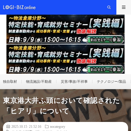
独自取材
物流施設/不動産
災害/事故/不祥事
テクノロジー/製品
東京港大井ふ頭において確認された
「ヒアリ」について
2025.10.15 21:52:16
nocategory