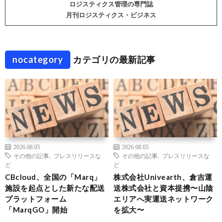
ロジスティクス管理の専門誌
月刊ロジスティクス・ビジネス
nocategory
カテゴリの最新記事
2026.08.05
2026.08.05
その他の記事
,
プレスリリースな
その他の記事
,
プレスリリースな
ど
ど
CBcloud、全国の「Marq」
株式会社Univearth、倉吉運
施設を起点とした新たな配送
送株式会社と資本提携〜山陰
プラットフォーム
エリアへ実運送ネットワーク
「MarqGO」開始
を拡大〜