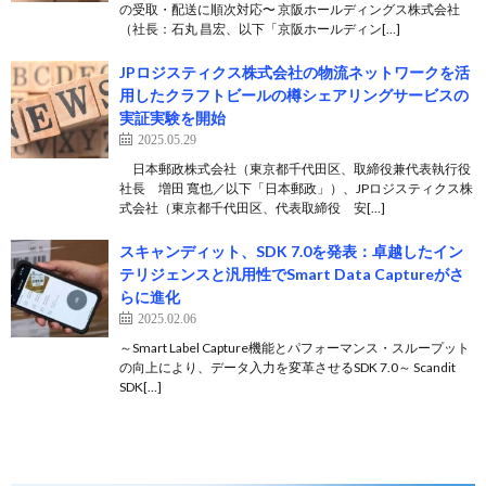
の受取・配送に順次対応〜 京阪ホールディングス株式会社
（社長：石丸 昌宏、以下「京阪ホールディン[…]
JPロジスティクス株式会社の物流ネットワークを活
用したクラフトビールの樽シェアリングサービスの
実証実験を開始
2025.05.29
日本郵政株式会社（東京都千代田区、取締役兼代表執行役
社長 増田 寬也／以下「日本郵政」）、JPロジスティクス株
式会社（東京都千代田区、代表取締役 安[…]
スキャンディット、SDK 7.0を発表：卓越したイン
テリジェンスと汎用性でSmart Data Captureがさ
らに進化
2025.02.06
～Smart Label Capture機能とパフォーマンス・スループット
の向上により、データ入力を変革させるSDK 7.0～ Scandit
SDK[…]