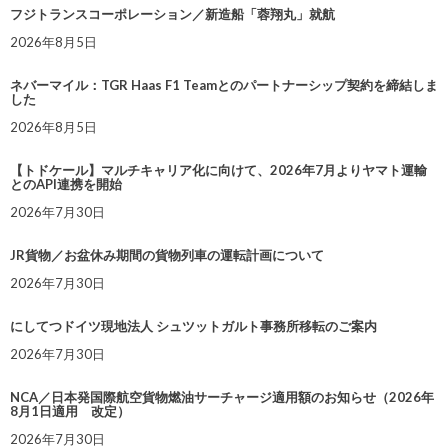
フジトランスコーポレーション／新造船「蓉翔丸」就航
2026年8月5日
ネバーマイル：TGR Haas F1 Teamとのパートナーシップ契約を締結しま
した
2026年8月5日
【トドケール】マルチキャリア化に向けて、2026年7月よりヤマト運輸
とのAPI連携を開始
2026年7月30日
JR貨物／お盆休み期間の貨物列車の運転計画について
2026年7月30日
にしてつドイツ現地法人 シュツットガルト事務所移転のご案内
2026年7月30日
NCA／日本発国際航空貨物燃油サーチャージ適用額のお知らせ（2026年
8月1日適用 改定）
2026年7月30日