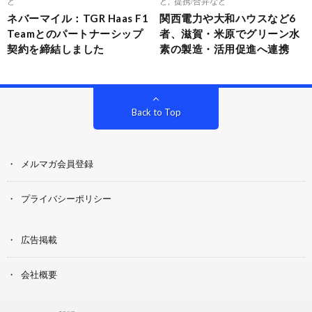
ど
ど
,
提携/合弁など
ネバーマイル：TGR Haas F1
関西電力や大和ハウスなど6
Teamとのパートナーシップ
者、滋賀・米原でグリーン水
契約を締結しました
素の製造・活用促進へ連携
Back to Top
メルマガ会員登録
プライバシーポリシー
広告掲載
会社概要