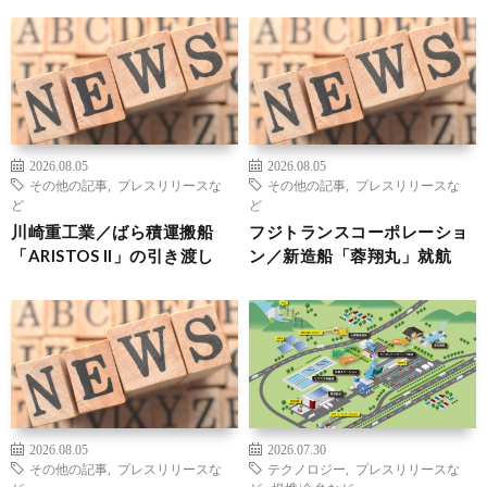
2026.08.05
2026.08.05
その他の記事
,
プレスリリースな
その他の記事
,
プレスリリースな
ど
ど
川崎重工業／ばら積運搬船
フジトランスコーポレーショ
「ARISTOS II」の引き渡し
ン／新造船「蓉翔丸」就航
2026.08.05
2026.07.30
その他の記事
,
プレスリリースな
テクノロジー
,
プレスリリースな