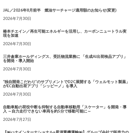
JAL／2026年8月前半 燃油サーチャージ適用額のお知らせ(変更)
2026年7月30日
椿本チエイン／再生可能エネルギーを活用し、カーボンニュートラル実
現を加速
2026年7月30日
三井倉庫ホールディングス、受託物流業務に 「生成AI出荷検品アプリ」
を開発・導入開始
2026年7月30日
“独自開発こだわり”のサプリメントでD2C展開する「ウェルモット製薬」
がEC自動出荷アプリ「シッピーノ」を導入
2026年7月30日
自動車船の荷役中断を抑制する自動車移動用「スケーター」を開発・導
入 ～自力走行できない車両を約5分で移動可能に～
2026年7月27日
【㈱ハナインターナショナル×星清重機運輸㈱】グループ会社で販売力の