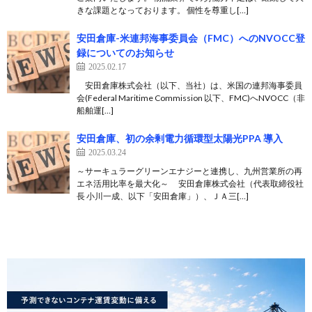
きな課題となっております。 個性を尊重し[…]
安田倉庫-米連邦海事委員会（FMC）へのNVOCC登
録についてのお知らせ
2025.02.17
安田倉庫株式会社（以下、当社）は、米国の連邦海事委員
会(Federal Maritime Commission 以下、FMC)へNVOCC（非
船舶運[…]
安田倉庫、初の余剰電力循環型太陽光PPA 導入
2025.03.24
～サーキュラーグリーンエナジーと連携し、九州営業所の再
エネ活用比率を最大化～ 安田倉庫株式会社（代表取締役社
長 小川一成、以下「安田倉庫」）、ＪＡ三[…]