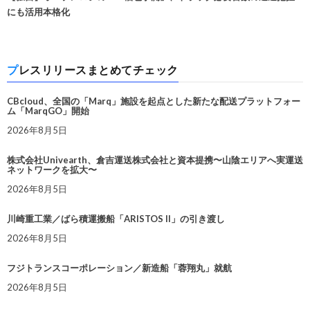
にも活用本格化
プレスリリースまとめてチェック
CBcloud、全国の「Marq」施設を起点とした新たな配送プラットフォー
ム「MarqGO」開始
2026年8月5日
株式会社Univearth、倉吉運送株式会社と資本提携〜山陰エリアへ実運送
ネットワークを拡大〜
2026年8月5日
川崎重工業／ばら積運搬船「ARISTOS II」の引き渡し
2026年8月5日
フジトランスコーポレーション／新造船「蓉翔丸」就航
2026年8月5日