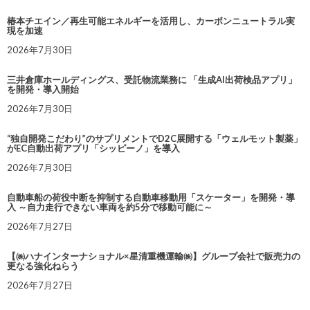
椿本チエイン／再生可能エネルギーを活用し、カーボンニュートラル実
現を加速
2026年7月30日
三井倉庫ホールディングス、受託物流業務に 「生成AI出荷検品アプリ」
を開発・導入開始
2026年7月30日
“独自開発こだわり”のサプリメントでD2C展開する「ウェルモット製薬」
がEC自動出荷アプリ「シッピーノ」を導入
2026年7月30日
自動車船の荷役中断を抑制する自動車移動用「スケーター」を開発・導
入 ～自力走行できない車両を約5分で移動可能に～
2026年7月27日
【㈱ハナインターナショナル×星清重機運輸㈱】グループ会社で販売力の
更なる強化ねらう
2026年7月27日