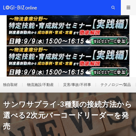
独自取材
物流施設/不動産
災害/事故/不祥事
テクノロジー/製品
サンワサプライ-3種類の接続方法から
選べる2次元バーコードリーダーを発
売