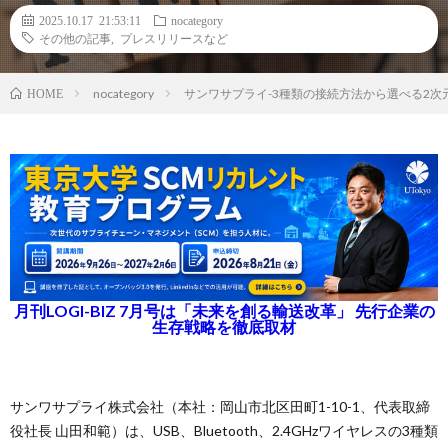
2025.10.17 21:53:11
nocategory
その他の記事
,
プレスリリースなど
nocategory
サンワサプライ-3種類の接続方法から選べる2
HOME
月刊LOGI-BIZ 7月号は「未来を創る輸送改革」 先行企業の
生存戦略を徹底取材
サンワサプライ株式会社（本社：岡山市北区田町1-10-1、代表取締
役社長 山田和範）は、USB、Bluetooth、2.4GHzワイヤレスの3種類