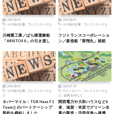
2026.08.05
2026.08.05
その他の記事
,
プレスリリースな
その他の記事
,
プレスリリースな
ど
ど
川崎重工業／ばら積運搬船
フジトランスコーポレーショ
「ARISTOS II」の引き渡し
ン／新造船「蓉翔丸」就航
2026.08.05
2026.07.30
その他の記事
,
プレスリリースな
テクノロジー
,
プレスリリースな
ど
ど
,
提携/合弁など
ネバーマイル：TGR Haas F1
関西電力や大和ハウスなど6
Teamとのパートナーシップ
者、滋賀・米原でグリーン水
契約を締結しました
素の製造・活用促進へ連携