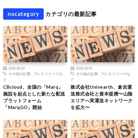
nocategory
カテゴリの最新記事
2026.08.05
2026.08.05
その他の記事
,
プレスリリースな
その他の記事
,
プレスリリースな
ど
ど
CBcloud、全国の「Marq」
株式会社Univearth、倉吉運
施設を起点とした新たな配送
送株式会社と資本提携〜山陰
プラットフォーム
エリアへ実運送ネットワーク
「MarqGO」開始
を拡大〜