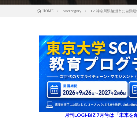
nocategory
T2-神奈川県綾瀬市に自動
HOME
月刊LOGI-BIZ 7月号は「未