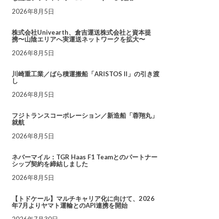
2026年8月5日
株式会社Univearth、倉吉運送株式会社と資本提
携〜山陰エリアへ実運送ネットワークを拡大〜
2026年8月5日
川崎重工業／ばら積運搬船「ARISTOS II」の引き渡
し
2026年8月5日
フジトランスコーポレーション／新造船「蓉翔丸」
就航
2026年8月5日
ネバーマイル：TGR Haas F1 Teamとのパートナー
シップ契約を締結しました
2026年8月5日
【トドケール】マルチキャリア化に向けて、2026
年7月よりヤマト運輸とのAPI連携を開始
2026年7月30日