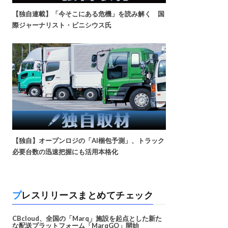
【独自連載】「今そこにある危機」を読み解く 国
際ジャーナリスト・ビニシウス氏
【独自】オープンロジの「AI梱包予測」、トラック
必要台数の迅速把握にも活用本格化
プレスリリースまとめてチェック
CBcloud、全国の「Marq」施設を起点とした新た
な配送プラットフォーム「MarqGO」開始