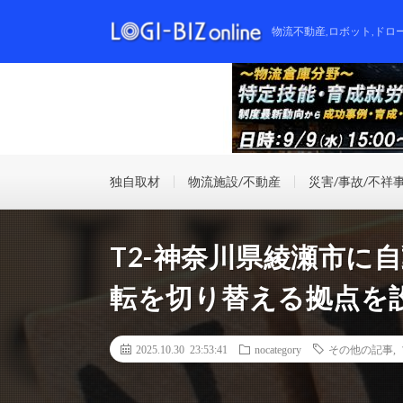
物流不動産,ロボット,ドロ
独自取材
物流施設/不動産
災害/事故/不祥
T2-神奈川県綾瀬市に
転を切り替える拠点を
2025.10.30 23:53:41
nocategory
その他の記事
,