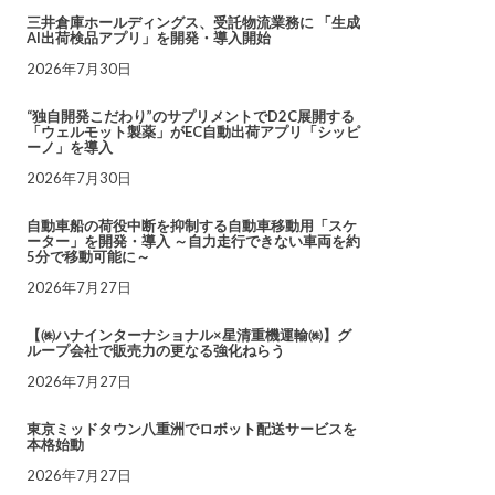
三井倉庫ホールディングス、受託物流業務に 「生成
AI出荷検品アプリ」を開発・導入開始
2026年7月30日
“独自開発こだわり”のサプリメントでD2C展開する
「ウェルモット製薬」がEC自動出荷アプリ「シッピ
ーノ」を導入
2026年7月30日
自動車船の荷役中断を抑制する自動車移動用「スケ
ーター」を開発・導入 ～自力走行できない車両を約
5分で移動可能に～
2026年7月27日
【㈱ハナインターナショナル×星清重機運輸㈱】グ
ループ会社で販売力の更なる強化ねらう
2026年7月27日
東京ミッドタウン八重洲でロボット配送サービスを
本格始動
2026年7月27日