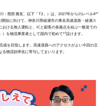
：熊部 雅友、以下「T2」）は、2027年からのレベル4*¹
スの開始に向けて、神奈川県綾瀬市の東名高速道路・綾瀬ス
における無人運転と、ICと顧客の各拠点を結ぶ一般道での
」）を物流事業者として国内で初めて*³設けます。
2月の完成を目指します。高速道路へのアクセスがよい今回の立
なる物流効率化に寄与してまいります。