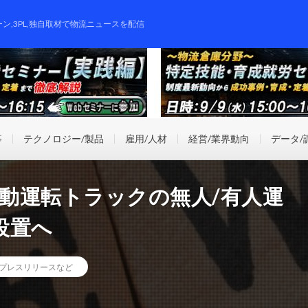
ーン,3PL,独自取材で物流ニュースを配信
事
テクノロジー/製品
雇用/人材
経営/業界動向
データ/
自動運転トラックの無人/有人運
設置へ
プレスリリースなど