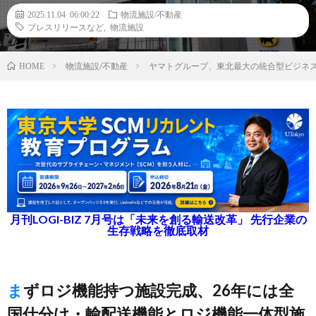
2025.11.04 06:00:22
物流施設/不動産
プレスリリースなど
,
物流施設
物流施設/不動産
ヤマトグループ、東北最大の統合型ビジネ
HOME
月刊LOGI-BIZ 7月号は「未来を創る輸送改革」 先行企業の
生存戦略を徹底取材
まずロジ機能持つ施設完成、26年には全
国仕分け・輸配送機能とロジ機能一体型施