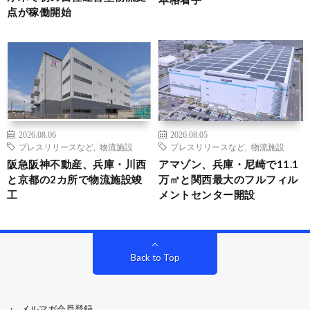
点が稼働開始
2026.08.06
2026.08.05
プレスリリースなど
,
物流施設
プレスリリースなど
,
物流施設
阪急阪神不動産、兵庫・川西
アマゾン、兵庫・尼崎で11.1
と京都の2カ所で物流施設竣
万㎡と関西最大のフルフィル
工
メントセンター開設
Back to Top
メルマガ会員登録