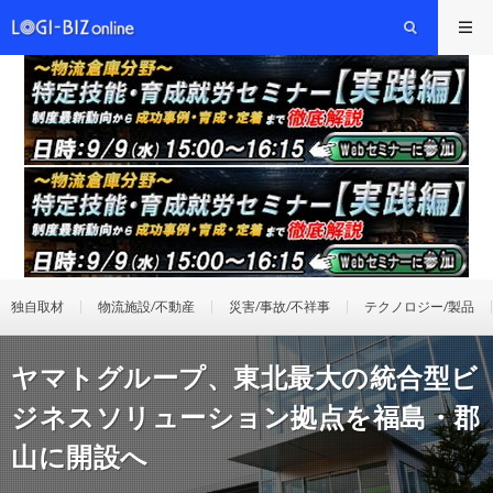
独自取材
物流施設/不動産
災害/事故/不祥事
テクノロジー/製品
ヤマトグループ、東北最大の統合型ビ
ジネスソリューション拠点を福島・郡
山に開設へ