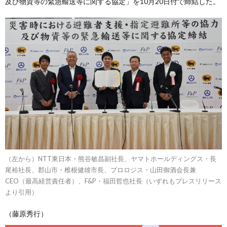
及び物資等の緊急輸送等に関する協定」を10月20日付で締結した。
（左から）NTT東日本・熊谷敏昌副社長、ヤマトホールディングス・長
尾裕社長、郡山市・椎根健雄市長、プロロジス・山田御酒会長兼
CEO（最高経営責任者）、F&P・福田哲也社長（いずれもプレスリリース
より引用）
（藤原秀行）