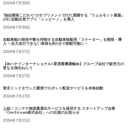
2026年7月30日
“独自開発こだわり”のサプリメントでD2C展開する「ウェルモット製薬」
がEC自動出荷アプリ「シッピーノ」を導入
2026年7月30日
自動車船の荷役中断を抑制する自動車移動用「スケーター」を開発・導
入 ～自力走行できない車両を約5分で移動可能に～
2026年7月27日
【㈱ハナインターナショナル×星清重機運輸㈱】グループ会社で販売力の
更なる強化ねらう
2026年7月27日
東京ミッドタウン八重洲でロボット配送サービスを本格始動
2026年7月27日
上組／コンテナ物流最適化サービスを提供する スタートアップ企業
「OneStream株式会社」への出資のお知らせ
2026年7月21日