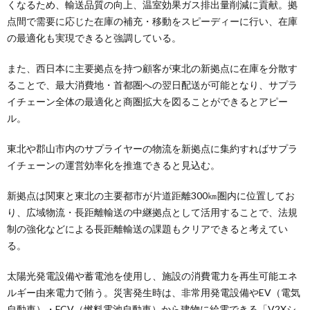
くなるため、輸送品質の向上、温室効果ガス排出量削減に貢献。拠
点間で需要に応じた在庫の補充・移動をスピーディーに行い、在庫
の最適化も実現できると強調している。
また、西日本に主要拠点を持つ顧客が東北の新拠点に在庫を分散す
ることで、最大消費地・首都圏への翌日配送が可能となり、サプラ
イチェーン全体の最適化と商圏拡大を図ることができるとアピー
ル。
東北や郡山市内のサプライヤーの物流を新拠点に集約すればサプラ
イチェーンの運営効率化を推進できると見込む。
新拠点は関東と東北の主要都市が片道距離300㎞圏内に位置してお
り、広域物流・長距離輸送の中継拠点として活用することで、法規
制の強化などによる長距離輸送の課題もクリアできると考えてい
る。
太陽光発電設備や蓄電池を使用し、施設の消費電力を再生可能エネ
ルギー由来電力で賄う。災害発生時は、非常用発電設備やEV（電気
自動車）・FCV（燃料電池自動車）から建物に給電できる「V2Xシ