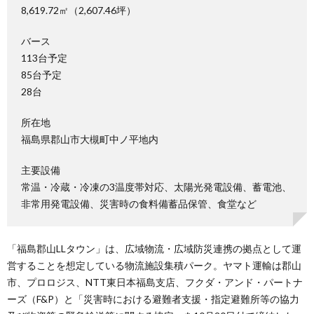
8,619.72㎡（2,607.46坪）
バース
113台予定
85台予定
28台
所在地
福島県郡山市大槻町中ノ平地内
主要設備
常温・冷蔵・冷凍の3温度帯対応、太陽光発電設備、蓄電池、
非常用発電設備、災害時の食料備蓄品保管、食堂など
「福島郡山LLタウン」は、広域物流・広域防災連携の拠点として運
営することを想定している物流施設集積パーク。ヤマト運輸は郡⼭
市、プロロジス、NTT東⽇本福島支店、フクダ・アンド・パートナ
ーズ（F&P）と「災害時における避難者⽀援・指定避難所等の協⼒