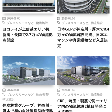
2026.08.06
2026.08.06
プレスリリースなど
,
物流施設
プレスリリースなど
,
物流施設
ヨコレイが上信越エリア初、
日本GLPが神奈川・厚木で8.4
新潟・長岡で2.7万tの物流拠
万㎡の物流施設完成、日本エ
点開設
マソンや真栄運輸など入居決
定
2026.08.06
2026.08.06
プレスリリースなど
,
動向/展望
,
プレスリリースなど
,
物流施設
物流施設
CRE、埼玉・朝霞で同一エリ
住友林業グループ、神奈川・
ア内の物流施設2棟目開発に
厚木で初の自社運営型物流拠
本格着手