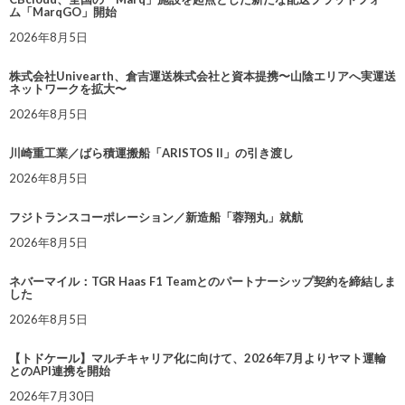
ム「MarqGO」開始
2026年8月5日
株式会社Univearth、倉吉運送株式会社と資本提携〜山陰エリアへ実運送
ネットワークを拡大〜
2026年8月5日
川崎重工業／ばら積運搬船「ARISTOS II」の引き渡し
2026年8月5日
フジトランスコーポレーション／新造船「蓉翔丸」就航
2026年8月5日
ネバーマイル：TGR Haas F1 Teamとのパートナーシップ契約を締結しま
した
2026年8月5日
【トドケール】マルチキャリア化に向けて、2026年7月よりヤマト運輸
とのAPI連携を開始
2026年7月30日