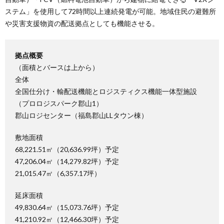
ステム」を使用して72時間以上連続発電が可能。地域住民の避難所
や災害支援物資の配送拠点としても機能させる。
拠点概要
（面積とバースは上から）
全体
全国仕分け・輸配送機能とロジスティクス機能一体型施設
（プロロジスパーク郡山1）
郡山ロジセンター（福島郡山LLタウン棟）
敷地面積
68,221.51㎡（20,636.99坪）予定
47,206.04㎡（14,279.82坪）予定
21,015.47㎡（6,357.17坪）
延床面積
49,830.64㎡（15,073.76坪）予定
41,210.92㎡（12,466.30坪）予定