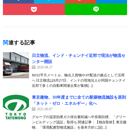
関連する記事
日立物流、インド・チェンナイ近郊で現法が物流セ
ンター開設
2020.08.27
8012平方メートル、輸出入貨物やJIT配送の拠点として活用
へ 日立物流は8月27日、インドの現地法人が同国チェンナイ
近郊で多くの自動車関連企業が集積[…]
東京建物、30年度までに全ての新築物流施設を原則
「ネット・ゼロ・エネルギー」化へ
2021.06.07
グループの温室効果ガス排出量削減へ中長期目標、「グリー
ンビルディング認証」取得も 関連記事：【独自取材】東京建
物、「環境配慮型物流施設」を基本方針に設[…]