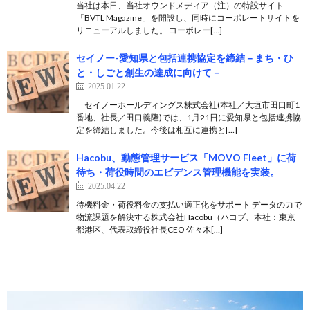
当社は本日、当社オウンドメディア（注）の特設サイト
「BVTL Magazine」を開設し、同時にコーポレートサイトを
リニューアルしました。 コーポレー[…]
セイノー-愛知県と包括連携協定を締結－まち・ひ
と・しごと創生の達成に向けて－
2025.01.22
セイノーホールディングス株式会社(本社／大垣市田口町1
番地、社長／田口義隆)では、1月21日に愛知県と包括連携協
定を締結しました。今後は相互に連携と[…]
Hacobu、動態管理サービス「MOVO Fleet」に荷
待ち・荷役時間のエビデンス管理機能を実装。
2025.04.22
待機料金・荷役料金の支払い適正化をサポート データの力で
物流課題を解決する株式会社Hacobu（ハコブ、本社：東京
都港区、代表取締役社長CEO 佐々木[…]