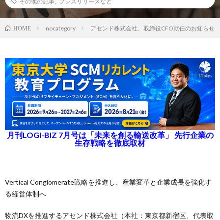
その他の記事
,
プレスリリースなど
nocategory
アセンド株式会社、取締役CFO就任のお知らせ
HOME
月刊LOGI-BIZ 7月号は「未来を創る輸送改革」 先行企業の
生存戦略を徹底取材
Vertical Conglomerate戦略を推進し、産業変革と企業成長を強化す
る経営体制へ
物流DXを推進するアセンド株式会社（本社：東京都新宿区、代表取