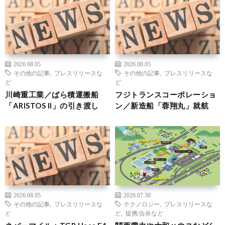
2026.08.05
2026.08.05
その他の記事
,
プレスリリースな
その他の記事
,
プレスリリースな
ど
ど
川崎重工業／ばら積運搬船
フジトランスコーポレーショ
「ARISTOS II」の引き渡し
ン／新造船「蓉翔丸」就航
2026.08.05
2026.07.30
その他の記事
,
プレスリリースな
テクノロジー
,
プレスリリースな
ど
ど
,
提携/合弁など