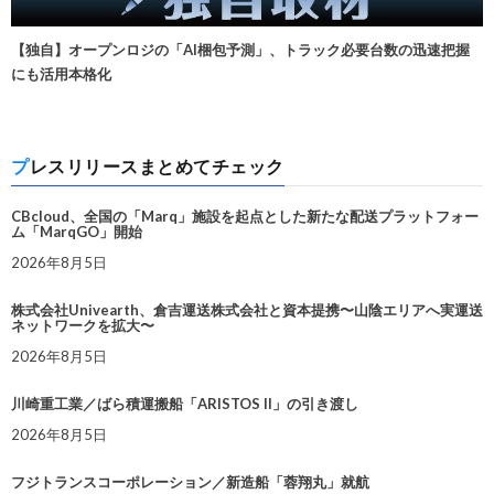
【独自】オープンロジの「AI梱包予測」、トラック必要台数の迅速把握
にも活用本格化
プレスリリースまとめてチェック
CBcloud、全国の「Marq」施設を起点とした新たな配送プラットフォー
ム「MarqGO」開始
2026年8月5日
株式会社Univearth、倉吉運送株式会社と資本提携〜山陰エリアへ実運送
ネットワークを拡大〜
2026年8月5日
川崎重工業／ばら積運搬船「ARISTOS II」の引き渡し
2026年8月5日
フジトランスコーポレーション／新造船「蓉翔丸」就航