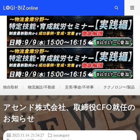
独自取材
物流施設/不動産
災害/事故/不祥事
テクノロジー/製品
アセンド株式会社、取締役CFO就任の
お知らせ
2025.11.14 21:54:27
nocategory