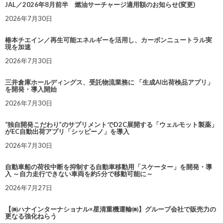
JAL／2026年8月前半 燃油サーチャージ適用額のお知らせ(変更)
2026年7月30日
椿本チエイン／再生可能エネルギーを活用し、カーボンニュートラル実
現を加速
2026年7月30日
三井倉庫ホールディングス、受託物流業務に 「生成AI出荷検品アプリ」
を開発・導入開始
2026年7月30日
“独自開発こだわり”のサプリメントでD2C展開する「ウェルモット製薬」
がEC自動出荷アプリ「シッピーノ」を導入
2026年7月30日
自動車船の荷役中断を抑制する自動車移動用「スケーター」を開発・導
入 ～自力走行できない車両を約5分で移動可能に～
2026年7月27日
【㈱ハナインターナショナル×星清重機運輸㈱】グループ会社で販売力の
更なる強化ねらう