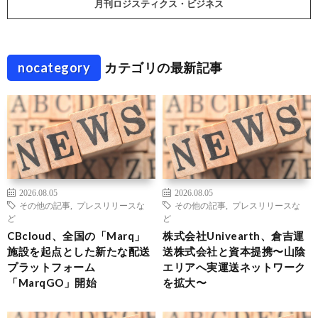
月刊ロジスティクス・ビジネス
nocategory
カテゴリの最新記事
2026.08.05
2026.08.05
その他の記事
,
プレスリリースな
その他の記事
,
プレスリリースな
ど
ど
CBcloud、全国の「Marq」
株式会社Univearth、倉吉運
施設を起点とした新たな配送
送株式会社と資本提携〜山陰
プラットフォーム
エリアへ実運送ネットワーク
「MarqGO」開始
を拡大〜