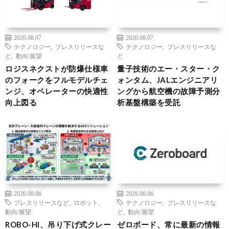
2026.08.07
2026.08.07
テクノロジー
,
プレスリリースな
テクノロジー
,
プレスリリースな
ど
,
動向/展望
ど
ロジスネクストが防爆仕様車
量子技術のエー・スター・ク
のフォークをフルモデルチェ
ォンタム、JALエンジニアリ
ンジ、オペレーターの快適性
ングから航空機の故障予測分
向上図る
析基盤構築を受託
2026.08.06
2026.08.06
プレスリリースなど
,
ロボット
,
テクノロジー
,
プレスリリースな
動向/展望
ど
,
動向/展望
ROBO-HI、吊り下げ式クレー
ゼロボード、常に最新の情報