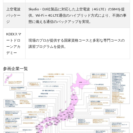
上空電波
Skydio・DJI社製品に対応した上空電波（4G LTE）のSIMを提
パッケー
供。Wi-Fi＋4G LTE通信のハイブリッド方式により、不測の事
ジ
態に備える通信のバックアップを実現。
KDDIスマ
ートドロ
現場のプロが提供する国家資格コースと多彩な専門コースの
ーンアカ
講習プログラムを提供。
デミー
参画企業一覧