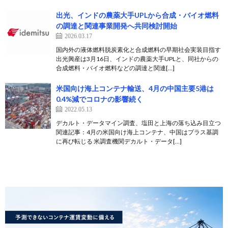
出光、インドの農薬大手UPLから合成・バイオ燃料
の調達と関連事業開発へ共同検討開始
2026.03.17
国内外の液体燃料脱炭素化と合成燃料の早期社会実装目指す
出光興産は3月16日、インドの農薬大手UPLと、同社からの
合成燃料・バイオ燃料などの調達と関連[…]
米国向け海上コンテナ輸送、4月の中国主要5港は
0.4%減でコロナの影響続く
2022.05.13
デカルト・データマイン調査、塩田と上海の落ち込み目立つ
関連記事：4月の米国向け海上コンテナ、中国はプラス基調
に再び転じる 米調査機関デカルト・データ[…]