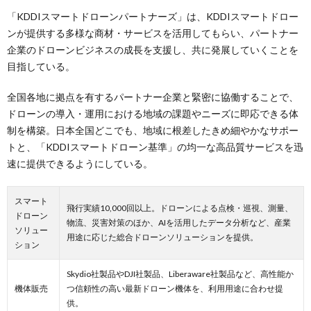
「KDDIスマートドローンパートナーズ」は、KDDIスマートドロー
ンが提供する多様な商材・サービスを活用してもらい、パートナー
企業のドローンビジネスの成長を支援し、共に発展していくことを
目指している。
全国各地に拠点を有するパートナー企業と緊密に協働することで、
ドローンの導入・運用における地域の課題やニーズに即応できる体
制を構築。日本全国どこでも、地域に根差したきめ細やかなサポー
トと、「KDDIスマートドローン基準」の均一な高品質サービスを迅
速に提供できるようにしている。
スマート
飛行実績10,000回以上。ドローンによる点検・巡視、測量、
ドローン
物流、災害対策のほか、AIを活用したデータ分析など、産業
ソリュー
用途に応じた総合ドローンソリューションを提供。
ション
Skydio社製品やDJI社製品、Liberaware社製品など、高性能か
機体販売
つ信頼性の高い最新ドローン機体を、利用用途に合わせ提
供。