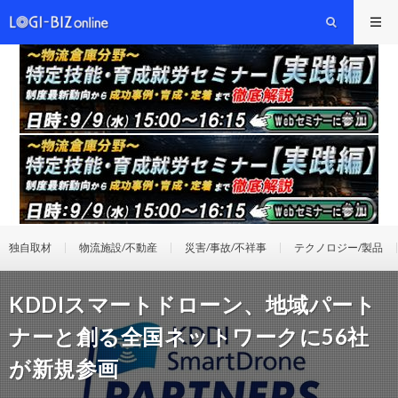
独自取材
物流施設/不動産
災害/事故/不祥事
テクノロジー/製品
KDDIスマートドローン、地域パート
ナーと創る全国ネットワークに56社
が新規参画