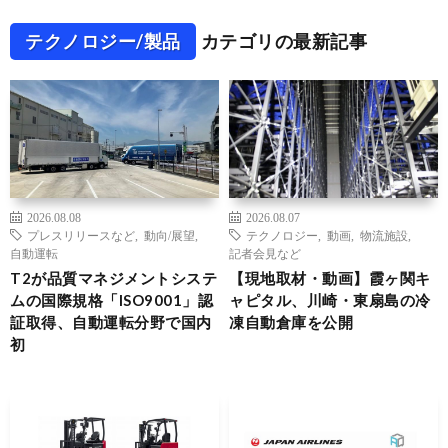
テクノロジー/製品
カテゴリの最新記事
2026.08.08
2026.08.07
プレスリリースなど
,
動向/展望
,
テクノロジー
,
動画
,
物流施設
,
自動運転
記者会見など
T2が品質マネジメントシステ
【現地取材・動画】霞ヶ関キ
ムの国際規格「ISO9001」認
ャピタル、川崎・東扇島の冷
証取得、自動運転分野で国内
凍自動倉庫を公開
初