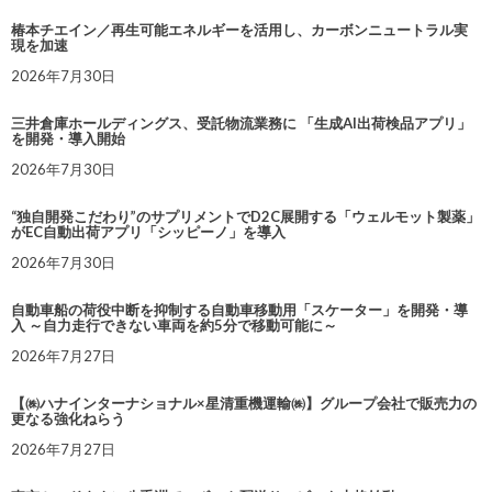
椿本チエイン／再生可能エネルギーを活用し、カーボンニュートラル実
現を加速
2026年7月30日
三井倉庫ホールディングス、受託物流業務に 「生成AI出荷検品アプリ」
を開発・導入開始
2026年7月30日
“独自開発こだわり”のサプリメントでD2C展開する「ウェルモット製薬」
がEC自動出荷アプリ「シッピーノ」を導入
2026年7月30日
自動車船の荷役中断を抑制する自動車移動用「スケーター」を開発・導
入 ～自力走行できない車両を約5分で移動可能に～
2026年7月27日
【㈱ハナインターナショナル×星清重機運輸㈱】グループ会社で販売力の
更なる強化ねらう
2026年7月27日