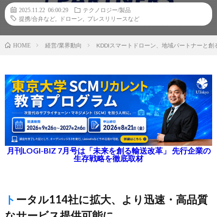
2025.11.22 06:00:29
テクノロジー/製品
提携/合弁など
,
ドローン
,
プレスリリースなど
経営/業界動向
KDDIスマートドローン、地域パートナーと創
HOME
月刊LOGI-BIZ 7月号は「未来を創る輸送改革」 先行企業の
生存戦略を徹底取材
トータル114社に拡大、より迅速・高品質
なサービス提供可能に