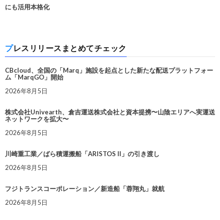
にも活用本格化
プレスリリースまとめてチェック
CBcloud、全国の「Marq」施設を起点とした新たな配送プラットフォー
ム「MarqGO」開始
2026年8月5日
株式会社Univearth、倉吉運送株式会社と資本提携〜山陰エリアへ実運送
ネットワークを拡大〜
2026年8月5日
川崎重工業／ばら積運搬船「ARISTOS II」の引き渡し
2026年8月5日
フジトランスコーポレーション／新造船「蓉翔丸」就航
2026年8月5日