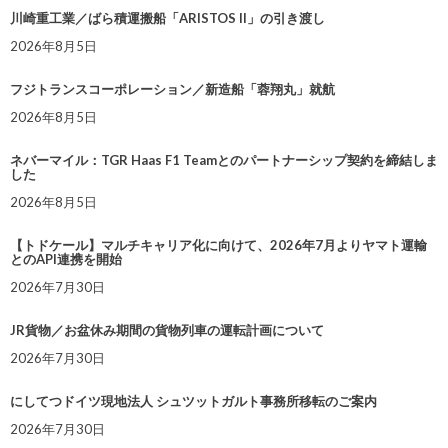
川崎重工業／ばら積運搬船「ARISTOS II」の引き渡し
2026年8月5日
フジトランスコーポレーション／新造船「蓉翔丸」就航
2026年8月5日
ネバーマイル：TGR Haas F1 Teamとのパートナーシップ契約を締結しま
した
2026年8月5日
【トドケール】マルチキャリア化に向けて、2026年7月よりヤマト運輸
とのAPI連携を開始
2026年7月30日
JR貨物／お盆休み期間の貨物列車の運転計画について
2026年7月30日
にしてつドイツ現地法人 シュツットガルト事務所移転のご案内
2026年7月30日