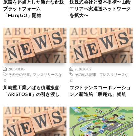
施設を起点とした新たな配送
送株式会社と資本提携〜山陰
プラットフォーム
エリアへ実運送ネットワーク
「MarqGO」開始
を拡大〜
2026.08.05
2026.08.05
その他の記事
,
プレスリリースな
その他の記事
,
プレスリリースな
ど
ど
川崎重工業／ばら積運搬船
フジトランスコーポレーショ
「ARISTOS II」の引き渡し
ン／新造船「蓉翔丸」就航