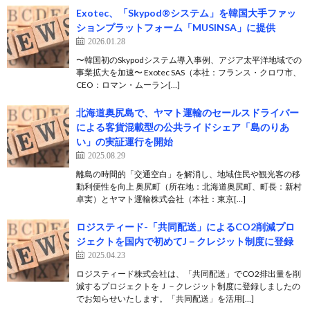
Exotec、「Skypod®システム」を韓国大手ファッ
ションプラットフォーム「MUSINSA」に提供
2026.01.28
〜韓国初のSkypodシステム導入事例、アジア太平洋地域での
事業拡大を加速〜 Exotec SAS（本社：フランス・クロワ市、
CEO：ロマン・ムーラン[…]
北海道奥尻島で、ヤマト運輸のセールスドライバー
による客貨混載型の公共ライドシェア「島のりあ
い」の実証運行を開始
2025.08.29
離島の時間的「交通空白」を解消し、地域住民や観光客の移
動利便性を向上 奥尻町（所在地：北海道奥尻町、町長：新村
卓実）とヤマト運輸株式会社（本社：東京[…]
ロジスティード-「共同配送」によるCO2削減プロ
ジェクトを国内で初めてJ－クレジット制度に登録
2025.04.23
ロジスティード株式会社は、「共同配送」でCO2排出量を削
減するプロジェクトをＪ－クレジット制度に登録しましたの
でお知らせいたします。「共同配送」を活用[…]