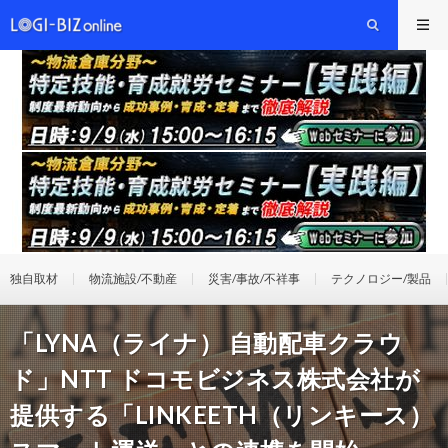
独自取材
物流施設/不動産
災害/事故/不祥事
テクノロジー/製品
「LYNA（ライナ） 自動配車クラウ
ド」NTT ドコモビジネス株式会社が
提供する「LINKEETH（リンキース）