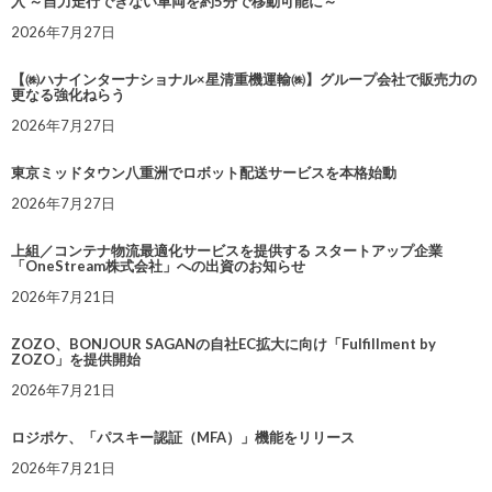
入 ～自力走行できない車両を約5分で移動可能に～
2026年7月27日
【㈱ハナインターナショナル×星清重機運輸㈱】グループ会社で販売力の
更なる強化ねらう
2026年7月27日
東京ミッドタウン八重洲でロボット配送サービスを本格始動
2026年7月27日
上組／コンテナ物流最適化サービスを提供する スタートアップ企業
「OneStream株式会社」への出資のお知らせ
2026年7月21日
ZOZO、BONJOUR SAGANの自社EC拡大に向け「Fulfillment by
ZOZO」を提供開始
2026年7月21日
ロジポケ、「パスキー認証（MFA）」機能をリリース
2026年7月21日