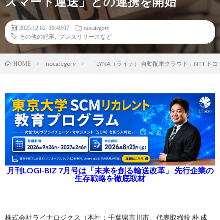
スマート運送」との連携を開始
2025.12.02 19:49:07
nocategory
その他の記事
,
プレスリリースなど
nocategory
「LYNA（ライナ） 自動配車クラウド」NTT 
HOME
月刊LOGI-BIZ 7月号は「未来を創る輸送改革」 先行企業の
生存戦略を徹底取材
株式会社ライナロジクス（本社：千葉県市川市、代表取締役 朴 成