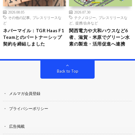
2026.08.05
2026.07.30
その他の記事
,
プレスリリースな
テクノロジー
,
プレスリリースな
ど
ど
,
提携/合弁など
ネバーマイル：TGR Haas F1
関西電力や大和ハウスなど6
Teamとのパートナーシップ
者、滋賀・米原でグリーン水
契約を締結しました
素の製造・活用促進へ連携
Back to Top
メルマガ会員登録
プライバシーポリシー
広告掲載