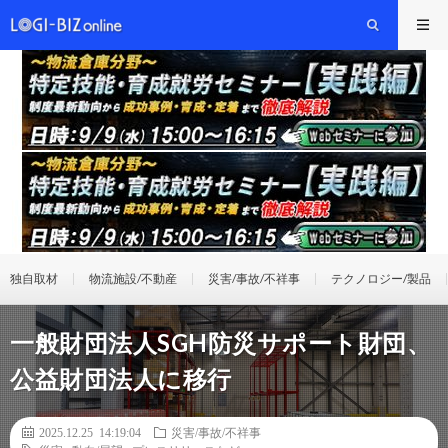
独自取材
物流施設/不動産
災害/事故/不祥事
テクノロジー/製品
一般財団法人SGH防災サポート財団、
公益財団法人に移行
2025.12.25 14:19:04
災害/事故/不祥事