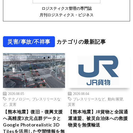
ロジスティクス管理の専門誌
月刊ロジスティクス・ビジネス
災害/事故/不祥事
カテゴリの最新記事
2026.08.05
2026.08.04
テクノロジー
,
プレスリリースな
プレスリリースなど
,
動向/展望
,
ど
,
災害
災害
【熊本地震】復旧・復興支援
【熊本地震】JR貨物と全国通
へ高精度3次元点群データと
運連盟、被災自治体への救援
Google Photorealistic 3D
物資を無償輸送
Tilesを活用した空間情報を無