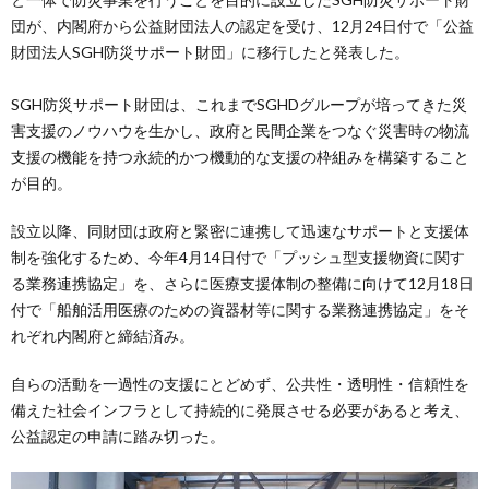
団が、内閣府から公益財団法人の認定を受け、12月24日付で「公益
財団法人SGH防災サポート財団」に移行したと発表した。
SGH防災サポート財団は、これまでSGHDグループが培ってきた災
害支援のノウハウを生かし、政府と民間企業をつなぐ災害時の物流
支援の機能を持つ永続的かつ機動的な支援の枠組みを構築すること
が目的。
設立以降、同財団は政府と緊密に連携して迅速なサポートと支援体
制を強化するため、今年4月14日付で「プッシュ型支援物資に関す
る業務連携協定」を、さらに医療支援体制の整備に向けて12月18日
付で「船舶活用医療のための資器材等に関する業務連携協定」をそ
れぞれ内閣府と締結済み。
自らの活動を一過性の支援にとどめず、公共性・透明性・信頼性を
備えた社会インフラとして持続的に発展させる必要があると考え、
公益認定の申請に踏み切った。