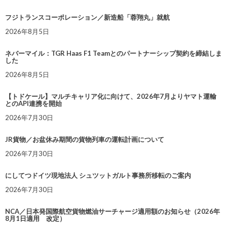
フジトランスコーポレーション／新造船「蓉翔丸」就航
2026年8月5日
ネバーマイル：TGR Haas F1 Teamとのパートナーシップ契約を締結しま
した
2026年8月5日
【トドケール】マルチキャリア化に向けて、2026年7月よりヤマト運輸
とのAPI連携を開始
2026年7月30日
JR貨物／お盆休み期間の貨物列車の運転計画について
2026年7月30日
にしてつドイツ現地法人 シュツットガルト事務所移転のご案内
2026年7月30日
NCA／日本発国際航空貨物燃油サーチャージ適用額のお知らせ（2026年
8月1日適用 改定）