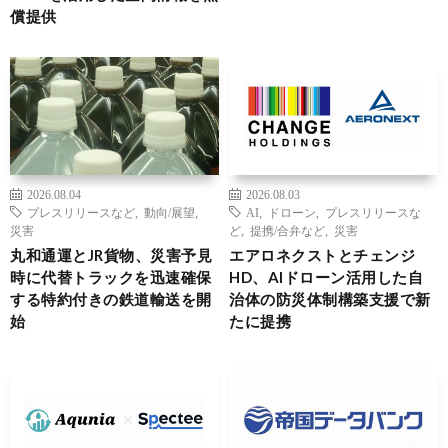
償提供
2026.08.04
2026.08.03
プレスリリースなど
,
動向/展望
,
AI
,
ドローン
,
プレスリリースな
災害
ど
,
提携/合弁など
,
災害
丸和通運とJR貨物、災害予見
エアロネクストとチェンジ
時に代替トラックを迅速確保
HD、AIドローン活用した自
する特約付きの鉄道輸送を開
治体の防災体制構築支援で新
始
たに提携