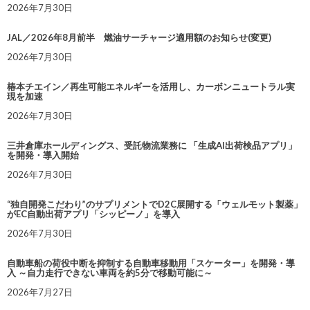
2026年7月30日
JAL／2026年8月前半 燃油サーチャージ適用額のお知らせ(変更)
2026年7月30日
椿本チエイン／再生可能エネルギーを活用し、カーボンニュートラル実
現を加速
2026年7月30日
三井倉庫ホールディングス、受託物流業務に 「生成AI出荷検品アプリ」
を開発・導入開始
2026年7月30日
“独自開発こだわり”のサプリメントでD2C展開する「ウェルモット製薬」
がEC自動出荷アプリ「シッピーノ」を導入
2026年7月30日
自動車船の荷役中断を抑制する自動車移動用「スケーター」を開発・導
入 ～自力走行できない車両を約5分で移動可能に～
2026年7月27日