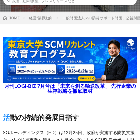
災害
,
動向/展望
,
プレスリリースなど
経営/業界動向
一般財団法人SGH防災サポート財団、公益財
HOME
月刊LOGI-BIZ 7月号は「未来を創る輸送改革」 先行企業の
生存戦略を徹底取材
活動の持続的発展目指す
SGホールディングス（HD）は12月25日、政府が実施する防災支援
と一体で防災事業を行うことを目的に設立したSGH防災サポート財