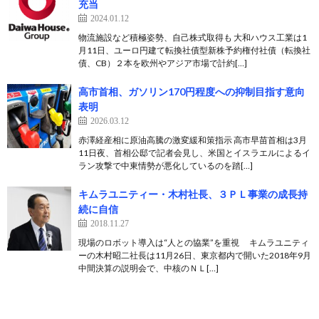
充当
2024.01.12
物流施設など積極姿勢、自己株式取得も 大和ハウス工業は1
月11日、ユーロ円建て転換社債型新株予約権付社債（転換社
債、CB）２本を欧州やアジア市場で計約[…]
高市首相、ガソリン170円程度への抑制目指す意向
表明
2026.03.12
赤澤経産相に原油高騰の激変緩和策指示 高市早苗首相は3月
11日夜、首相公邸で記者会見し、米国とイスラエルによるイ
ラン攻撃で中東情勢が悪化しているのを踏[…]
キムラユニティー・木村社長、３ＰＬ事業の成長持
続に自信
2018.11.27
現場のロボット導入は“人との協業”を重視 キムラユニティ
ーの木村昭二社長は11月26日、東京都内で開いた2018年9月
中間決算の説明会で、中核のＮＬ[…]