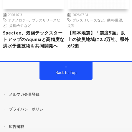
2026.07.31
2026.07.31
テクノロジー
,
プレスリリースな
プレスリリースなど
,
動向/展望
,
ど
,
提携/合弁など
災害
Spectee、気候テックスター
【熊本地震】「震度5強」以
トアップのAquniaと高精度な
上の被災地域に2.2万社、県外
洪水予測技術を共同開発へ
が2割
Back to Top
メルマガ会員登録
プライバシーポリシー
広告掲載