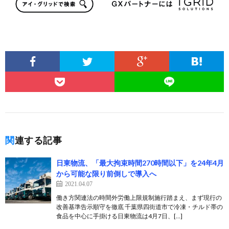
関連する記事
日東物流、「最大拘束時間270時間以下」を24年4月
から可能な限り前倒しで導入へ
2021.04.07
働き方関連法の時間外労働上限規制施行踏まえ、まず現行の
改善基準告示順守を徹底 千葉県四街道市で冷凍・チルド帯の
食品を中心に手掛ける日東物流は4月7日、[…]