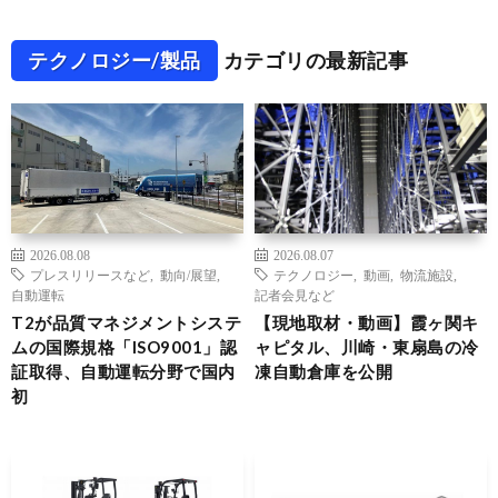
テクノロジー/製品
カテゴリの最新記事
2026.08.08
2026.08.07
プレスリリースなど
,
動向/展望
,
テクノロジー
,
動画
,
物流施設
,
自動運転
記者会見など
T2が品質マネジメントシステ
【現地取材・動画】霞ヶ関キ
ムの国際規格「ISO9001」認
ャピタル、川崎・東扇島の冷
証取得、自動運転分野で国内
凍自動倉庫を公開
初