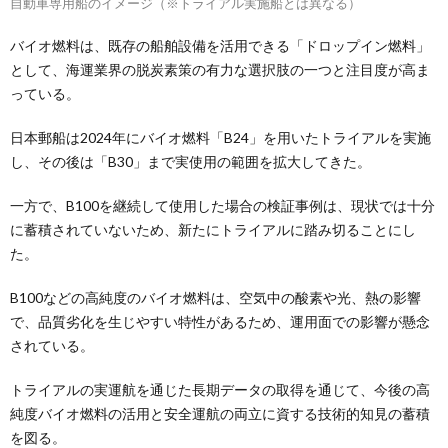
自動車専用船のイメージ（※トライアル実施船とは異なる）
バイオ燃料は、既存の船舶設備を活用できる「ドロップイン燃料」
として、海運業界の脱炭素策の有力な選択肢の一つと注目度が高ま
っている。
日本郵船は2024年にバイオ燃料「B24」を用いたトライアルを実施
し、その後は「B30」まで実使用の範囲を拡大してきた。
一方で、B100を継続して使用した場合の検証事例は、現状では十分
に蓄積されていないため、新たにトライアルに踏み切ることにし
た。
B100などの高純度のバイオ燃料は、空気中の酸素や光、熱の影響
で、品質劣化を生じやすい特性があるため、運用面での影響が懸念
されている。
トライアルの実運航を通じた長期データの取得を通じて、今後の高
純度バイオ燃料の活用と安全運航の両立に資する技術的知見の蓄積
を図る。