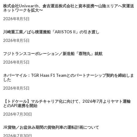
株式会社Univearth、倉吉運送株式会社と資本提携〜山陰エリアへ実運送
ネットワークを拡大〜
2026年8月5日
川崎重工業／ばら積運搬船「ARISTOS II」の引き渡し
2026年8月5日
フジトランスコーポレーション／新造船「蓉翔丸」就航
2026年8月5日
ネバーマイル：TGR Haas F1 Teamとのパートナーシップ契約を締結しま
した
2026年8月5日
【トドケール】マルチキャリア化に向けて、2026年7月よりヤマト運輸
とのAPI連携を開始
2026年7月30日
JR貨物／お盆休み期間の貨物列車の運転計画について
2026年7月30日