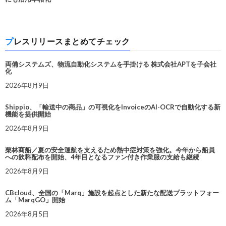
プレスリリースまとめてチェック
両備システムズ、物流自動化システムを手掛ける 株式会社APTを子会社
化
2026年8月9日
Shippio、「輸送中の商品」の可視化をInvoiceのAI-OCRで自動化する新
機能を提供開始
2026年8月9日
栗林商船／夏の安全運航を支えるため熱中症対策を強化。今年から船員
への飲料配布を開始、4年目となるファン付き作業服の支給も継続
2026年8月9日
CBcloud、全国の「Marq」施設を起点とした新たな配送プラットフォー
ム「MarqGO」開始
2026年8月5日