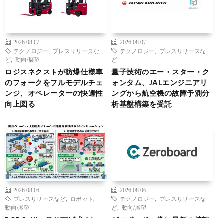
2026.08.07
2026.08.07
テクノロジー
,
プレスリリースな
テクノロジー
,
プレスリリースな
ど
,
動向/展望
ど
ロジスネクストが防爆仕様車
量子技術のエー・スター・ク
のフォークをフルモデルチェ
ォンタム、JALエンジニアリ
ンジ、オペレーターの快適性
ングから航空機の故障予測分
向上図る
析基盤構築を受託
2026.08.06
2026.08.06
プレスリリースなど
,
ロボット
,
テクノロジー
,
プレスリリースな
動向/展望
ど
,
動向/展望