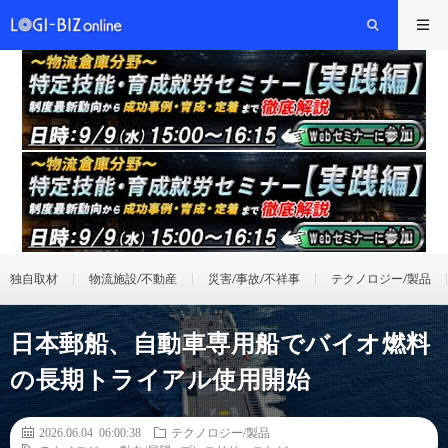
独自取材
物流施設/不動産
災害/事故/不祥事
テクノロジー/製品
日本郵船、自動車専用船でバイオ燃料
の長期トライアル使用開始
2026.06.04 06:00:38
テクノロジー/製品