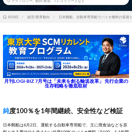
テクノロジー
,
動向/展望
,
プレスリリースなど
経営/業界動向
日本郵船、自動車専用船でバイオ燃料の長期
HOME
月刊LOGI-BIZ 7月号は「未来を創る輸送改革」 先行企業の
生存戦略を徹底取材
純度100％を1年間継続、安全性など検証
日本郵船は6月2日、運航する自動車専用船で、主に廃食油などを原
料とする重油分を含まない純度100%のバイオ燃料「B100」を1年間