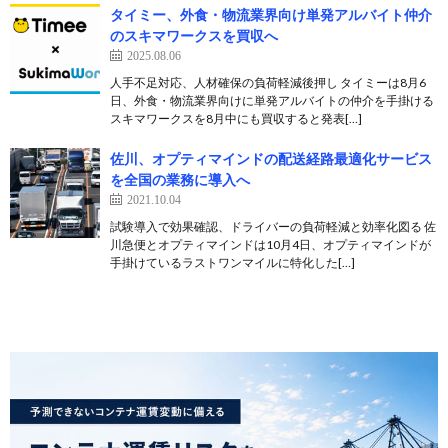
タイミー、外食・物流業界向け単発アルバイト仲介
のスキマワークスを買収へ
2025.08.06
人手不足対応、人材確保の負荷軽減後押し タイミーは8月6
日、外食・物流業界向けに単発アルバイトの仲介を手掛ける
スキマワークスを8月中にも買収すると発表[…]
佐川、オプティマインドの配送経路最適化サービス
を全国の業務に導入へ
2021.10.04
試験導入で効果確認、ドライバーの負荷軽減と効率化図る 佐
川急便とオプティマインドは10月4日、オプティマインドが
手掛けているラストワンマイルに特化した[…]