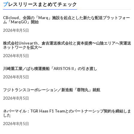
プレスリリースまとめてチェック
CBcloud、全国の「Marq」施設を起点とした新たな配送プラットフォー
ム「MarqGO」開始
2026年8月5日
株式会社Univearth、倉吉運送株式会社と資本提携〜山陰エリアへ実運送
ネットワークを拡大〜
2026年8月5日
川崎重工業／ばら積運搬船「ARISTOS II」の引き渡し
2026年8月5日
フジトランスコーポレーション／新造船「蓉翔丸」就航
2026年8月5日
ネバーマイル：TGR Haas F1 Teamとのパートナーシップ契約を締結しま
した
2026年8月5日