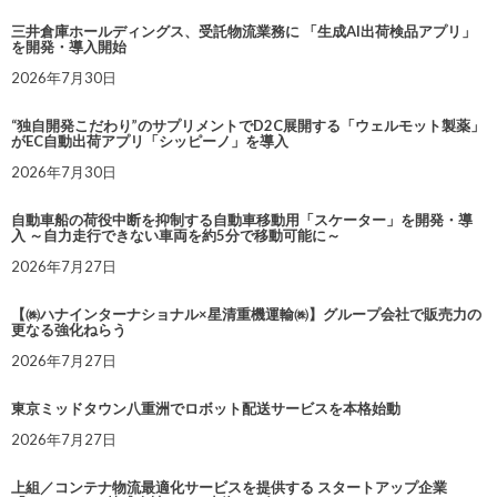
三井倉庫ホールディングス、受託物流業務に 「生成AI出荷検品アプリ」
を開発・導入開始
2026年7月30日
“独自開発こだわり”のサプリメントでD2C展開する「ウェルモット製薬」
がEC自動出荷アプリ「シッピーノ」を導入
2026年7月30日
自動車船の荷役中断を抑制する自動車移動用「スケーター」を開発・導
入 ～自力走行できない車両を約5分で移動可能に～
2026年7月27日
【㈱ハナインターナショナル×星清重機運輸㈱】グループ会社で販売力の
更なる強化ねらう
2026年7月27日
東京ミッドタウン八重洲でロボット配送サービスを本格始動
2026年7月27日
上組／コンテナ物流最適化サービスを提供する スタートアップ企業