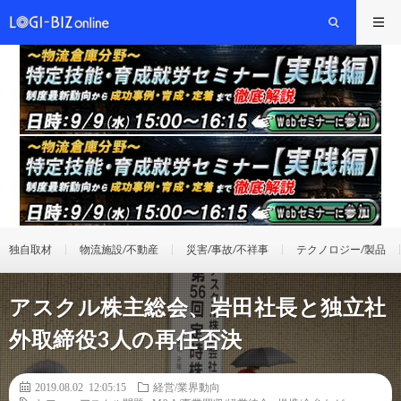
独自取材
物流施設/不動産
災害/事故/不祥事
テクノロジー/製品
アスクル株主総会、岩田社長と独立社
外取締役3人の再任否決
2019.08.02 12:05:15
経営/業界動向