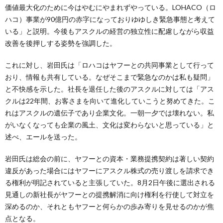
価値最大化のために今はやむにやまれずやっている。LOHACO（ロ
ハコ）事業が90億円の赤字になっておりゆゆしき緊急事態と考えて
いる」と説明。今後もアスクルの経営の独立性に配慮しながら収益
改善を後押しする姿勢を強調した。
これに対し、岩田氏は「ロハコはヤフーとの共同事業として行って
おり、情報も共有している。なぜそこまで緊急なのかは私も疑問」
と不快感を示した。社長を退任した後のアスクルに対しては「アス
クルは22年間、お客さまを向いて進化していこうと努めてきた。こ
れはアスクルの遺伝子であり企業文化。一朝一夕では壊れない。私
がいなくなっても企業の風土、文化は変わらないと思っている」と
述べ、エールを送った。
岩田氏は総会の前に、ヤフーとの資本・業務提携契約は著しい契約
違反があった場合にはヤフーにアスクル株式の売り渡しを請求でき
る権利が明記されていると主張していた。8月2日午後に選出される
見通しの新社長がヤフーとの提携解消に向け権利を行使して対立を
深めるのか、それともヤフーと何らかの歩み寄りを見せるのかが焦
点となる。