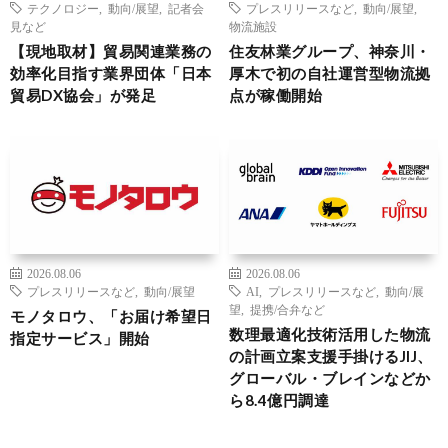
テクノロジー
,
動向/展望
,
記者会
プレスリリースなど
,
動向/展望
,
見など
物流施設
【現地取材】貿易関連業務の
住友林業グループ、神奈川・
効率化目指す業界団体「日本
厚木で初の自社運営型物流拠
貿易DX協会」が発足
点が稼働開始
2026.08.06
2026.08.06
プレスリリースなど
,
動向/展望
AI
,
プレスリリースなど
,
動向/展
望
,
提携/合弁など
モノタロウ、「お届け希望日
数理最適化技術活用した物流
指定サービス」開始
の計画立案支援手掛けるJIJ、
グローバル・ブレインなどか
ら8.4億円調達