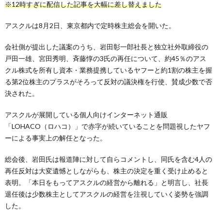
※12時すぎに配信した記事を大幅に差し替えました
アスクルは8月2日、東京都内で定時株主総会を開いた。
会社側が提出した議案のうち、岩田彰一郎社長と独立社外取締役の
戸田一雄、宮田秀明、斉藤惇の3氏の再任について、約45％のアス
クル株式を所有し資本・業務提携しているヤフーと約1割の株主を握
る第2位株主のプラスがそろって反対の議決権を行使、賛成少数で否
決された。
アスクルが展開している個人向けインターネット通販
「LOHACO（ロハコ）」で赤字が続いていることを問題視したヤフ
ーによる事実上の解任となった。
総会後、岩田氏は報道陣に対して自らコメントし、同氏を含む4人の
再任反対は大変遺憾としながらも、株主の決定を重く受け止めると
表明。「本日をもってアスクルの経営から離れる」と明言し、社長
退任後は少数株主としてアスクルの経営を注視していく姿勢を強調
した。