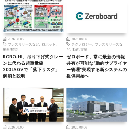
2026.08.06
2026.08.06
プレスリリースなど
,
ロボット
,
テクノロジー
,
プレスリリースな
動向/展望
ど
,
動向/展望
ROBO-HI、吊り下げ式クレー
ゼロボード、常に最新の情報
ンに代わる超重量級
共有が可能な“動的サプライヤ
200tAGVで「落下リスク」
ー管理”実現する新システムの
解消と説明
提供開始へ
2026.08.06
2026.08.06