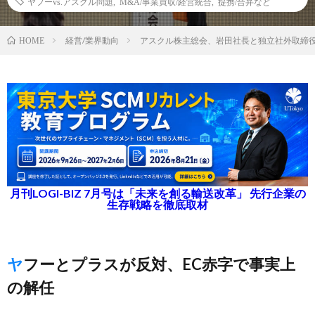
ヤフーvs.アスクル問題
,
M&A/事業買収/経営統合
,
提携/合弁など
経営/業界動向
アスクル株主総会、岩田社長と独立社外取締役
HOME
月刊LOGI-BIZ 7月号は「未来を創る輸送改革」 先行企業の
生存戦略を徹底取材
ヤフーとプラスが反対、EC赤字で事実上
の解任