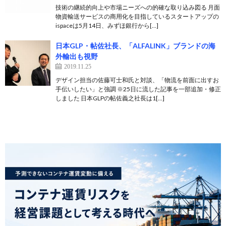
技術の継続的向上や市場ニーズへの的確な取り込み図る 月面
物資輸送サービスの商用化を目指しているスタートアップの
ispaceは5月14日、みずほ銀行から[…]
日本GLP・帖佐社長、「ALFALINK」ブランドの海
外輸出も視野
2019.11.25
デザイン担当の佐藤可士和氏と対談、「物流を前面に出すお
手伝いしたい」と強調 ※25日に流した記事を一部追加・修正
しました 日本GLPの帖佐義之社長は1[…]