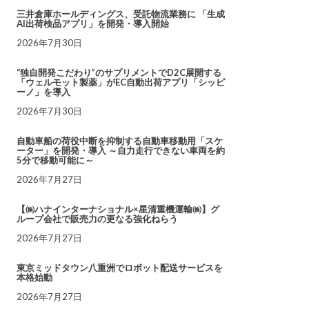
三井倉庫ホールディングス、受託物流業務に 「生成
AI出荷検品アプリ」を開発・導入開始
2026年7月30日
“独自開発こだわり”のサプリメントでD2C展開する
「ウェルモット製薬」がEC自動出荷アプリ「シッピ
ーノ」を導入
2026年7月30日
自動車船の荷役中断を抑制する自動車移動用「スケ
ーター」を開発・導入 ～自力走行できない車両を約
5分で移動可能に～
2026年7月27日
【㈱ハナインターナショナル×星清重機運輸㈱】グ
ループ会社で販売力の更なる強化ねらう
2026年7月27日
東京ミッドタウン八重洲でロボット配送サービスを
本格始動
2026年7月27日