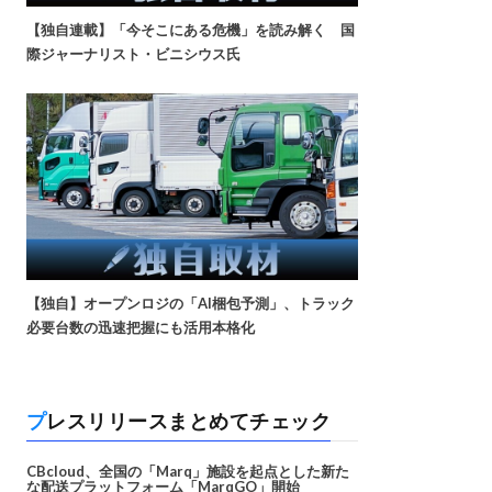
【独自連載】「今そこにある危機」を読み解く 国
際ジャーナリスト・ビニシウス氏
【独自】オープンロジの「AI梱包予測」、トラック
必要台数の迅速把握にも活用本格化
プレスリリースまとめてチェック
CBcloud、全国の「Marq」施設を起点とした新た
な配送プラットフォーム「MarqGO」開始