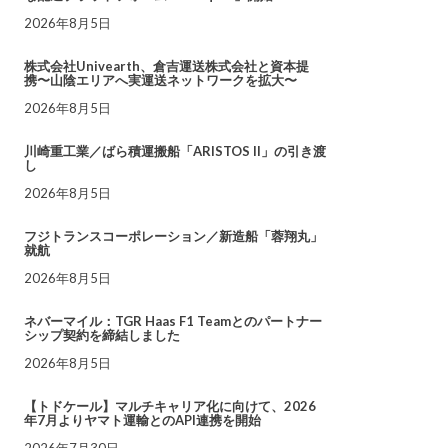
2026年8月5日
株式会社Univearth、倉吉運送株式会社と資本提
携〜山陰エリアへ実運送ネットワークを拡大〜
2026年8月5日
川崎重工業／ばら積運搬船「ARISTOS II」の引き渡
し
2026年8月5日
フジトランスコーポレーション／新造船「蓉翔丸」
就航
2026年8月5日
ネバーマイル：TGR Haas F1 Teamとのパートナー
シップ契約を締結しました
2026年8月5日
【トドケール】マルチキャリア化に向けて、2026
年7月よりヤマト運輸とのAPI連携を開始
2026年7月30日