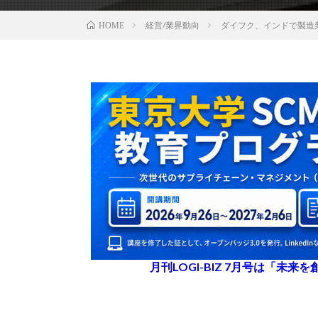
経営/業界動向
ダイフク、インドで製造
HOME
月刊LOGI-BIZ 7月号は「未