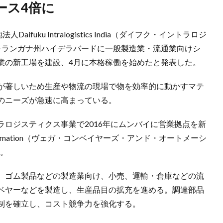
ース4倍に
uku Intralogistics India（ダイフク・イントラロジ
 テランガナ州ハイデラバードに一般製造業・流通業向けシ
業の新工場を建設、4月に本格稼働を始めたと発表した。
が著しいため生産や物流の現場で物を効率的に動かすマテ
のニーズが急速に高まっている。
ロジスティクス事業で2016年にムンバイに営業拠点を新
& Automation（ヴェガ・コンベイヤーズ・アンド・オートメーシ
た。
、ゴム製品などの製造業向け、小売、運輸・倉庫などの流
ベヤーなどを製造し、生産品目の拡充を進める。調達部品
制を確立し、コスト競争力を強化する。