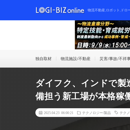
物流不動産,ロボット,ドロ
独自取材
物流施設/不動産
災害/事故/不祥
ダイフク、インドで製
備担う新工場が本格稼
2025.04.23 06:00:21
テクノロジー/製品
テクノ