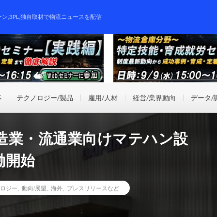
ーン,3PL,独自取材で物流ニュースを配信
事
テクノロジー/製品
雇用/人材
経営/業界動向
データ/
造業・流通業向けマテハン設
働開始
ロジー
,
動向/展望
,
海外
,
プレスリリースなど