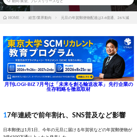
動向/展望
,
プレスリリースなど
経営/業界動向
元旦の年賀郵便物配達は3.6億通、26％減
HOME
月刊LOGI-BIZ 7月号は「未来を創る輸送改革」 先行企業の
生存戦略を徹底取材
17年連続で前年割れ、SNS普及など影響
日本郵便は1月1日、今年の元旦に届ける年賀状などの年賀郵便物が
3億6300万通に上ったと発表した。