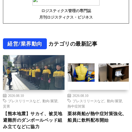
ロジスティクス管理の専門誌
月刊ロジスティクス・ビジネス
経営/業界動向
カテゴリの最新記事
2026.08.10
2026.08.10
プレスリリースなど
,
動向/展望
,
プレスリリースなど
,
動向/展望
,
災害
熱中症対策
【熊本地震】サカイ、被災地
栗林商船が熱中症対策強化、
避難所のダンボールベッド組
船員に飲料配布開始
み立てなどに協力