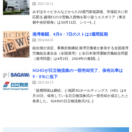
2023.10.11
みずほキャピタルなどから5.22億円新規調達、市場拡大に対
応図る 越境ECの小型輸入貨物を取り扱うエスポリア（東京
都中央区晴海）は10月11日、シリー[…]
港湾春闘、4月6・7日のストは2週間延期
2024.04.03
組合側が決定、事務折衝継続 港湾労働者が参加する全国港湾
労働組合連合会（全国港湾）と全日本港湾運輸労働組合同盟
（港湾同盟）は4月2日、2024年の春闘[…]
SGHDが日立物流株の一部売却完了、保有比率は
9・8％に低下
2021.04.15
「提携関係は継続」と強調 SGホールディングス（HD）は4
月15日、保有している日立物流株式の一部売却が成立したと
発表した。 SGHDの日立物流株式の[…]