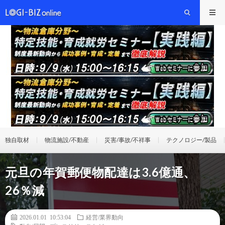
独自取材
物流施設/不動産
災害/事故/不祥事
テクノロジー/製品
元旦の年賀郵便物配達は3.6億通、
26％減
2026.01.01 10:53:04
経営/業界動向