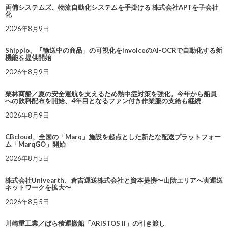
両備システムズ、物流自動化システムを手掛ける 株式会社APTを子会社
化
2026年8月9日
Shippio、「輸送中の商品」の可視化をInvoiceのAI-OCRで自動化する新
機能を提供開始
2026年8月9日
栗林商船／夏の安全運航を支えるため熱中症対策を強化。今年から船員
への飲料配布を開始、4年目となるファン付き作業服の支給も継続
2026年8月9日
CBcloud、全国の「Marq」施設を起点とした新たな配送プラットフォー
ム「MarqGO」開始
2026年8月5日
株式会社Univearth、倉吉運送株式会社と資本提携〜山陰エリアへ実運送
ネットワークを拡大〜
2026年8月5日
川崎重工業／ばら積運搬船「ARISTOS II」の引き渡し