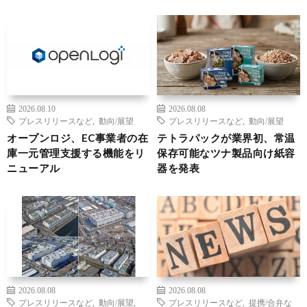
2026.08.10
2026.08.08
プレスリリースなど
,
動向/展望
プレスリリースなど
,
動向/展望
オープンロジ、EC事業者の在
テトラパックが業界初、常温
庫一元管理支援する機能をリ
保存可能なツナ製品向け紙容
ニューアル
器を発表
2026.08.08
2026.08.08
プレスリリースなど
,
動向/展望
,
プレスリリースなど
,
提携/合弁な