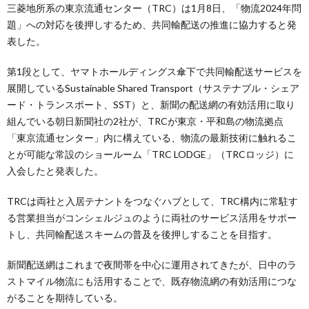
三菱地所系の東京流通センター（TRC）は1月8日、「物流2024年問
題」への対応を後押しするため、共同輸配送の推進に協力すると発
表した。
第1段として、ヤマトホールディングス傘下で共同輸配送サービスを
展開しているSustainable Shared Transport（サステナブル・シェア
ード・トランスポート、SST）と、新聞の配送網の有効活用に取り
組んでいる朝日新聞社の2社が、TRCが東京・平和島の物流拠点
「東京流通センター」内に構えている、物流の最新技術に触れるこ
とが可能な常設のショールーム「TRC LODGE」（TRCロッジ）に
入会したと発表した。
TRCは両社と入居テナントをつなぐハブとして、TRC構内に常駐す
る営業担当がコンシェルジュのように両社のサービス活用をサポー
トし、共同輸配送スキームの普及を後押しすることを目指す。
新聞配送網はこれまで夜間帯を中心に運用されてきたが、日中のラ
ストマイル物流にも活用することで、既存物流網の有効活用につな
がることを期待している。