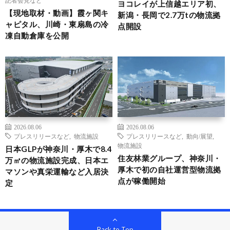
記者会見など
ヨコレイが上信越エリア初、
【現地取材・動画】霞ヶ関キ
新潟・長岡で2.7万tの物流拠
ャピタル、川崎・東扇島の冷
点開設
凍自動倉庫を公開
2026.08.06
2026.08.06
プレスリリースなど
,
物流施設
プレスリリースなど
,
動向/展望
,
物流施設
日本GLPが神奈川・厚木で8.4
住友林業グループ、神奈川・
万㎡の物流施設完成、日本エ
厚木で初の自社運営型物流拠
マソンや真栄運輸など入居決
点が稼働開始
定
Back to Top