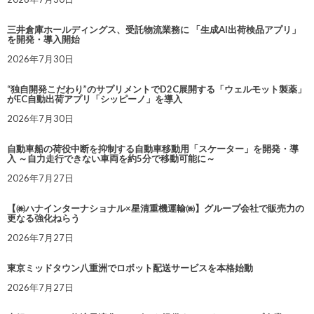
三井倉庫ホールディングス、受託物流業務に 「生成AI出荷検品アプリ」
を開発・導入開始
2026年7月30日
“独自開発こだわり”のサプリメントでD2C展開する「ウェルモット製薬」
がEC自動出荷アプリ「シッピーノ」を導入
2026年7月30日
自動車船の荷役中断を抑制する自動車移動用「スケーター」を開発・導
入 ～自力走行できない車両を約5分で移動可能に～
2026年7月27日
【㈱ハナインターナショナル×星清重機運輸㈱】グループ会社で販売力の
更なる強化ねらう
2026年7月27日
東京ミッドタウン八重洲でロボット配送サービスを本格始動
2026年7月27日