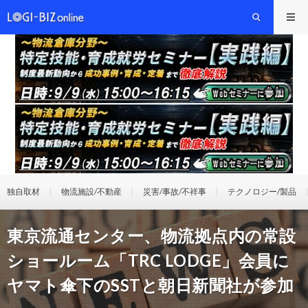
独自取材
物流施設/不動産
災害/事故/不祥事
テクノロジー/製品
東京流通センター、物流拠点内の常設
ショールーム「TRC LODGE」会員に
ヤマト傘下のSSTと朝日新聞社が参加