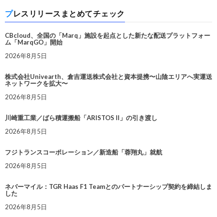
プレスリリースまとめてチェック
CBcloud、全国の「Marq」施設を起点とした新たな配送プラットフォー
ム「MarqGO」開始
2026年8月5日
株式会社Univearth、倉吉運送株式会社と資本提携〜山陰エリアへ実運送
ネットワークを拡大〜
2026年8月5日
川崎重工業／ばら積運搬船「ARISTOS II」の引き渡し
2026年8月5日
フジトランスコーポレーション／新造船「蓉翔丸」就航
2026年8月5日
ネバーマイル：TGR Haas F1 Teamとのパートナーシップ契約を締結しま
した
2026年8月5日