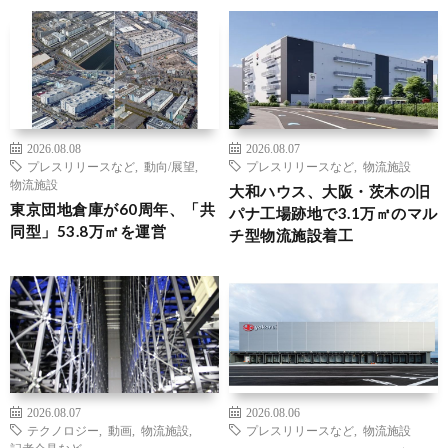
2026.08.08
2026.08.07
プレスリリースなど
,
動向/展望
,
プレスリリースなど
,
物流施設
物流施設
大和ハウス、大阪・茨木の旧
東京団地倉庫が60周年、「共
パナ工場跡地で3.1万㎡のマル
同型」53.8万㎡を運営
チ型物流施設着工
2026.08.07
2026.08.06
テクノロジー
,
動画
,
物流施設
,
プレスリリースなど
,
物流施設