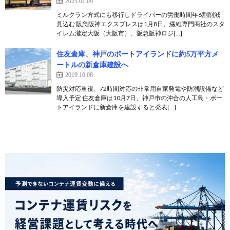
2025.01.09
ミルクラン方式にも移行しドライバーの労働時間年6割削減
見込む 阪急阪神エクスプレスは1月8日、繊維専門商社のスタ
イレム瀧定大阪（大阪市）、阪急阪神ロジ[…]
住友倉庫、神戸のポートアイランドに約5万平方メ
ートルの新倉庫建設へ
2019.10.08
防災対応重視、72時間対応の非常用自家発電や防潮設備など
導入予定 住友倉庫は10月7日、神戸市の沖合の人工島・ポー
トアイランドに新倉庫を建設すると発表[…]