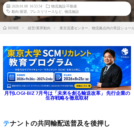
2026.01.08 16:53:54
物流施設/不動産
動向/展望
,
プレスリリースなど
,
物流施設
経営/業界動向
東京流通センター、物流拠点内の常設ショールー
HOME
月刊LOGI-BIZ 7月号は「未来を創る輸送改革」 先行企業の
生存戦略を徹底取材
テナントの共同輸配送普及を後押し