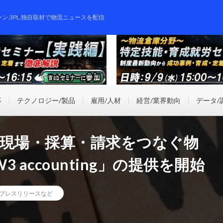
ーン,3PL,独自取材で物流ニュースを配信
事
テクノロジー/製品
雇用/人材
経営/業界動向
データ/
、現場・採算・請求をつなぐ物
accounting」の提供を開始
プレスリリースなど