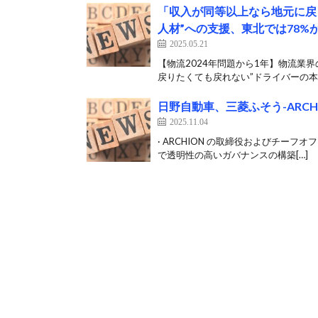
「収入が同等以上なら地元に戻
人材”への支援、東北では78
2025.05.21
【物流2024年問題から1年】物流業
戻りたくても戻れない”ドライバーの本音
日野自動車、三菱ふそう-ARC
2025.11.04
· ARCHION の取締役およびチーフオ
で透明性の高いガバナンスの構築[…]