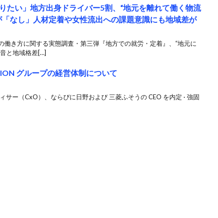
りたい」地方出身ドライバー5割、“地元を離れて働く物流
%が「なし」人材定着や女性流出への課題意識にも地域差が
界の働き方に関する実態調査・第三弾『地方での就労・定着』、“地元に
と地域格差[…]
HION グループの経営体制について
フィサー（CxO）、ならびに日野および 三菱ふそうの CEO を内定 · 強固