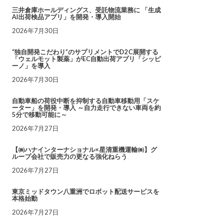
三井倉庫ホールディングス、受託物流業務に 「生成
AI出荷検品アプリ」を開発・導入開始
2026年7月30日
“独自開発こだわり”のサプリメントでD2C展開する
「ウェルモット製薬」がEC自動出荷アプリ「シッピ
ーノ」を導入
2026年7月30日
自動車船の荷役中断を抑制する自動車移動用「スケ
ーター」を開発・導入 ～自力走行できない車両を約
5分で移動可能に～
2026年7月27日
【㈱ハナインターナショナル×星清重機運輸㈱】グ
ループ会社で販売力の更なる強化ねらう
2026年7月27日
東京ミッドタウン八重洲でロボット配送サービスを
本格始動
2026年7月27日