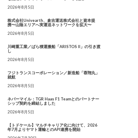
2026年8月5日
株式会社Univearth、倉吉運送株式会社と資本提
携〜山陰エリアへ実運送ネットワークを拡大〜
2026年8月5日
川崎重工業／ばら積運搬船「ARISTOS II」の引き渡
し
2026年8月5日
フジトランスコーポレーション／新造船「蓉翔丸」
就航
2026年8月5日
ネバーマイル：TGR Haas F1 Teamとのパートナー
シップ契約を締結しました
2026年8月5日
【トドケール】マルチキャリア化に向けて、2026
年7月よりヤマト運輸とのAPI連携を開始
2026年7月30日