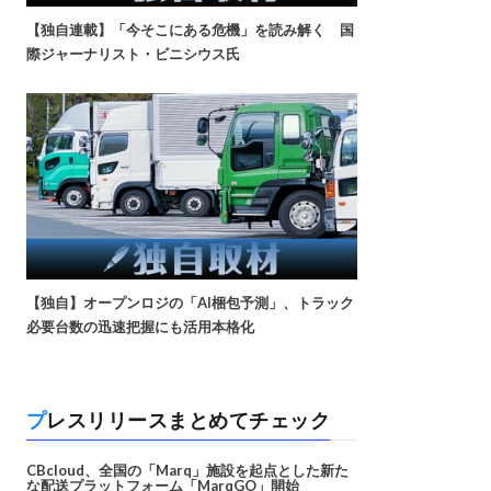
【独自連載】「今そこにある危機」を読み解く 国
際ジャーナリスト・ビニシウス氏
【独自】オープンロジの「AI梱包予測」、トラック
必要台数の迅速把握にも活用本格化
プレスリリースまとめてチェック
CBcloud、全国の「Marq」施設を起点とした新た
な配送プラットフォーム「MarqGO」開始