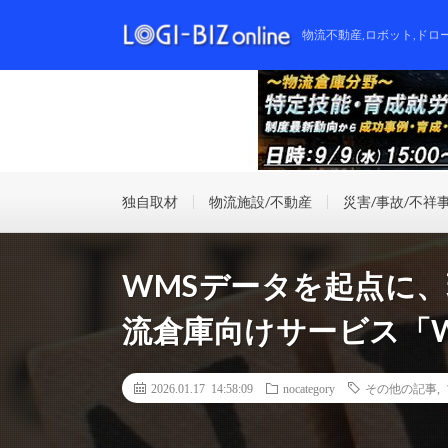
物流不動産,ロボット,ドロ
独自取材
物流施設/不動産
災害/事故/不祥
WMSデータを起点に
流倉庫向けサービス「W3 
2026.01.17 14:58:09
nocategory
その他の記事
,