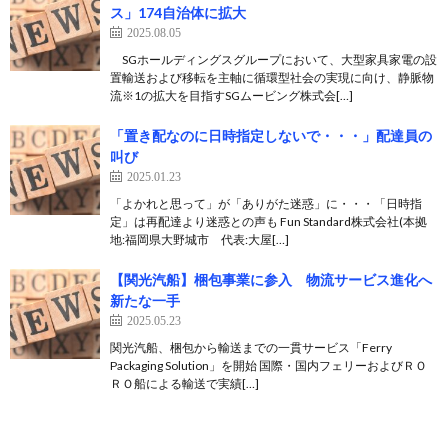
ス」174自治体に拡大
2025.08.05
SGホールディングスグループにおいて、大型家具家電の設
置輸送および移転を主軸に循環型社会の実現に向け、静脈物
流※1の拡大を目指すSGムービング株式会[…]
「置き配なのに日時指定しないで・・・」配達員の
叫び
2025.01.23
「よかれと思って」が「ありがた迷惑」に・・・「日時指
定」は再配達より迷惑との声も Fun Standard株式会社(本拠
地:福岡県大野城市 代表:大屋[…]
【関光汽船】梱包事業に参入 物流サービス進化へ
新たな一手
2025.05.23
関光汽船、梱包から輸送までの一貫サービス「Ferry
Packaging Solution」を開始 国際・国内フェリーおよびＲＯ
ＲＯ船による輸送で実績[…]