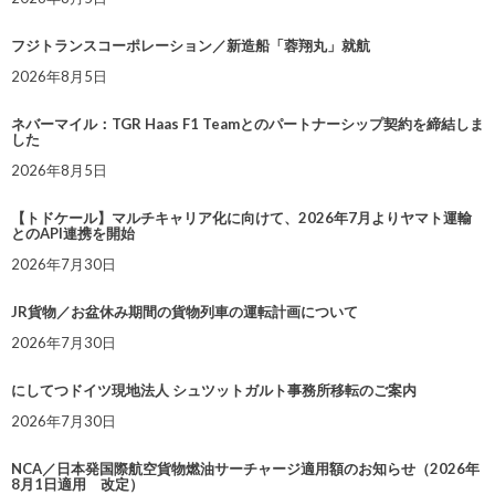
フジトランスコーポレーション／新造船「蓉翔丸」就航
2026年8月5日
ネバーマイル：TGR Haas F1 Teamとのパートナーシップ契約を締結しま
した
2026年8月5日
【トドケール】マルチキャリア化に向けて、2026年7月よりヤマト運輸
とのAPI連携を開始
2026年7月30日
JR貨物／お盆休み期間の貨物列車の運転計画について
2026年7月30日
にしてつドイツ現地法人 シュツットガルト事務所移転のご案内
2026年7月30日
NCA／日本発国際航空貨物燃油サーチャージ適用額のお知らせ（2026年
8月1日適用 改定）