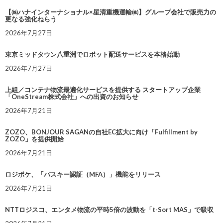
【㈱ハナインターナショナル×星清重機運輸㈱】グループ会社で販売力の
更なる強化ねらう
2026年7月27日
東京ミッドタウン八重洲でロボット配送サービスを本格始動
2026年7月27日
上組／コンテナ物流最適化サービスを提供する スタートアップ企業
「OneStream株式会社」への出資のお知らせ
2026年7月21日
ZOZO、BONJOUR SAGANの自社EC拡大に向け「Fulfillment by
ZOZO」を提供開始
2026年7月21日
ロジポケ、「パスキー認証（MFA）」機能をリリース
2026年7月21日
NTTロジスコ、エンタメ物流の平時5倍の波動を「t-Sort MAS」で吸収