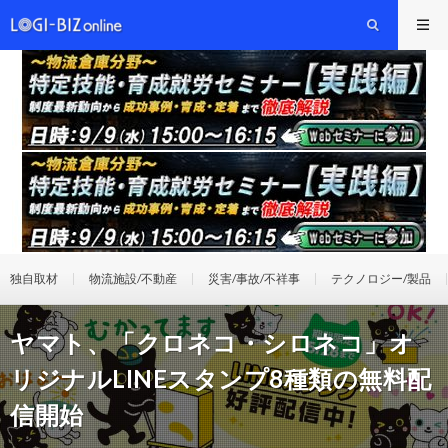
独自取材
物流施設/不動産
災害/事故/不祥事
テクノロジー/製品
ヤマト、「クロネコ・シロネコ」オ
リジナルLINEスタンプ8種類の無料配
信開始