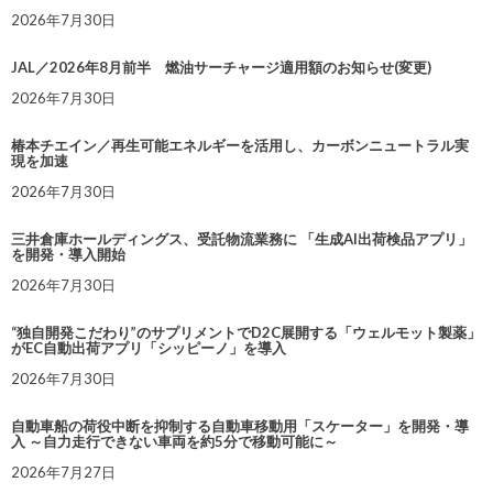
2026年7月30日
JAL／2026年8月前半 燃油サーチャージ適用額のお知らせ(変更)
2026年7月30日
椿本チエイン／再生可能エネルギーを活用し、カーボンニュートラル実
現を加速
2026年7月30日
三井倉庫ホールディングス、受託物流業務に 「生成AI出荷検品アプリ」
を開発・導入開始
2026年7月30日
“独自開発こだわり”のサプリメントでD2C展開する「ウェルモット製薬」
がEC自動出荷アプリ「シッピーノ」を導入
2026年7月30日
自動車船の荷役中断を抑制する自動車移動用「スケーター」を開発・導
入 ～自力走行できない車両を約5分で移動可能に～
2026年7月27日