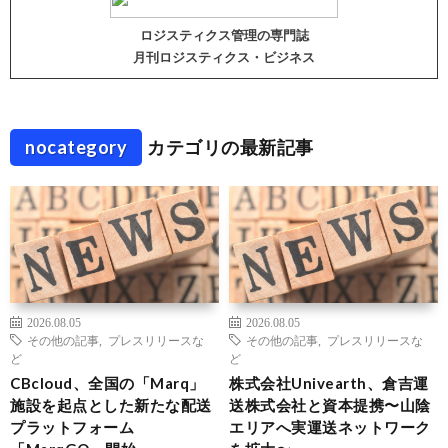
ロジスティクス管理の専門誌
月刊ロジスティクス・ビジネス
nocategory
カテゴリの最新記事
2026.08.05
2026.08.05
その他の記事
,
プレスリリースな
その他の記事
,
プレスリリースな
ど
ど
CBcloud、全国の「Marq」
株式会社Univearth、倉吉運
施設を起点とした新たな配送
送株式会社と資本提携〜山陰
プラットフォーム
エリアへ実運送ネットワーク