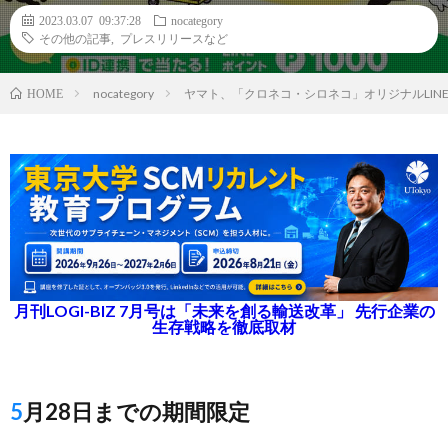
2023.03.07 09:37:28
nocategory
その他の記事
,
プレスリリースなど
nocategory
ヤマト、「クロネコ・シロネコ」オリジナルLIN
HOME
月刊LOGI-BIZ 7月号は「未来を創る輸送改革」 先行企業の
生存戦略を徹底取材
5月28日までの期間限定