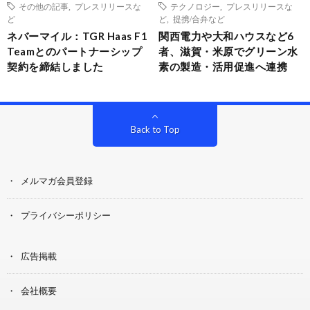
その他の記事
,
プレスリリースな
テクノロジー
,
プレスリリースな
ど
ど
,
提携/合弁など
ネバーマイル：TGR Haas F1
関西電力や大和ハウスなど6
Teamとのパートナーシップ
者、滋賀・米原でグリーン水
契約を締結しました
素の製造・活用促進へ連携
Back to Top
メルマガ会員登録
プライバシーポリシー
広告掲載
会社概要