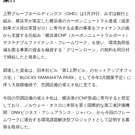
上野グループホールディングス（GHD）は1月29日、みずほ銀行と
組み、横浜市が策定した横浜港のカーボンニュートラル達成（温室
効果ガス排出実質ゼロ）に寄与する企業の事業をファイナンスの面
から支援する仕組み「横浜港CNP（カーボンニュートラルポート）
サステナブルファイナンス・フレームワーク」を使い、環境負荷低
減を図る事業の資金を融資する「グリーンローン」の契約を同日付
で締結したと発表した。
調達した資金は、旧本社ビル「第1上野ビル」のセットアップオフィ
ス化（「BLOCKS YAMASHITA PARK」として今年2月開業予定）に
伴う大規模修繕で、空調設備の省エネ化に充てる。
今回の空調設備の省エネ化は、横浜港のCNP形成に寄与すると想定
しており、ノルウェー・オスロに本部を置く国際的な第三者評価機
関「DNVビジネス・アシュアランス・ジャパン」から今回のフレー
ムワークに適合する環境課題解決型プロジェクトとして証明する書
簡を取得した。