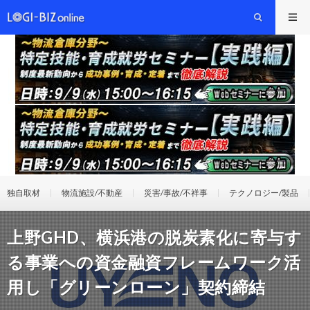
独自取材
物流施設/不動産
災害/事故/不祥事
テクノロジー/製品
上野GHD、横浜港の脱炭素化に寄与す
る事業への資金融資フレームワーク活
用し「グリーンローン」契約締結