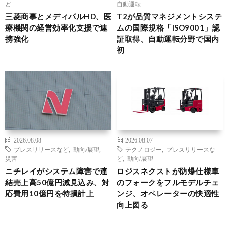
ど
自動運転
三菱商事とメディパルHD、医
T2が品質マネジメントシステ
療機関の経営効率化支援で連
ムの国際規格「ISO9001」認
携強化
証取得、自動運転分野で国内
初
2026.08.08
2026.08.07
プレスリリースなど
,
動向/展望
,
テクノロジー
,
プレスリリースな
災害
ど
,
動向/展望
ニチレイがシステム障害で連
ロジスネクストが防爆仕様車
結売上高50億円減見込み、対
のフォークをフルモデルチェ
応費用10億円を特損計上
ンジ、オペレーターの快適性
向上図る