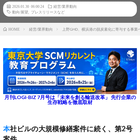
2026.01.30 06:00:24
経営/業界動向
動向/展望
,
プレスリリースなど
経営/業界動向
上野GHD、横浜港の脱炭素化に寄与する事業
HOME
月刊LOGI-BIZ 7月号は「未来を創る輸送改革」 先行企業の
生存戦略を徹底取材
本社ビルの大規模修繕案件に続く、第2号
案件