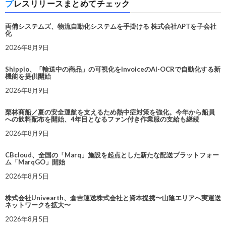
プレスリリースまとめてチェック
両備システムズ、物流自動化システムを手掛ける 株式会社APTを子会社
化
2026年8月9日
Shippio、「輸送中の商品」の可視化をInvoiceのAI-OCRで自動化する新
機能を提供開始
2026年8月9日
栗林商船／夏の安全運航を支えるため熱中症対策を強化。今年から船員
への飲料配布を開始、4年目となるファン付き作業服の支給も継続
2026年8月9日
CBcloud、全国の「Marq」施設を起点とした新たな配送プラットフォー
ム「MarqGO」開始
2026年8月5日
株式会社Univearth、倉吉運送株式会社と資本提携〜山陰エリアへ実運送
ネットワークを拡大〜
2026年8月5日