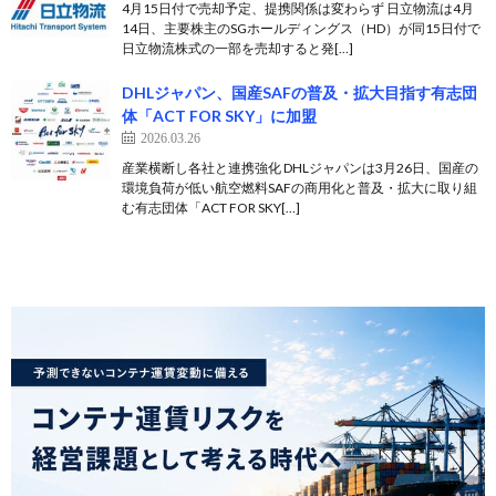
4月15日付で売却予定、提携関係は変わらず 日立物流は4月
14日、主要株主のSGホールディングス（HD）が同15日付で
日立物流株式の一部を売却すると発[…]
DHLジャパン、国産SAFの普及・拡大目指す有志団
体「ACT FOR SKY」に加盟
2026.03.26
産業横断し各社と連携強化 DHLジャパンは3月26日、国産の
環境負荷が低い航空燃料SAFの商用化と普及・拡大に取り組
む有志団体「ACT FOR SKY[…]