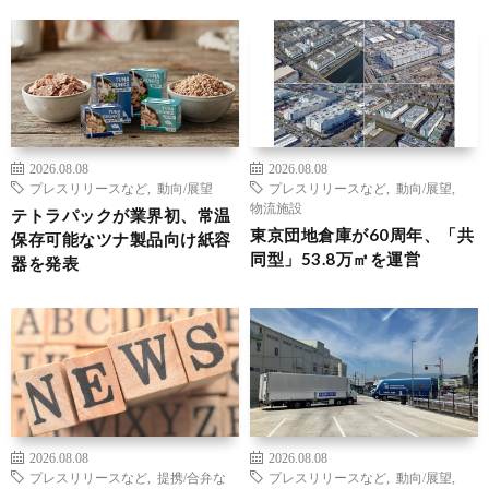
2026.08.08
2026.08.08
プレスリリースなど
,
動向/展望
プレスリリースなど
,
動向/展望
,
物流施設
テトラパックが業界初、常温
東京団地倉庫が60周年、「共
保存可能なツナ製品向け紙容
同型」53.8万㎡を運営
器を発表
2026.08.08
2026.08.08
プレスリリースなど
,
提携/合弁な
プレスリリースなど
,
動向/展望
,