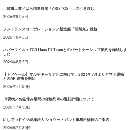
川崎重工業／ばら積運搬船「ARISTOS II」の引き渡し
2026年8月5日
フジトランスコーポレーション／新造船「蓉翔丸」就航
2026年8月5日
ネバーマイル：TGR Haas F1 Teamとのパートナーシップ契約を締結しま
した
2026年8月5日
【トドケール】マルチキャリア化に向けて、2026年7月よりヤマト運輸
とのAPI連携を開始
2026年7月30日
JR貨物／お盆休み期間の貨物列車の運転計画について
2026年7月30日
にしてつドイツ現地法人 シュツットガルト事務所移転のご案内
2026年7月30日