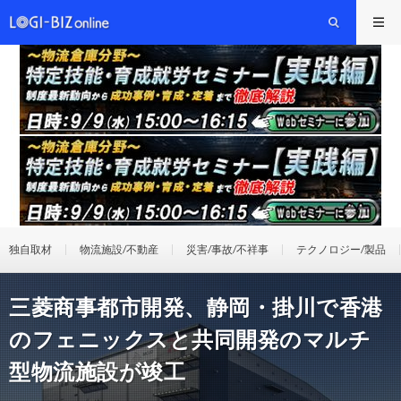
独自取材
物流施設/不動産
災害/事故/不祥事
テクノロジー/製品
三菱商事都市開発、静岡・掛川で香港
のフェニックスと共同開発のマルチ
型物流施設が竣工