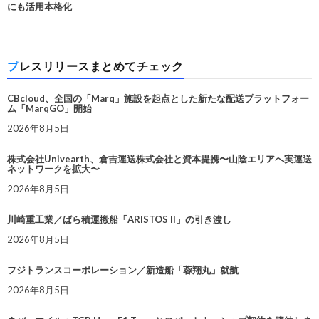
にも活用本格化
プレスリリースまとめてチェック
CBcloud、全国の「Marq」施設を起点とした新たな配送プラットフォー
ム「MarqGO」開始
2026年8月5日
株式会社Univearth、倉吉運送株式会社と資本提携〜山陰エリアへ実運送
ネットワークを拡大〜
2026年8月5日
川崎重工業／ばら積運搬船「ARISTOS II」の引き渡し
2026年8月5日
フジトランスコーポレーション／新造船「蓉翔丸」就航
2026年8月5日