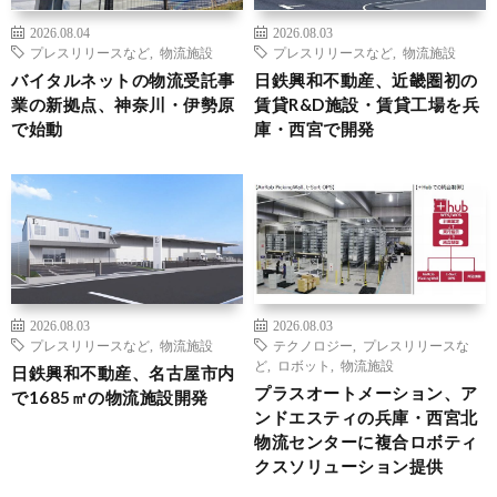
2026.08.04
2026.08.03
プレスリリースなど
,
物流施設
プレスリリースなど
,
物流施設
バイタルネットの物流受託事
日鉄興和不動産、近畿圏初の
業の新拠点、神奈川・伊勢原
賃貸R&D施設・賃貸工場を兵
で始動
庫・西宮で開発
2026.08.03
2026.08.03
プレスリリースなど
,
物流施設
テクノロジー
,
プレスリリースな
ど
,
ロボット
,
物流施設
日鉄興和不動産、名古屋市内
プラスオートメーション、ア
で1685㎡の物流施設開発
ンドエスティの兵庫・西宮北
物流センターに複合ロボティ
クスソリューション提供