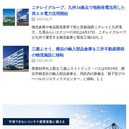
ニチレイグループ、九州16拠点で地熱発電活用した
再エネ電力活用開始
2026.04.27
物流倉庫や食品製造業界で初と意義強調 ニチレイと九州電
力、九電みらいエナジーの3社は4月27日、ニチレイグループ
が九州で運営する物流倉庫と製造工場の計[…]
三菱ふそう、横浜の輸入部品倉庫を三井不動産開発
の物流施設に移転
2025.09.29
業務効率向上図る 三菱ふそうトラック・バスは9月29日、横
浜市鶴見区の輸入部品倉庫を、同区内の新拠点「新子安グロ
ーバルロジスティクスセンター」に移転、[…]