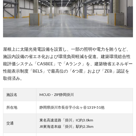
屋根上に太陽光発電設備を設置し、一部の照明や電力を賄うなど、
施設内設備の省エネ化および環境負荷軽減を促進。建築環境総合性
能評価システム「CASBEE」で「Aランク」を、建築物省エネルギー
性能表示制度「BELS」で最高位の「6つ星」および「ZEB」認証を
取得済み。
施設名
MCUD・ZIP静岡掛川
所在地
静岡県掛川市長谷字小出ヶ谷1319-51他
東名高速道路「掛川」IC約3.0km
交通
JR東海道本線「掛川」駅約2.3km