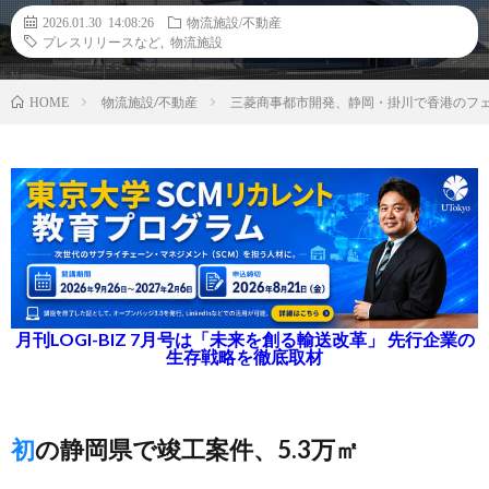
2026.01.30 14:08:26
物流施設/不動産
プレスリリースなど
,
物流施設
物流施設/不動産
三菱商事都市開発、静岡・掛川で香港のフ
HOME
月刊LOGI-BIZ 7月号は「未来を創る輸送改革」 先行企業の
生存戦略を徹底取材
初の静岡県で竣工案件、5.3万㎡