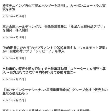
椿本チエイン／再生可能エネルギーを活用し、カーボンニュートラル実
現を加速
2026年7月30日
三井倉庫ホールディングス、受託物流業務に 「生成AI出荷検品アプリ」
を開発・導入開始
2026年7月30日
“独自開発こだわり”のサプリメントでD2C展開する「ウェルモット製薬」
がEC自動出荷アプリ「シッピーノ」を導入
2026年7月30日
自動車船の荷役中断を抑制する自動車移動用「スケーター」を開発・導
入 ～自力走行できない車両を約5分で移動可能に～
2026年7月27日
【㈱ハナインターナショナル×星清重機運輸㈱】グループ会社で販売力の
更なる強化ねらう
2026年7月27日
東京ミッドタウン八重洲でロボット配送サービスを本格始動