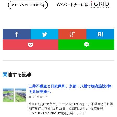
関連する記事
三井不動産と日鉄興和、京都・八幡で物流施設2棟
を共同開発へ
2026.03.16
東京に続き2カ所目、トータル24万㎡超 三井不動産と日鉄興
和不動産の両社は3月16日、京都府八幡市で物流施設
「MFLP・LOGIFRONT京都八幡Ⅰ」[…]