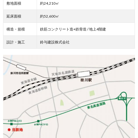
敷地面積
約24,210㎡
延床面積
約52,600㎡
構造・規模
鉄筋コンクリート造+鉄骨造 / 地上4階建
設計・施工
鈴与建設株式会社