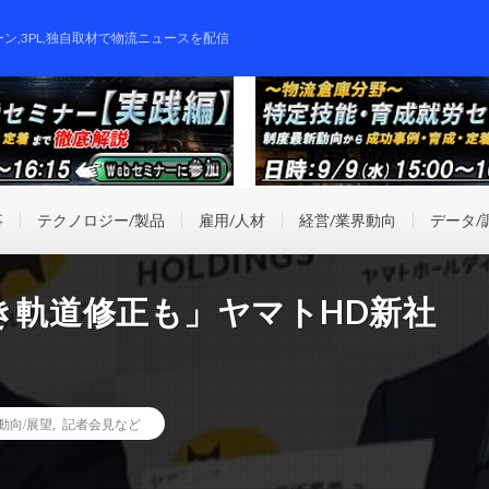
ーン,3PL,独自取材で物流ニュースを配信
事
テクノロジー/製品
雇用/人材
経営/業界動向
データ/
き軌道修正も」ヤマトHD新社
動向/展望
,
記者会見など