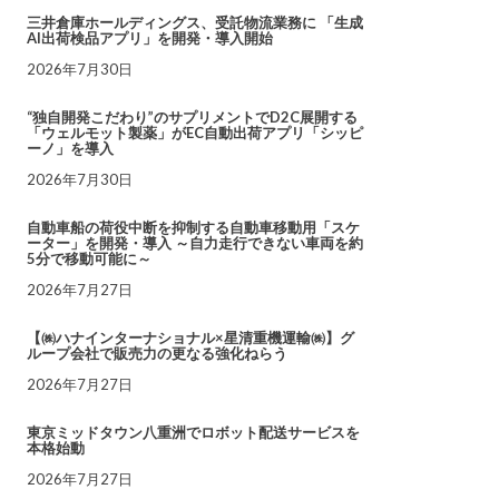
三井倉庫ホールディングス、受託物流業務に 「生成
AI出荷検品アプリ」を開発・導入開始
2026年7月30日
“独自開発こだわり”のサプリメントでD2C展開する
「ウェルモット製薬」がEC自動出荷アプリ「シッピ
ーノ」を導入
2026年7月30日
自動車船の荷役中断を抑制する自動車移動用「スケ
ーター」を開発・導入 ～自力走行できない車両を約
5分で移動可能に～
2026年7月27日
【㈱ハナインターナショナル×星清重機運輸㈱】グ
ループ会社で販売力の更なる強化ねらう
2026年7月27日
東京ミッドタウン八重洲でロボット配送サービスを
本格始動
2026年7月27日