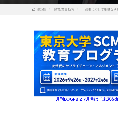
経営/業界動向
「必要に応じて聖域なき
HOME
月刊LOGI-BIZ 7月号は「未