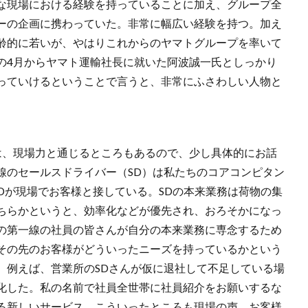
な現場における経験を持っていることに加え、グループ全
ーの企画に携わっていた。非常に幅広い経験を持つ。加え
齢的に若いが、やはりこれからのヤマトグループを率いて
の4月からヤマト運輸社長に就いた阿波誠一氏としっかり
っていけるということで言うと、非常にふさわしい人物と
は、現場力と通じるところもあるので、少し具体的にお話
線のセールスドライバー（SD）は私たちのコアコンピタン
Dが現場でお客様と接している。SDの本来業務は荷物の集
ちらかというと、効率化などが優先され、おろそかになっ
の第一線の社員の皆さんが自分の本来業務に専念するため
その先のお客様がどういったニーズを持っているかという
。例えば、営業所のSDさんが仮に退社して不足している場
化した。私の名前で社員全世帯に社員紹介をお願いするな
る新しいサービス、こういったところも現場の声、お客様