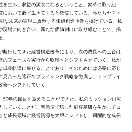
性を生み、収益の源泉になるということ。変革に取り組
営において必ず生きてくると確信している。私たちヤマト
可能な未来の実現に貢献する価値創造企業を掲げている。私
や現場に向き合い、新たな価値創出に取り組むことで、掲
る。
が断行してきた経営構造改革により、次の成長への土台は
営のフェーズを実行から収穫へとシフトさせていく。私が
な成長軌道に乗せることであり、そのためには必要に応じ
に見合った適正なプライシング戦略を徹底し、トップライ
改善へシフトしていく。
、50年の節目を迎えることができた。私のミッションは宅
力していくことだ。宅急便で培った顧客基盤を生かしてコ
など成長領域に経営資源を大胆にシフトし、飛躍的な成長