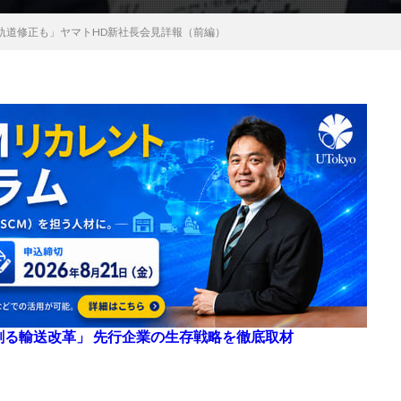
軌道修正も」ヤマトHD新社長会見詳報（前編）
来を創る輸送改革」 先行企業の生存戦略を徹底取材