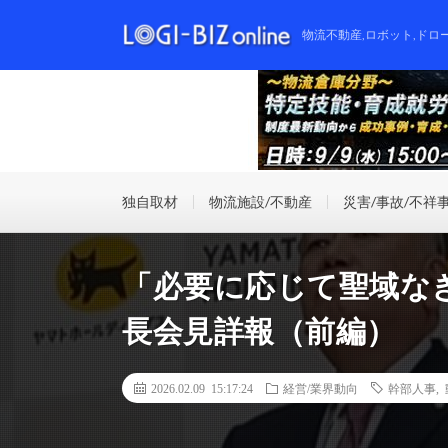
物流不動産,ロボット,ドロ
独自取材
物流施設/不動産
災害/事故/不祥
「必要に応じて聖域な
長会見詳報（前編）
2026.02.09 15:17:24
経営/業界動向
幹部人事
,