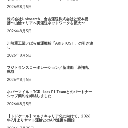
2026年8月5日
株式会社Univearth、倉吉運送株式会社と資本提
携〜山陰エリアへ実運送ネットワークを拡大〜
2026年8月5日
川崎重工業／ばら積運搬船「ARISTOS II」の引き渡
し
2026年8月5日
フジトランスコーポレーション／新造船「蓉翔丸」
就航
2026年8月5日
ネバーマイル：TGR Haas F1 Teamとのパートナー
シップ契約を締結しました
2026年8月5日
【トドケール】マルチキャリア化に向けて、2026
年7月よりヤマト運輸とのAPI連携を開始
2026年7月30日