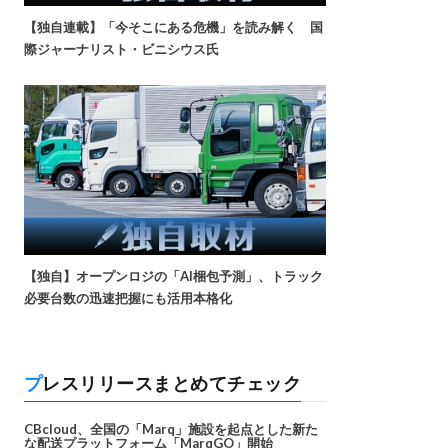
【独自連載】「今そこにある危機」を読み解く 国
際ジャーナリスト・ビニシウス氏
【独自】オープンロジの「AI梱包予測」、トラック
必要台数の迅速把握にも活用本格化
プレスリリースまとめてチェック
CBcloud、全国の「Marq」施設を起点とした新た
な配送プラットフォーム「MarqGO」開始