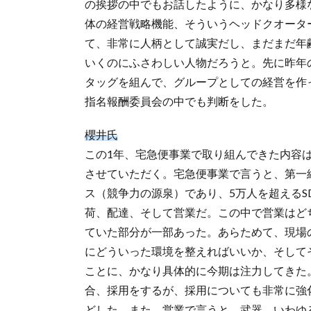
の挨拶の中でもお話したように、かなり多様
体の経営戦略機能、そういうヘッドクオータ
て、非常に人柄として誠実だし、まだまだ年
いくのにふさわしい人物だろうと。先に昨年
タッグを組んで、グループとしての経営を作
指名報酬委員会の中でも判断をした。
櫻井氏
この1年、宅急便事業で取り組んできた内容
させていただく。宅急便事業で言うと、第一
ス（競争力の源泉）であり、5万人を超えるS
荷、配達、そして営業だ。この中で営業はど
ていた部分が一部あった。あらためて、現場
にどういった環境を整えればいいか、そして
ことに、かなり具体的に今期は注力してきた
合、採用をするが、採用についても非常に強
どした。また、営業で言うと、武器、いわゆ