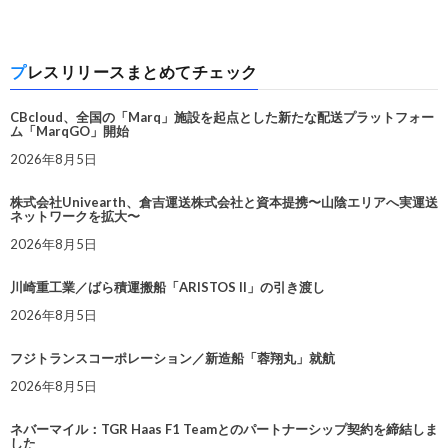
プレスリリースまとめてチェック
CBcloud、全国の「Marq」施設を起点とした新たな配送プラットフォー
ム「MarqGO」開始
2026年8月5日
株式会社Univearth、倉吉運送株式会社と資本提携〜山陰エリアへ実運送
ネットワークを拡大〜
2026年8月5日
川崎重工業／ばら積運搬船「ARISTOS II」の引き渡し
2026年8月5日
フジトランスコーポレーション／新造船「蓉翔丸」就航
2026年8月5日
ネバーマイル：TGR Haas F1 Teamとのパートナーシップ契約を締結しま
した