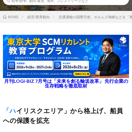
戦争/紛争
,
動向/展望
,
海外
,
プレスリリースなど
経営/業界動向
交通運輸の国際労使、ホルムズ海峡などを「
HOME
月刊LOGI-BIZ 7月号は「未来を創る輸送改革」 先行企業の
生存戦略を徹底取材
「ハイリスクエリア」から格上げ、船員
への保護を拡充