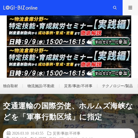
独自取材
物流施設/不動産
災害/事故/不祥事
テクノロジー/製品
交通運輸の国際労使、ホルムズ海峡な
どを「軍事行動区域」に指定
2026.03.10 10:43:55
災害/事故/不祥事