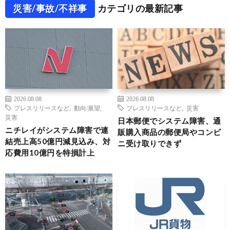
災害/事故/不祥事
カテゴリの最新記事
2026.08.08
2026.08.08
プレスリリースなど
,
動向/展望
,
プレスリリースなど
,
災害
災害
日本郵便でシステム障害、通
ニチレイがシステム障害で連
販購入商品の郵便局やコンビ
結売上高50億円減見込み、対
ニ受け取りできず
応費用10億円を特損計上