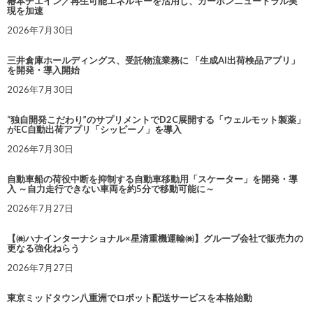
椿本チエイン／再生可能エネルギーを活用し、カーボンニュートラル実
現を加速
2026年7月30日
三井倉庫ホールディングス、受託物流業務に 「生成AI出荷検品アプリ」
を開発・導入開始
2026年7月30日
“独自開発こだわり”のサプリメントでD2C展開する「ウェルモット製薬」
がEC自動出荷アプリ「シッピーノ」を導入
2026年7月30日
自動車船の荷役中断を抑制する自動車移動用「スケーター」を開発・導
入 ～自力走行できない車両を約5分で移動可能に～
2026年7月27日
【㈱ハナインターナショナル×星清重機運輸㈱】グループ会社で販売力の
更なる強化ねらう
2026年7月27日
東京ミッドタウン八重洲でロボット配送サービスを本格始動