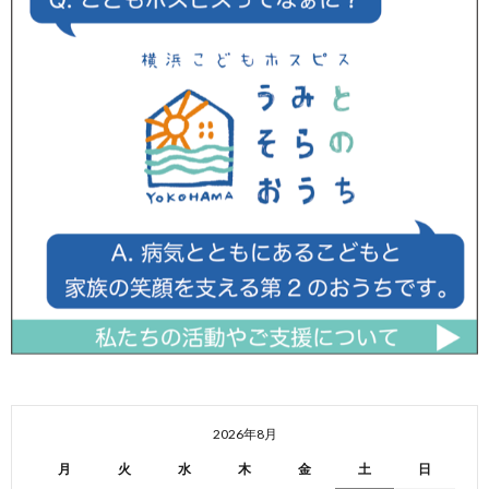
2026年8月
月
火
水
木
金
土
日