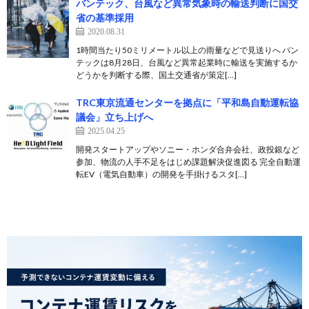
バンテック、台風など異常気象時の輸送判断に国交
省の基準採用
2020.08.31
1時間当たり50ミリメートル以上の雨量などで見送りへ バン
テックは8月28日、台風など異常起業時に輸送を実施するか
どうかを判断する際、国土交通省が策定[…]
TRC東京流通センターを拠点に「平和島自動運転協
議会」立ち上げへ
2025.04.25
開発スタートアップやソニー・ホンダ合弁会社、政投銀など
参加、物流の人手不足をはじめ課題解決促進図る 完全自動運
転EV（電気自動車）の開発を手掛けるスタ[…]