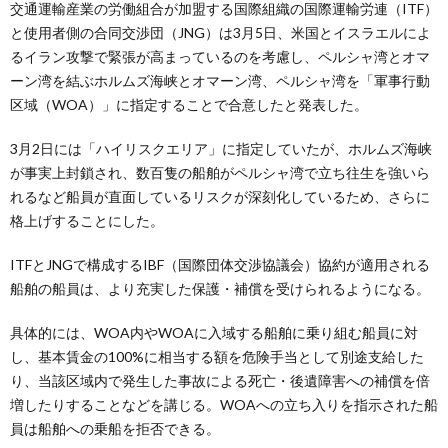
交通運輸産業の労働組合が加盟する国際組織の国際運輸労連（ITF）
と使用者側の合同交渉団（JNG）は3月5日、米国とイスラエルによ
るイラン攻撃で緊張が高まっているのを考慮し、ペルシャ湾とオマ
ーン湾を結ぶホルムズ海峡とオマーン湾、ペルシャ湾を「軍事行動
区域（WOA）」に指定することで合意したと発表した。
3月2日には「ハイリスクエリア」に指定していたが、ホルムズ海峡
が事実上封鎖され、数百隻の船舶がペルシャ湾で立ち往生を強いら
れるなど船員が直面しているリスクが深刻化しているため、さらに
格上げすることにした。
ITFとJNGで構成するIBF（国際団体交渉協議会）協約が適用される
船舶の船員は、より充実した保護・補償を受けられるようになる。
具体的には、WOA内やWOAに入域する船舶に乗り組む船員に対
し、基本賃金の100%に相当する額を危険手当として別途支給した
り、当該区域内で発生した事故による死亡・後遺障害への補償を倍
増したりすることなどを講じる。WOAへの立ち入りを指示された船
員は船舶への乗船を拒否できる。