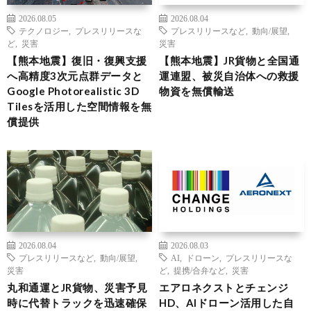
2026.08.05
2026.08.04
テクノロジー
,
プレスリリースな
プレスリリースなど
,
動向/展望
,
ど
,
災害
災害
【熊本地震】復旧・復興支援
【熊本地震】JR貨物と全国通
へ高精度3次元点群データと
運連盟、被災自治体への救援
Google Photorealistic 3D
物資を無償輸送
Tilesを活用した空間情報を無
償提供
2026.08.04
2026.08.03
プレスリリースなど
,
動向/展望
,
AI
,
ドローン
,
プレスリリースな
災害
ど
,
提携/合弁など
,
災害
丸和通運とJR貨物、災害予見
エアロネクストとチェンジ
時に代替トラックを迅速確保
HD、AIドローン活用した自