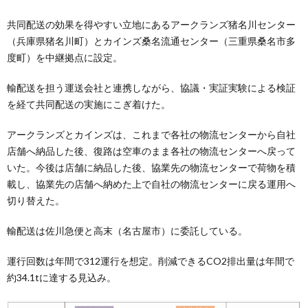
共同配送の効果を得やすい立地にあるアークランズ猪名川センター
（兵庫県猪名川町）とカインズ桑名流通センター（三重県桑名市多
度町）を中継拠点に設定。
輸配送を担う運送会社と連携しながら、協議・実証実験による検証
を経て共同配送の実施にこぎ着けた。
アークランズとカインズは、これまで各社の物流センターから自社
店舗へ納品した後、復路は空車のまま各社の物流センターへ戻って
いた。今後は店舗に納品した後、協業先の物流センターで荷物を積
載し、協業先の店舗へ納めた上で自社の物流センターに戻る運用へ
切り替えた。
輸配送は佐川急便と高末（名古屋市）に委託している。
運行回数は年間で312運行を想定。削減できるCO2排出量は年間で
約34.1tに達する見込み。