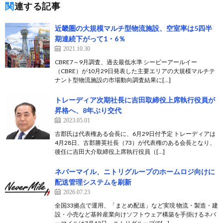
関連する記事
近畿圏の大規模マルチ型物流施設、空室率は5四半
期連続下がって1・6％
2021.10.30
CBRE7～9月調査、過去最低水準 シービーアールイー
（CBRE）が10月29日発表した主要エリアの大規模マルチテ
ナント型物流施設の市場動向調査結果に[…]
トレーディア次期社長に吉田取締役上席執行役員が
昇格へ、8年ぶり交代
2023.05.01
古郡氏は代表権ある会長に、6月29日付予定 トレーディアは
4月28日、古郡勝英社長（73）が代表権のある会長となり、
後任に吉田大介取締役上席執行役員（[…]
ネバーマイル、ニトリグループのホームロジ向けに
配送管理システムを刷新
2026.07.23
全国33拠点で運用、「まとめ配送」など実現 物流・製造・建
設・小売など基幹産業向けソフトウェア構築を手掛けるネバ