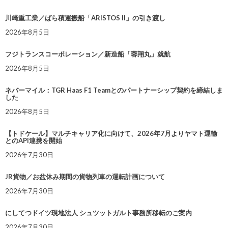
川崎重工業／ばら積運搬船「ARISTOS II」の引き渡し
2026年8月5日
フジトランスコーポレーション／新造船「蓉翔丸」就航
2026年8月5日
ネバーマイル：TGR Haas F1 Teamとのパートナーシップ契約を締結しま
した
2026年8月5日
【トドケール】マルチキャリア化に向けて、2026年7月よりヤマト運輸
とのAPI連携を開始
2026年7月30日
JR貨物／お盆休み期間の貨物列車の運転計画について
2026年7月30日
にしてつドイツ現地法人 シュツットガルト事務所移転のご案内
2026年7月30日