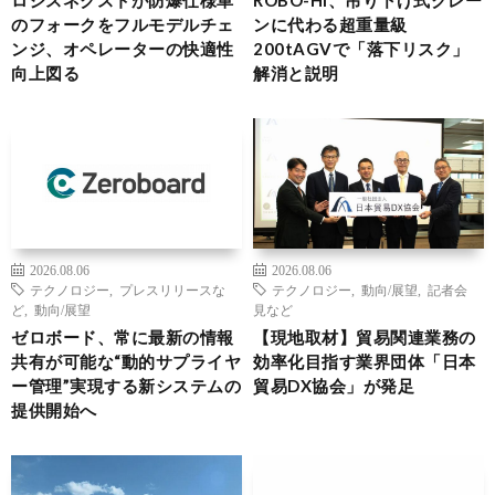
ロジスネクストが防爆仕様車
ROBO-HI、吊り下げ式クレー
のフォークをフルモデルチェ
ンに代わる超重量級
ンジ、オペレーターの快適性
200tAGVで「落下リスク」
向上図る
解消と説明
2026.08.06
2026.08.06
テクノロジー
,
プレスリリースな
テクノロジー
,
動向/展望
,
記者会
ど
,
動向/展望
見など
ゼロボード、常に最新の情報
【現地取材】貿易関連業務の
共有が可能な“動的サプライヤ
効率化目指す業界団体「日本
ー管理”実現する新システムの
貿易DX協会」が発足
提供開始へ