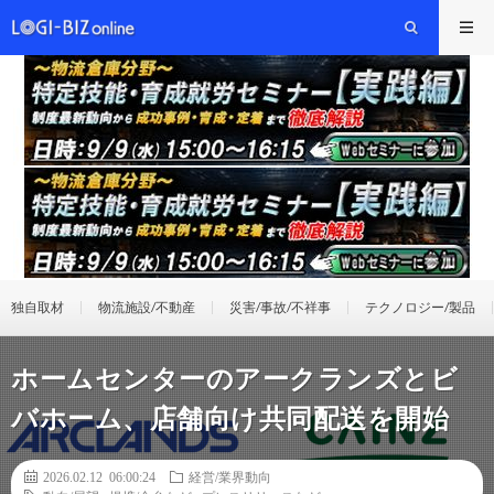
独自取材
物流施設/不動産
災害/事故/不祥事
テクノロジー/製品
ホームセンターのアークランズとビ
バホーム、店舗向け共同配送を開始
2026.02.12 06:00:24
経営/業界動向