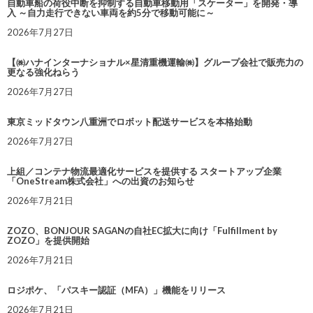
自動車船の荷役中断を抑制する自動車移動用「スケーター」を開発・導
入 ～自力走行できない車両を約5分で移動可能に～
2026年7月27日
【㈱ハナインターナショナル×星清重機運輸㈱】グループ会社で販売力の
更なる強化ねらう
2026年7月27日
東京ミッドタウン八重洲でロボット配送サービスを本格始動
2026年7月27日
上組／コンテナ物流最適化サービスを提供する スタートアップ企業
「OneStream株式会社」への出資のお知らせ
2026年7月21日
ZOZO、BONJOUR SAGANの自社EC拡大に向け「Fulfillment by
ZOZO」を提供開始
2026年7月21日
ロジポケ、「パスキー認証（MFA）」機能をリリース
2026年7月21日