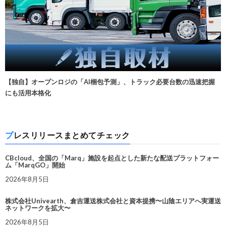
【独自】オープンロジの「AI梱包予測」、トラック必要台数の迅速把握
にも活用本格化
プレスリリースまとめてチェック
CBcloud、全国の「Marq」施設を起点とした新たな配送プラットフォー
ム「MarqGO」開始
2026年8月5日
株式会社Univearth、倉吉運送株式会社と資本提携〜山陰エリアへ実運送
ネットワークを拡大〜
2026年8月5日