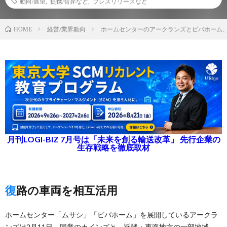
動向/展望
,
提携/合弁など
,
プレスリリースなど
経営/業界動向
ホームセンターのアークランズとビバホーム
HOME
月刊LOGI-BIZ 7月号は「未来を創る輸送改革」 先行企業の
生存戦略を徹底取材
復路の車両を相互活用
ホームセンター「ムサシ」「ビバホーム」を展開しているアークラ
ンズは2月11日、同業のカインズと、近畿・東海地方の一部地域