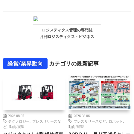
ロジスティクス管理の専門誌
月刊ロジスティクス・ビジネス
経営/業界動向
カテゴリの最新記事
2026.08.07
2026.08.06
テクノロジー
,
プレスリリースな
プレスリリースなど
,
ロボット
,
ど
,
動向/展望
動向/展望