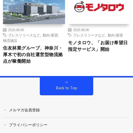
2026.08.06
2026.08.06
プレスリリースなど
,
動向/展望
,
プレスリリースなど
,
動向/展望
物流施設
モノタロウ、「お届け希望日
住友林業グループ、神奈川・
指定サービス」開始
厚木で初の自社運営型物流拠
点が稼働開始
Back to Top
メルマガ会員登録
プライバシーポリシー