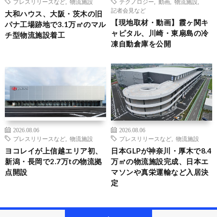
プレスリリースなど
,
物流施設
テクノロジー
,
動画
,
物流施設
,
記者会見など
大和ハウス、大阪・茨木の旧
【現地取材・動画】霞ヶ関キ
パナ工場跡地で3.1万㎡のマル
ャピタル、川崎・東扇島の冷
チ型物流施設着工
凍自動倉庫を公開
2026.08.06
2026.08.06
プレスリリースなど
,
物流施設
プレスリリースなど
,
物流施設
ヨコレイが上信越エリア初、
日本GLPが神奈川・厚木で8.4
新潟・長岡で2.7万tの物流拠
万㎡の物流施設完成、日本エ
点開設
マソンや真栄運輸など入居決
定