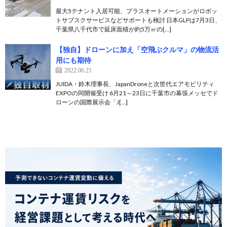
最大5テナント入居可能、プラスオートメーションがロボッ
トサブスクサービスなどサポートも検討 日本GLPは7月3日、
千葉県八千代市で延床面積が約5万㎡の[…]
【独自】ドローンに加え「空飛ぶクルマ」の物流活
用にも期待
2022.06.21
JUIDA・鈴木理事長、JapanDroneと次世代エアモビリティ
EXPOの同開催受け 6月21～23日に千葉市の幕張メッセでド
ローンの国際展示会「J[…]