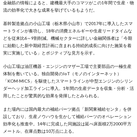
金融筋の情報によると、建機最大手のコマツがこの1年間で生産・物
流の効率化で大きな成果を挙げているもようだ。
基幹製造拠点の小山工場（栃木県小山市）で2017年に導入したスマ
ートラインが奏功し、18年の消費エネルギーや生産リードタイムな
どを従来比6～9割削減。機械セクターに詳しい金融関係者は「今期
に始動した新中期経営計画に含まれる持続的成長に向けた施策を着
実に実施している」とポジティブな見方を示す。
小山工場は油圧機器・エンジンのマザー工場で主要部品の一極生産
体制を敷いている。独自開発のIoT（モノのインターネット）
「KOM-MICS」を駆使したスマートラインが中型エンジンのシリン
ダーヘッド加工ラインに導入。1年間の生産データを収集・分析・活
用したことが驚異的な効果を発揮したとみられる。
また場内には国内最大の補給パーツ拠点「新関東補給センタ」を併
設しており、生産ノウハウを生かして補給パーツのオペレーション
効率化も推進中。14年に完成した同施設は延べ床面積2万2000平方
メートル、在庫点数は10万点に上る。