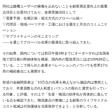
同社は建機ユーザーの稼働を止めないことを顧客満足度向上の最重
点項目と位置付けており、改善実施項目として
▽需要予測・在庫計画・発注方式のグローバル統一
▽代理店・地域パーツデポ・工場における週次と月次のコミュニケ
ーション
▽サプライチェーンのモニタリング
――を通じてグローバル在庫の最適化に取り組んできた。
その結果、国内については前日午後5時までにオーダーすれば全国各
地で翌日着の即納体制を構築。国内外の緊急受注にほぼ100%対応し
ている。ここで得られた倉庫オペレーションのノウハウを世界27カ
所の補給拠点にも展開する。
前述の金融関係者は「10万点の在庫を抱えながら施設内は整然とし
ており、作業員数も250人程度とバランスの取れた運営を行ってい
る印象」と評価。その上で「生産・物流の効率化が具体的に進んで
いる点を確認できた。物流拠点の整備による顧客のライフサイクル
コスト低減は付加価値を当面保持できよう」と分析している。