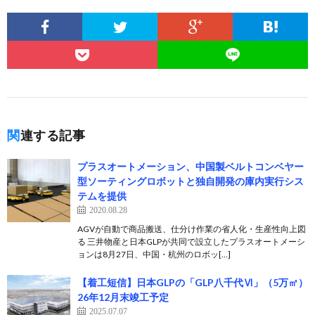
関連する記事
プラスオートメーション、中国製ベルトコンベヤー
型ソーティングロボットと独自開発の庫内実行シス
テムを提供
2020.08.28
AGVが自動で商品搬送、仕分け作業の省人化・生産性向上図
る 三井物産と日本GLPが共同で設立したプラスオートメーシ
ョンは8月27日、中国・杭州のロボッ[…]
【着工短信】日本GLPの「GLP八千代Ⅵ」（5万㎡）
26年12月末竣工予定
2025.07.07