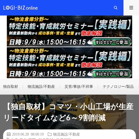
独自取材
物流施設/不動産
災害/事故/不祥事
テクノロジー/製品
【独自取材】コマツ・小山工場が生産
リードタイムなど6～9割削減
2019.06.28 08:00:19
物流施設/不動産