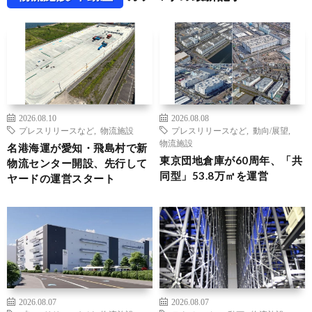
2026.08.10
2026.08.08
プレスリリースなど
,
物流施設
プレスリリースなど
,
動向/展望
,
物流施設
名港海運が愛知・飛島村で新
東京団地倉庫が60周年、「共
物流センター開設、先行して
同型」53.8万㎡を運営
ヤードの運営スタート
2026.08.07
2026.08.07