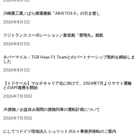
2026年8月5日
川崎重工業／ばら積運搬船「ARISTOS II」の引き渡し
2026年8月5日
フジトランスコーポレーション／新造船「蓉翔丸」就航
2026年8月5日
ネバーマイル：TGR Haas F1 Teamとのパートナーシップ契約を締結しま
した
2026年8月5日
【トドケール】マルチキャリア化に向けて、2026年7月よりヤマト運輸
とのAPI連携を開始
2026年7月30日
JR貨物／お盆休み期間の貨物列車の運転計画について
2026年7月30日
にしてつドイツ現地法人 シュツットガルト事務所移転のご案内