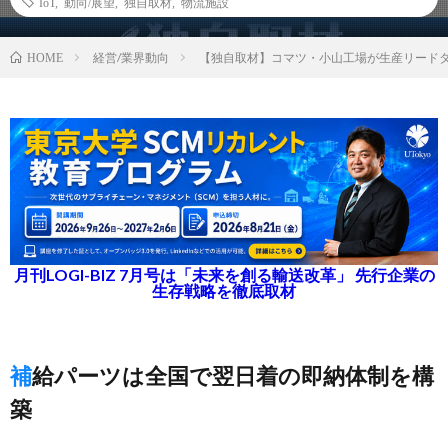
IoT
,
動向/展望
,
独自取材
,
物流施設
経営/業界動向
【独自取材】コマツ・小山工場が生産リードタ
HOME
月刊LOGI-BIZ 7月号は「未来を創る輸送改革」 先行企業の
生存戦略を徹底取材
補給パーツは全国で翌日着の即納体制を構
築