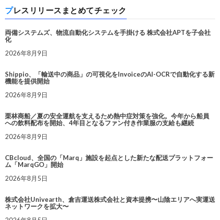
プレスリリースまとめてチェック
両備システムズ、物流自動化システムを手掛ける 株式会社APTを子会社
化
2026年8月9日
Shippio、「輸送中の商品」の可視化をInvoiceのAI-OCRで自動化する新
機能を提供開始
2026年8月9日
栗林商船／夏の安全運航を支えるため熱中症対策を強化。今年から船員
への飲料配布を開始、4年目となるファン付き作業服の支給も継続
2026年8月9日
CBcloud、全国の「Marq」施設を起点とした新たな配送プラットフォー
ム「MarqGO」開始
2026年8月5日
株式会社Univearth、倉吉運送株式会社と資本提携〜山陰エリアへ実運送
ネットワークを拡大〜