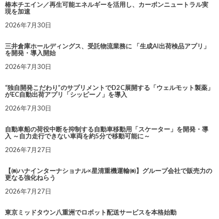
椿本チエイン／再生可能エネルギーを活用し、カーボンニュートラル実
現を加速
2026年7月30日
三井倉庫ホールディングス、受託物流業務に 「生成AI出荷検品アプリ」
を開発・導入開始
2026年7月30日
“独自開発こだわり”のサプリメントでD2C展開する「ウェルモット製薬」
がEC自動出荷アプリ「シッピーノ」を導入
2026年7月30日
自動車船の荷役中断を抑制する自動車移動用「スケーター」を開発・導
入 ～自力走行できない車両を約5分で移動可能に～
2026年7月27日
【㈱ハナインターナショナル×星清重機運輸㈱】グループ会社で販売力の
更なる強化ねらう
2026年7月27日
東京ミッドタウン八重洲でロボット配送サービスを本格始動