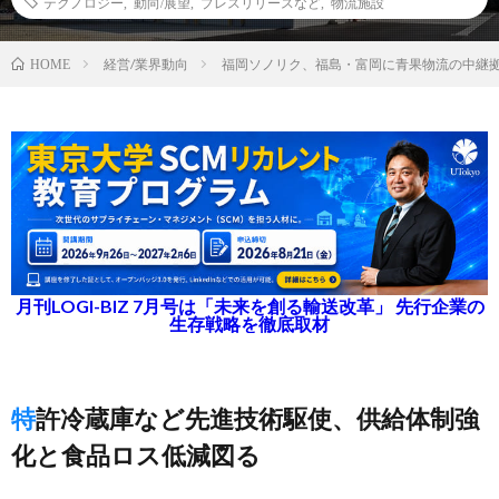
テクノロジー
,
動向/展望
,
プレスリリースなど
,
物流施設
経営/業界動向
福岡ソノリク、福島・富岡に青果物流の中継
HOME
月刊LOGI-BIZ 7月号は「未来を創る輸送改革」 先行企業の
生存戦略を徹底取材
特許冷蔵庫など先進技術駆使、供給体制強
化と食品ロス低減図る