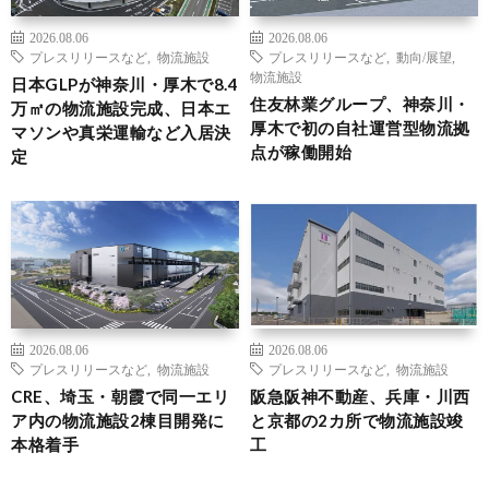
2026.08.06
2026.08.06
プレスリリースなど
,
物流施設
プレスリリースなど
,
動向/展望
,
物流施設
日本GLPが神奈川・厚木で8.4
住友林業グループ、神奈川・
万㎡の物流施設完成、日本エ
厚木で初の自社運営型物流拠
マソンや真栄運輸など入居決
点が稼働開始
定
2026.08.06
2026.08.06
プレスリリースなど
,
物流施設
プレスリリースなど
,
物流施設
CRE、埼玉・朝霞で同一エリ
阪急阪神不動産、兵庫・川西
ア内の物流施設2棟目開発に
と京都の2カ所で物流施設竣
本格着手
工