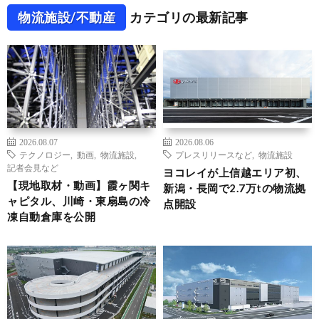
物流施設/不動産
カテゴリの最新記事
2026.08.07
2026.08.06
テクノロジー
,
動画
,
物流施設
,
プレスリリースなど
,
物流施設
記者会見など
ヨコレイが上信越エリア初、
【現地取材・動画】霞ヶ関キ
新潟・長岡で2.7万tの物流拠
ャピタル、川崎・東扇島の冷
点開設
凍自動倉庫を公開