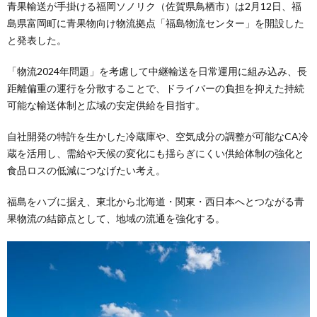
青果輸送が手掛ける福岡ソノリク（佐賀県鳥栖市）は2月12日、福
島県富岡町に青果物向け物流拠点「福島物流センター」を開設した
と発表した。
「物流2024年問題」を考慮して中継輸送を日常運用に組み込み、長
距離偏重の運行を分散することで、ドライバーの負担を抑えた持続
可能な輸送体制と広域の安定供給を目指す。
自社開発の特許を生かした冷蔵庫や、空気成分の調整が可能なCA冷
蔵を活用し、需給や天候の変化にも揺らぎにくい供給体制の強化と
食品ロスの低減につなげたい考え。
福島をハブに据え、東北から北海道・関東・西日本へとつながる青
果物流の結節点として、地域の流通を強化する。