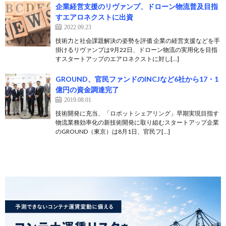
企業経営支援のリヴァンプ、ドローン物流普及目指
すエアロネクストに出資
2022.09.23
技術力と社会課題解決の姿勢を評価 企業の経営支援などを手
掛けるリヴァンプは9月22日、ドローン物流の実用化を目指
すスタートアップのエアロネクストに対し[…]
GROUND、官民ファンドのINCJなど6社から17・1
億円の資金調達完了
2019.08.01
技術開発に充当、「ロボットシェアリング」早期実現目指す
物流業務効率化の新技術開発に取り組むスタートアップ企業
のGROUND（東京）は8月1日、官民フ[…]