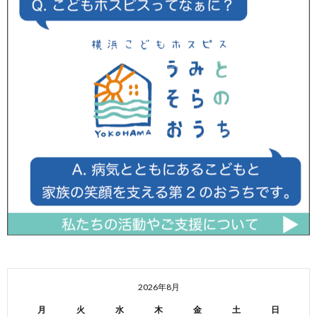
2026年8月
月
火
水
木
金
土
日