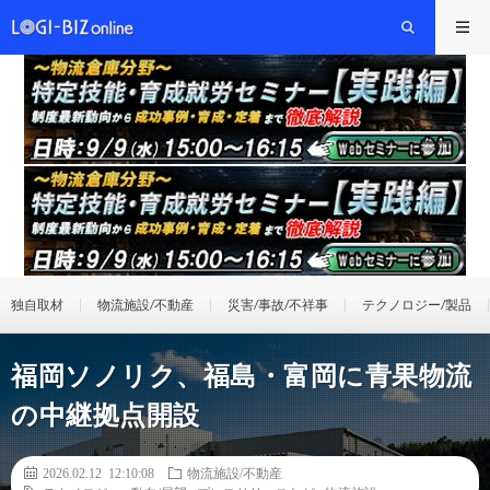
独自取材
物流施設/不動産
災害/事故/不祥事
テクノロジー/製品
福岡ソノリク、福島・富岡に青果物流
の中継拠点開設
2026.02.12 12:10:08
物流施設/不動産