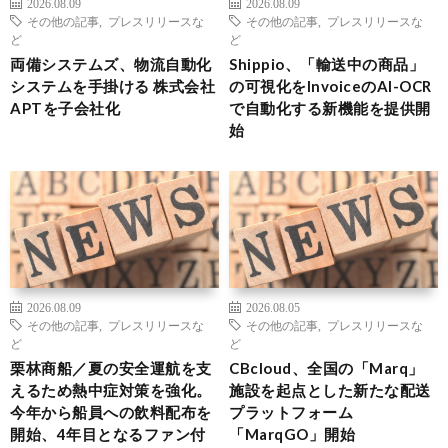
2026.08.09
2026.08.09
その他の記事
,
プレスリリースな
その他の記事
,
プレスリリースな
ど
ど
両備システムズ、物流自動化
Shippio、「輸送中の商品」
システムを手掛ける 株式会社
の可視化をInvoiceのAI-OCR
APTを子会社化
で自動化する新機能を提供開
始
2026.08.09
2026.08.05
その他の記事
,
プレスリリースな
その他の記事
,
プレスリリースな
ど
ど
栗林商船／夏の安全運航を支
CBcloud、全国の「Marq」
えるため熱中症対策を強化。
施設を起点とした新たな配送
今年から船員への飲料配布を
プラットフォーム
開始、4年目となるファン付
「MarqGO」開始