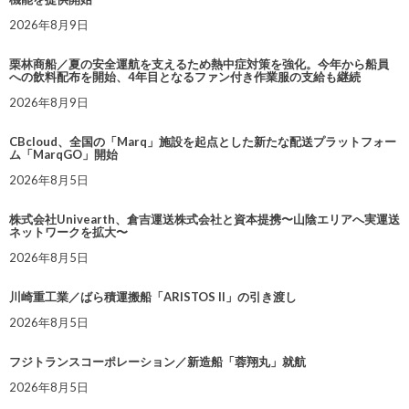
2026年8月9日
栗林商船／夏の安全運航を支えるため熱中症対策を強化。今年から船員
への飲料配布を開始、4年目となるファン付き作業服の支給も継続
2026年8月9日
CBcloud、全国の「Marq」施設を起点とした新たな配送プラットフォー
ム「MarqGO」開始
2026年8月5日
株式会社Univearth、倉吉運送株式会社と資本提携〜山陰エリアへ実運送
ネットワークを拡大〜
2026年8月5日
川崎重工業／ばら積運搬船「ARISTOS II」の引き渡し
2026年8月5日
フジトランスコーポレーション／新造船「蓉翔丸」就航
2026年8月5日