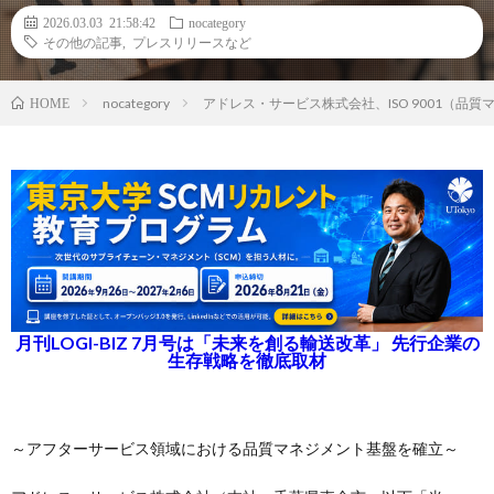
2026.03.03 21:58:42
nocategory
その他の記事
,
プレスリリースなど
nocategory
アドレス・サービス株式会社、ISO 9001（品
HOME
月刊LOGI-BIZ 7月号は「未来を創る輸送改革」 先行企業の
生存戦略を徹底取材
～アフターサービス領域における品質マネジメント基盤を確立～