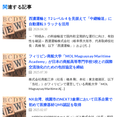
関連する記事
西濃運輸と T2 レベル４を見据えて「中継輸送」に
自動運転トラックを活用
2026.04.30
～「特積み」の幹線輸送で国内初 定期的な運行に向け、有効
性を確認～ 西濃運輸株式会社（岐阜県大垣市、代表取締役社
長：髙橋 智、以下「西濃運輸」）および[…]
フィリピン商船大学「MOL Magsaysay Maritime
Academy」が日本の商船高等専門学校5校との国際
交流強化のための包括協定を締結
2025.07.30
株式会社商船三井（社長：橋本 剛、本社：東京都港区、以下
「当社」）がフィリピンで運営している商船大学「MOL
Magsaysay Maritime A[…]
NX台湾、桃園市のNEXT3倉庫において日系企業で
初めて医療器材QMS認証を取得
2025.02.07
NIPPON EXPRESSホールディングス株式会社（社長：堀切