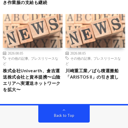
き作業服の支給も継続
2026.08.05
2026.08.05
その他の記事
,
プレスリリースな
その他の記事
,
プレスリリースな
ど
ど
株式会社Univearth、倉吉運
川崎重工業／ばら積運搬船
送株式会社と資本提携〜山陰
「ARISTOS II」の引き渡し
エリアへ実運送ネットワーク
を拡大〜
Back to Top