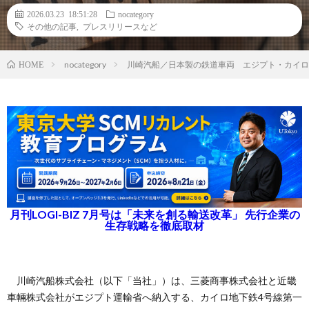
2026.03.23 18:51:28
nocategory
その他の記事
,
プレスリリースなど
nocategory
川崎汽船／日本製の鉄道車両 エジプト・カイロ
HOME
月刊LOGI-BIZ 7月号は「未来を創る輸送改革」 先行企業の
生存戦略を徹底取材
川崎汽船株式会社（以下「当社」）は、三菱商事株式会社と近畿
車輛株式会社がエジプト運輸省へ納入する、カイロ地下鉄4号線第一