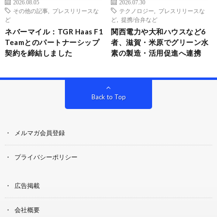
2026.08.05
2026.07.30
その他の記事
,
プレスリリースな
テクノロジー
,
プレスリリースな
ど
ど
,
提携/合弁など
ネバーマイル：TGR Haas F1
関西電力や大和ハウスなど6
Teamとのパートナーシップ
者、滋賀・米原でグリーン水
契約を締結しました
素の製造・活用促進へ連携
Back to Top
メルマガ会員登録
プライバシーポリシー
広告掲載
会社概要