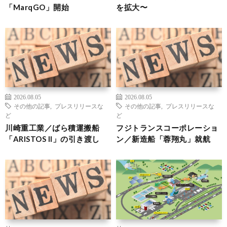
「MarqGO」開始
を拡大〜
2026.08.05
2026.08.05
その他の記事
,
プレスリリースな
その他の記事
,
プレスリリースな
ど
ど
川崎重工業／ばら積運搬船
フジトランスコーポレーショ
「ARISTOS II」の引き渡し
ン／新造船「蓉翔丸」就航