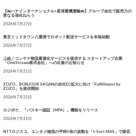
【㈱ハナインターナショナル×星清重機運輸㈱】グループ会社で販売力の
更なる強化ねらう
2026年7月27日
東京ミッドタウン八重洲でロボット配送サービスを本格始動
2026年7月27日
上組／コンテナ物流最適化サービスを提供する スタートアップ企業
「OneStream株式会社」への出資のお知らせ
2026年7月21日
ZOZO、BONJOUR SAGANの自社EC拡大に向け「Fulfillment by
ZOZO」を提供開始
2026年7月21日
ロジポケ、「パスキー認証（MFA）」機能をリリース
2026年7月21日
NTTロジスコ、エンタメ物流の平時5倍の波動を「t-Sort MAS」で吸収