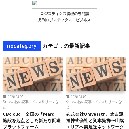
ロジスティクス管理の専門誌
月刊ロジスティクス・ビジネス
nocategory
カテゴリの最新記事
2026.08.05
2026.08.05
その他の記事
,
プレスリリースな
その他の記事
,
プレスリリースな
ど
ど
CBcloud、全国の「Marq」
株式会社Univearth、倉吉運
施設を起点とした新たな配送
送株式会社と資本提携〜山陰
プラットフォーム
エリアへ実運送ネットワーク