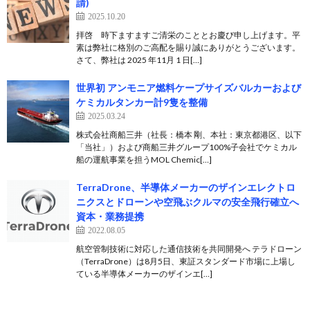
請)
2025.10.20
拝啓 時下ますますご清栄のこととお慶び申し上げます。平
素は弊社に格別のご高配を賜り誠にありがとうございます。
さて、弊社は 2025 年11月 1 日[…]
世界初 アンモニア燃料ケープサイズバルカーおよび
ケミカルタンカー計9隻を整備
2025.03.24
株式会社商船三井（社長：橋本 剛、本社：東京都港区、以下
「当社」）および商船三井グループ100%子会社でケミカル
船の運航事業を担うMOL Chemic[…]
TerraDrone、半導体メーカーのザインエレクトロ
ニクスとドローンや空飛ぶクルマの安全飛行確立へ
資本・業務提携
2022.08.05
航空管制技術に対応した通信技術を共同開発へ テラドローン
（TerraDrone）は8月5日、東証スタンダード市場に上場し
ている半導体メーカーのザインエ[…]