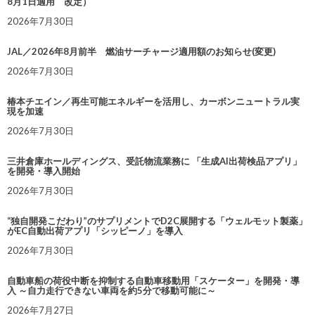
8月1日適用 改定）
2026年7月30日
JAL／2026年8月前半 燃油サーチャージ適用額のお知らせ(変更)
2026年7月30日
椿本チエイン／再生可能エネルギーを活用し、カーボンニュートラル実
現を加速
2026年7月30日
三井倉庫ホールディングス、受託物流業務に 「生成AI出荷検品アプリ」
を開発・導入開始
2026年7月30日
“独自開発こだわり”のサプリメントでD2C展開する「ウェルモット製薬」
がEC自動出荷アプリ「シッピーノ」を導入
2026年7月30日
自動車船の荷役中断を抑制する自動車移動用「スケーター」を開発・導
入 ～自力走行できない車両を約5分で移動可能に～
2026年7月27日