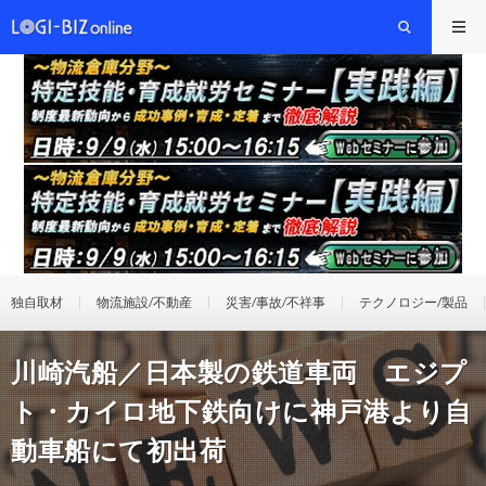
独自取材
物流施設/不動産
災害/事故/不祥事
テクノロジー/製品
川崎汽船／日本製の鉄道車両 エジプ
ト・カイロ地下鉄向けに神戸港より自
動車船にて初出荷