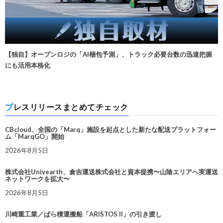
【独自】オープンロジの「AI梱包予測」、トラック必要台数の迅速把握
にも活用本格化
プレスリリースまとめてチェック
CBcloud、全国の「Marq」施設を起点とした新たな配送プラットフォー
ム「MarqGO」開始
2026年8月5日
株式会社Univearth、倉吉運送株式会社と資本提携〜山陰エリアへ実運送
ネットワークを拡大〜
2026年8月5日
川崎重工業／ばら積運搬船「ARISTOS II」の引き渡し