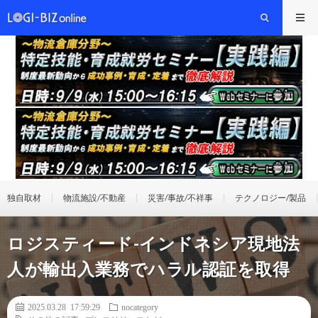
独自取材
物流施設/不動産
災害/事故/不祥事
テクノロジー/製品
ロジスティード-インドネシア現地法
人が輸出入業務でハラル認証を取得
2025.03.28 17:59:29
nocategory