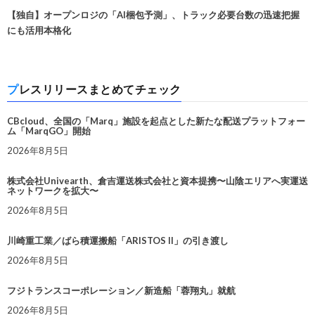
【独自】オープンロジの「AI梱包予測」、トラック必要台数の迅速把握
にも活用本格化
プレスリリースまとめてチェック
CBcloud、全国の「Marq」施設を起点とした新たな配送プラットフォー
ム「MarqGO」開始
2026年8月5日
株式会社Univearth、倉吉運送株式会社と資本提携〜山陰エリアへ実運送
ネットワークを拡大〜
2026年8月5日
川崎重工業／ばら積運搬船「ARISTOS II」の引き渡し
2026年8月5日
フジトランスコーポレーション／新造船「蓉翔丸」就航
2026年8月5日