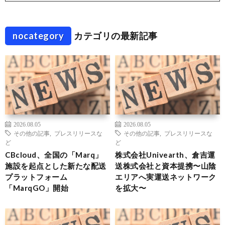
nocategory
カテゴリの最新記事
2026.08.05
2026.08.05
その他の記事
,
プレスリリースな
その他の記事
,
プレスリリースな
ど
ど
CBcloud、全国の「Marq」
株式会社Univearth、倉吉運
施設を起点とした新たな配送
送株式会社と資本提携〜山陰
プラットフォーム
エリアへ実運送ネットワーク
「MarqGO」開始
を拡大〜