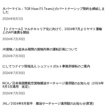
ネバーマイル：TGR Haas F1 Teamとのパートナーシップ契約を締結しま
した
2026年8月5日
【トドケール】マルチキャリア化に向けて、2026年7月よりヤマト運輸
とのAPI連携を開始
2026年7月30日
JR貨物／お盆休み期間の貨物列車の運転計画について
2026年7月30日
にしてつドイツ現地法人 シュツットガルト事務所移転のご案内
2026年7月30日
NCA／日本発国際航空貨物燃油サーチャージ適用額のお知らせ（2026年
8月1日適用 改定）
2026年7月30日
JAL／2026年8月前半 燃油サーチャージ適用額のお知らせ(変更)