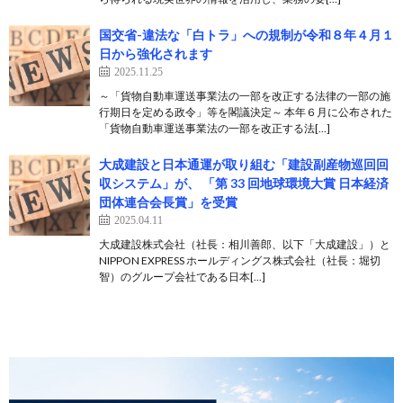
国交省-違法な「白トラ」への規制が令和８年４月１
日から強化されます
2025.11.25
～「貨物自動車運送事業法の一部を改正する法律の一部の施
行期日を定める政令」等を閣議決定～ 本年６月に公布された
「貨物自動車運送事業法の一部を改正する法[…]
大成建設と日本通運が取り組む「建設副産物巡回回
収システム」が、 「第 33 回地球環境大賞 日本経済
団体連合会長賞」を受賞
2025.04.11
大成建設株式会社（社長：相川善郎、以下「大成建設」）と
NIPPON EXPRESS ホールディングス株式会社（社長：堀切
智）のグループ会社である日本[…]