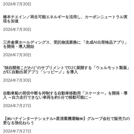
2026年7月30日
椿本チエイン／再生可能エネルギーを活用し、カーボンニュートラル実
現を加速
2026年7月30日
三井倉庫ホールディングス、受託物流業務に 「生成AI出荷検品アプリ」
を開発・導入開始
2026年7月30日
“独自開発こだわり”のサプリメントでD2C展開する「ウェルモット製薬」
がEC自動出荷アプリ「シッピーノ」を導入
2026年7月30日
自動車船の荷役中断を抑制する自動車移動用「スケーター」を開発・導
入 ～自力走行できない車両を約5分で移動可能に～
2026年7月27日
【㈱ハナインターナショナル×星清重機運輸㈱】グループ会社で販売力の
更なる強化ねらう
2026年7月27日