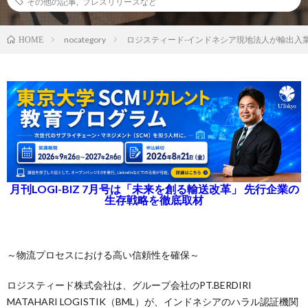
その他の記事
,
プレスリリースなど
nocategory
ロジスティード-インドネシア現地法人が輸出入
HOME
月刊LOGI-BIZ 7月号は「未来を創る輸送改革」 先行企業の
生存戦略を徹底取材
～物流プロセスにおける高い信頼性を確保～
ロジスティード株式会社は、グループ会社のPT.BERDIRI
MATAHARI LOGISTIK（BML）が、インドネシアのハラル認証機関