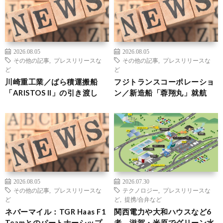
2026.08.05
2026.08.05
その他の記事
,
プレスリリースな
その他の記事
,
プレスリリースな
ど
ど
川崎重工業／ばら積運搬船
フジトランスコーポレーショ
「ARISTOS II」の引き渡し
ン／新造船「蓉翔丸」就航
2026.08.05
2026.07.30
その他の記事
,
プレスリリースな
テクノロジー
,
プレスリリースな
ど
ど
,
提携/合弁など
ネバーマイル：TGR Haas F1
関西電力や大和ハウスなど6
Teamとのパートナーシップ
者、滋賀・米原でグリーン水