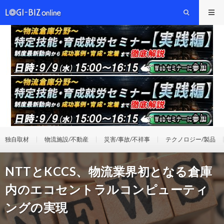
独自取材
物流施設/不動産
災害/事故/不祥事
テクノロジー/製品
NTTとKCCS、物流業界初となる倉庫
内のエコセントラルコンピューティ
ングの実現