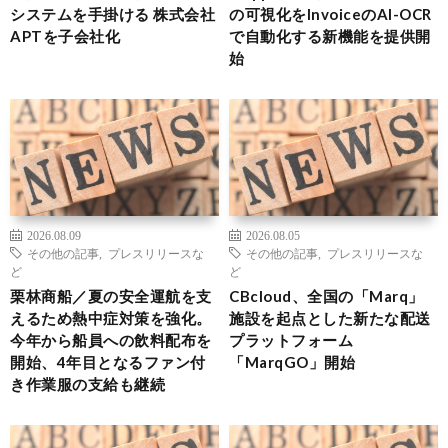
システムを手掛ける 株式会社
の可視化をInvoiceのAI-OCR
APTを子会社化
で自動化する新機能を提供開
始
2026.08.09
2026.08.05
その他の記事
,
プレスリリースな
その他の記事
,
プレスリリースな
ど
ど
栗林商船／夏の安全運航を支
CBcloud、全国の「Marq」
えるため熱中症対策を強化。
施設を起点とした新たな配送
今年から船員への飲料配布を
プラットフォーム
開始、4年目となるファン付
「MarqGO」開始
き作業服の支給も継続