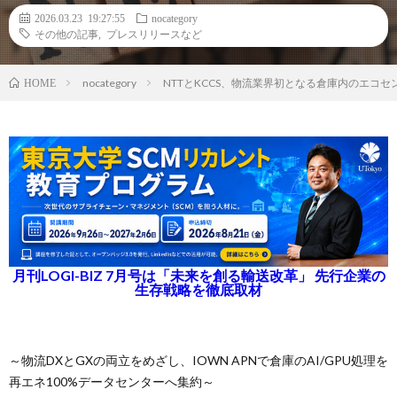
2026.03.23 19:27:55
nocategory
その他の記事
,
プレスリリースなど
nocategory
NTTとKCCS、物流業界初となる倉庫内のエコ
HOME
月刊LOGI-BIZ 7月号は「未来を創る輸送改革」 先行企業の
生存戦略を徹底取材
～物流DXとGXの両立をめざし、IOWN APNで倉庫のAI/GPU処理を
再エネ100%データセンターへ集約～