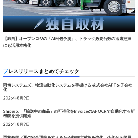
【独自】オープンロジの「AI梱包予測」、トラック必要台数の迅速把握
にも活用本格化
プレスリリースまとめてチェック
両備システムズ、物流自動化システムを手掛ける 株式会社APTを子会社
化
2026年8月9日
Shippio、「輸送中の商品」の可視化をInvoiceのAI-OCRで自動化する新
機能を提供開始
2026年8月9日
栗林商船／夏の安全運航を支えるため熱中症対策を強化。今年から船員