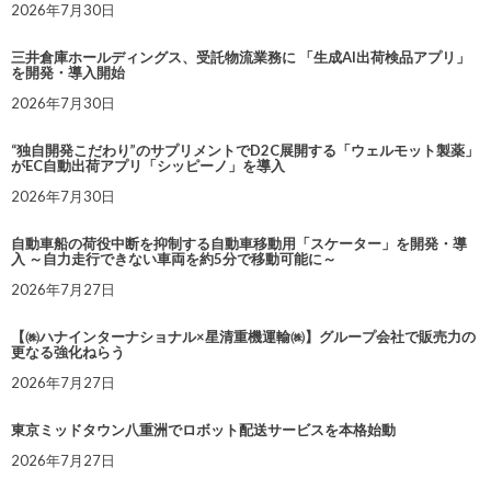
2026年7月30日
三井倉庫ホールディングス、受託物流業務に 「生成AI出荷検品アプリ」
を開発・導入開始
2026年7月30日
“独自開発こだわり”のサプリメントでD2C展開する「ウェルモット製薬」
がEC自動出荷アプリ「シッピーノ」を導入
2026年7月30日
自動車船の荷役中断を抑制する自動車移動用「スケーター」を開発・導
入 ～自力走行できない車両を約5分で移動可能に～
2026年7月27日
【㈱ハナインターナショナル×星清重機運輸㈱】グループ会社で販売力の
更なる強化ねらう
2026年7月27日
東京ミッドタウン八重洲でロボット配送サービスを本格始動
2026年7月27日