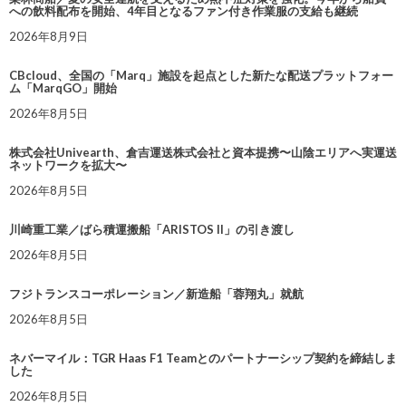
への飲料配布を開始、4年目となるファン付き作業服の支給も継続
2026年8月9日
CBcloud、全国の「Marq」施設を起点とした新たな配送プラットフォー
ム「MarqGO」開始
2026年8月5日
株式会社Univearth、倉吉運送株式会社と資本提携〜山陰エリアへ実運送
ネットワークを拡大〜
2026年8月5日
川崎重工業／ばら積運搬船「ARISTOS II」の引き渡し
2026年8月5日
フジトランスコーポレーション／新造船「蓉翔丸」就航
2026年8月5日
ネバーマイル：TGR Haas F1 Teamとのパートナーシップ契約を締結しま
した
2026年8月5日