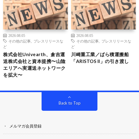
2026.08.05
2026.08.05
その他の記事
,
プレスリリースな
その他の記事
,
プレスリリースな
ど
ど
株式会社Univearth、倉吉運
川崎重工業／ばら積運搬船
送株式会社と資本提携〜山陰
「ARISTOS II」の引き渡し
エリアへ実運送ネットワーク
を拡大〜
Back to Top
メルマガ会員登録