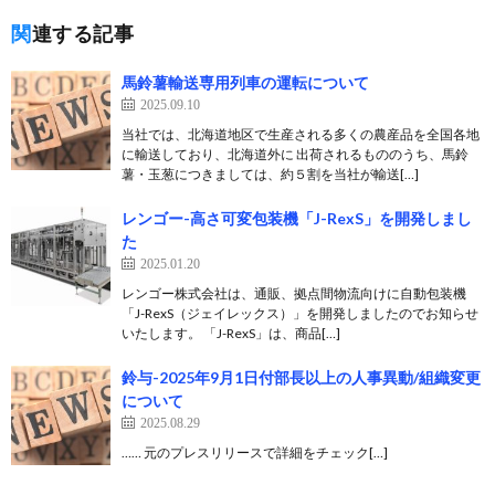
関連する記事
馬鈴薯輸送専用列車の運転について
2025.09.10
当社では、北海道地区で生産される多くの農産品を全国各地
に輸送しており、北海道外に 出荷されるもののうち、馬鈴
薯・玉葱につきましては、約５割を当社が輸送[…]
レンゴー-高さ可変包装機「J-RexS」を開発しまし
た
2025.01.20
レンゴー株式会社は、通販、拠点間物流向けに自動包装機
「J-RexS（ジェイレックス）」を開発しましたのでお知らせ
いたします。 「J-RexS」は、商品[…]
鈴与-2025年9月1日付部長以上の人事異動/組織変更
について
2025.08.29
…… 元のプレスリリースで詳細をチェック[…]