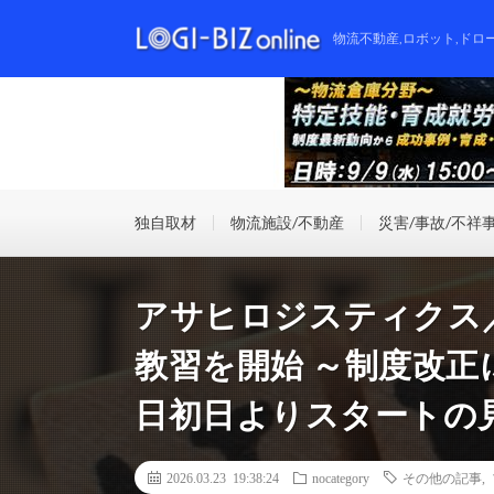
物流不動産,ロボット,ドロ
独自取材
物流施設/不動産
災害/事故/不祥
アサヒロジスティクス／
教習を開始 ～制度改正に
日初日よりスタートの
2026.03.23 19:38:24
nocategory
その他の記事
,