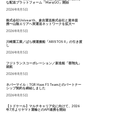
な配送プラットフォーム「MarqGO」開始
2026年8月5日
株式会社Univearth、倉吉運送株式会社と資本提
携〜山陰エリアへ実運送ネットワークを拡大〜
2026年8月5日
川崎重工業／ばら積運搬船「ARISTOS II」の引き渡
し
2026年8月5日
フジトランスコーポレーション／新造船「蓉翔丸」
就航
2026年8月5日
ネバーマイル：TGR Haas F1 Teamとのパートナー
シップ契約を締結しました
2026年8月5日
【トドケール】マルチキャリア化に向けて、2026
年7月よりヤマト運輸とのAPI連携を開始