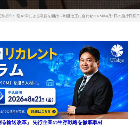
県初※ 中型AT車による教習を開始 ～制度改正に合わせ2026年4月1日の施行日初
来を創る輸送改革」 先行企業の生存戦略を徹底取材