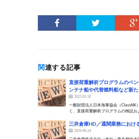
関連する記事
直接荷重解析プログラムのベン
ンテナ船や代替燃料船など新た
2025.03.10
一般財団法人日本海事協会（Class
く、直接荷重解析プログラムの検証およ
三井倉庫HD／通関業務におけ
2026.06.24