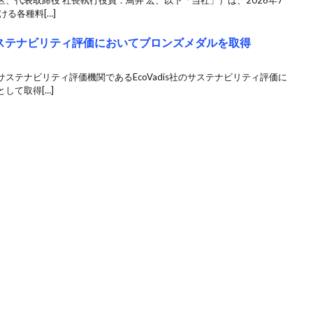
、代表取締役 社長執行役員：鳥井 宏、以下「当社」）は、2026年7
る各種料[…]
sのサステナビリティ評価においてブロンズメダルを取得
ステナビリティ評価機関であるEcoVadis社のサステナビリティ評価に
して取得[…]