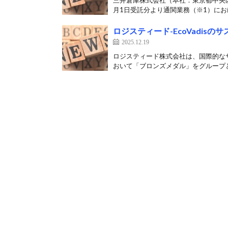
三井倉庫株式会社（本社：東京都中央区
月1日受託分より通関業務（※1）におけ
ロジスティード-EcoVadi
2025.12.19
ロジスティード株式会社は、国際的なサ
おいて「ブロンズメダル」をグループと