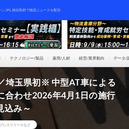
ーン,3PL,独自取材で物流ニュースを配信
事
テクノロジー/製品
雇用/人材
経営/業界動向
データ/
埼玉県初※ 中型AT車による
合わせ2026年4月1日の施行
見込み～
プレスリリースなど