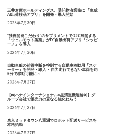
三井倉庫ホールディングス、受託物流業務に 「生成
AI出荷検品アプリ」を開発・導入開始
2026年7月30日
“独自開発こだわり”のサプリメントでD2C展開する
「ウェルモット製薬」がEC自動出荷アプリ「シッピ
ーノ」を導入
2026年7月30日
自動車船の荷役中断を抑制する自動車移動用「スケ
ーター」を開発・導入 ～自力走行できない車両を約
5分で移動可能に～
2026年7月27日
【㈱ハナインターナショナル×星清重機運輸㈱】グ
ループ会社で販売力の更なる強化ねらう
2026年7月27日
東京ミッドタウン八重洲でロボット配送サービスを
本格始動
2026年7月27日