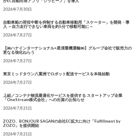
がEC自動出荷アプリ「シッピーノ」を導入
2026年7月30日
自動車船の荷役中断を抑制する自動車移動用「スケーター」を開発・導
入 ～自力走行できない車両を約5分で移動可能に～
2026年7月27日
【㈱ハナインターナショナル×星清重機運輸㈱】グループ会社で販売力の
更なる強化ねらう
2026年7月27日
東京ミッドタウン八重洲でロボット配送サービスを本格始動
2026年7月27日
上組／コンテナ物流最適化サービスを提供する スタートアップ企業
「OneStream株式会社」への出資のお知らせ
2026年7月21日
ZOZO、BONJOUR SAGANの自社EC拡大に向け「Fulfillment by
ZOZO」を提供開始
2026年7月21日