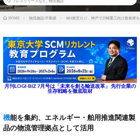
プレスリリースなど
,
物流施設
物流施設/不動産
SBS東芝ロジ、神戸で川崎重工向け新倉庫
HOME
月刊LOGI-BIZ 7月号は「未来を創る輸送改革」 先行企業の
生存戦略を徹底取材
機能を集約、エネルギー・舶用推進関連製
品の物流管理拠点として活用