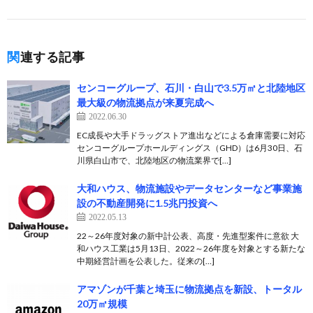
関連する記事
センコーグループ、石川・白山で3.5万㎡と北陸地区
最大級の物流拠点が来夏完成へ
2022.06.30
EC成長や大手ドラッグストア進出などによる倉庫需要に対応
センコーグループホールディングス（GHD）は6月30日、石
川県白山市で、北陸地区の物流業界で[…]
大和ハウス、物流施設やデータセンターなど事業施
設の不動産開発に1.5兆円投資へ
2022.05.13
22～26年度対象の新中計公表、高度・先進型案件に意欲 大
和ハウス工業は5月13日、2022～26年度を対象とする新たな
中期経営計画を公表した。従来の[…]
アマゾンが千葉と埼玉に物流拠点を新設、トータル
20万㎡規模