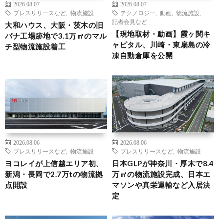
2026.08.07
2026.08.07
プレスリリースなど
,
物流施設
テクノロジー
,
動画
,
物流施設
,
記者会見など
大和ハウス、大阪・茨木の旧
【現地取材・動画】霞ヶ関キ
パナ工場跡地で3.1万㎡のマル
ャピタル、川崎・東扇島の冷
チ型物流施設着工
凍自動倉庫を公開
2026.08.06
2026.08.06
プレスリリースなど
,
物流施設
プレスリリースなど
,
物流施設
ヨコレイが上信越エリア初、
日本GLPが神奈川・厚木で8.4
新潟・長岡で2.7万tの物流拠
万㎡の物流施設完成、日本エ
点開設
マソンや真栄運輸など入居決
定