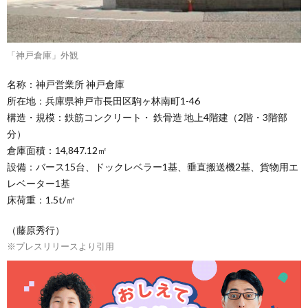
「神戸倉庫」外観
名称：神戸営業所 神戸倉庫
所在地：兵庫県神戸市長田区駒ヶ林南町1-46
構造・規模：鉄筋コンクリート・ 鉄骨造 地上4階建（2階・3階部
分）
倉庫面積：14,847.12㎡
設備：バース15台、ドックレベラー1基、垂直搬送機2基、貨物用エ
レベーター1基
床荷重：1.5t/㎡
（藤原秀行）
※プレスリリースより引用