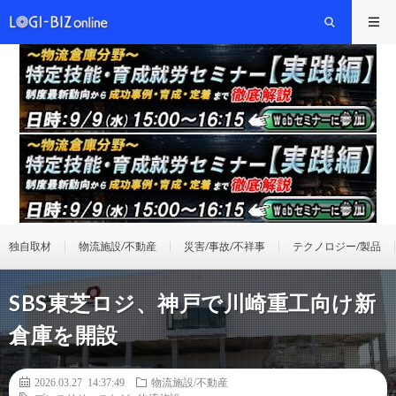
独自取材
物流施設/不動産
災害/事故/不祥事
テクノロジー/製品
SBS東芝ロジ、神戸で川崎重工向け新
倉庫を開設
2026.03.27 14:37:49
物流施設/不動産