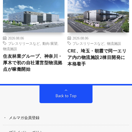
2026.08.06
2026.08.06
プレスリリースなど
,
動向/展望
,
プレスリリースなど
,
物流施設
物流施設
CRE、埼玉・朝霞で同一エリ
住友林業グループ、神奈川・
ア内の物流施設2棟目開発に
厚木で初の自社運営型物流拠
本格着手
点が稼働開始
Back to Top
メルマガ会員登録