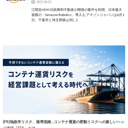
2023.06.01
江間忠HDや日鉄興和不動産が開発の案件を利用、日本最大
規模の「Amazon Robotics」導入も アマゾンジャパンは6月1
日、千葉市と埼玉県狭山市[…]
[PR]地政学リスク、港湾混雑…コンテナ運賃の変動リスクへの新しいヘッ
ジ方法「FFA」とは