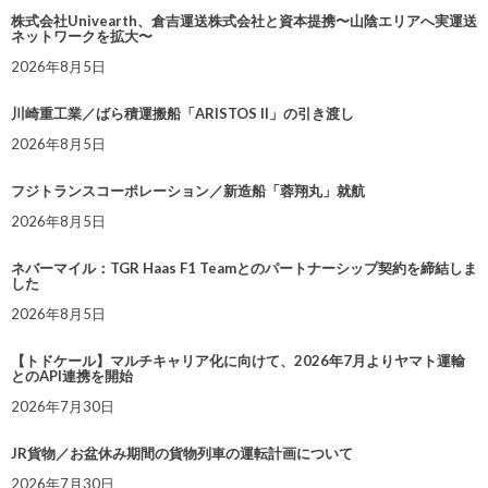
株式会社Univearth、倉吉運送株式会社と資本提携〜山陰エリアへ実運送
ネットワークを拡大〜
2026年8月5日
川崎重工業／ばら積運搬船「ARISTOS II」の引き渡し
2026年8月5日
フジトランスコーポレーション／新造船「蓉翔丸」就航
2026年8月5日
ネバーマイル：TGR Haas F1 Teamとのパートナーシップ契約を締結しま
した
2026年8月5日
【トドケール】マルチキャリア化に向けて、2026年7月よりヤマト運輸
とのAPI連携を開始
2026年7月30日
JR貨物／お盆休み期間の貨物列車の運転計画について
2026年7月30日