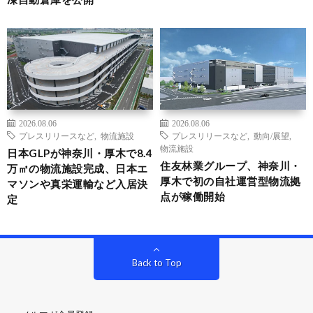
2026.08.06
2026.08.06
プレスリリースなど
,
物流施設
プレスリリースなど
,
動向/展望
,
物流施設
日本GLPが神奈川・厚木で8.4
住友林業グループ、神奈川・
万㎡の物流施設完成、日本エ
厚木で初の自社運営型物流拠
マソンや真栄運輸など入居決
点が稼働開始
定
Back to Top