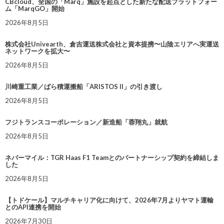
CBcloud、全国の「Marq」施設を起点とした新たな配送プラットフォー
ム「MarqGO」開始
2026年8月5日
株式会社Univearth、倉吉運送株式会社と資本提携〜山陰エリアへ実運送
ネットワークを拡大〜
2026年8月5日
川崎重工業／ばら積運搬船「ARISTOS II」の引き渡し
2026年8月5日
フジトランスコーポレーション／新造船「蓉翔丸」就航
2026年8月5日
ネバーマイル：TGR Haas F1 Teamとのパートナーシップ契約を締結しま
した
2026年8月5日
【トドケール】マルチキャリア化に向けて、2026年7月よりヤマト運輸
とのAPI連携を開始
2026年7月30日