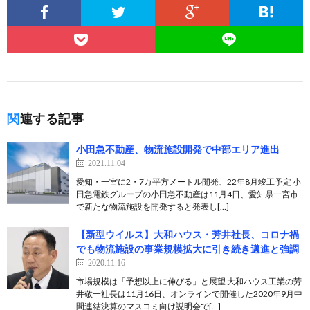
関連する記事
小田急不動産、物流施設開発で中部エリア進出
2021.11.04
愛知・一宮に2・7万平方メートル開発、22年8月竣工予定 小
田急電鉄グループの小田急不動産は11月4日、愛知県一宮市
で新たな物流施設を開発すると発表し[…]
【新型ウイルス】大和ハウス・芳井社長、コロナ禍
でも物流施設の事業規模拡大に引き続き邁進と強調
2020.11.16
市場規模は「予想以上に伸びる」と展望 大和ハウス工業の芳
井敬一社長は11月16日、オンラインで開催した2020年9月中
間連結決算のマスコミ向け説明会で[…]