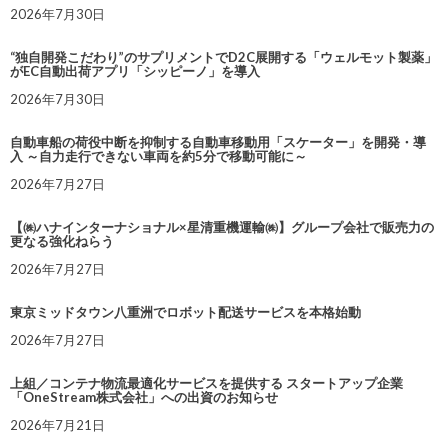
2026年7月30日
“独自開発こだわり”のサプリメントでD2C展開する「ウェルモット製薬」
がEC自動出荷アプリ「シッピーノ」を導入
2026年7月30日
自動車船の荷役中断を抑制する自動車移動用「スケーター」を開発・導
入 ～自力走行できない車両を約5分で移動可能に～
2026年7月27日
【㈱ハナインターナショナル×星清重機運輸㈱】グループ会社で販売力の
更なる強化ねらう
2026年7月27日
東京ミッドタウン八重洲でロボット配送サービスを本格始動
2026年7月27日
上組／コンテナ物流最適化サービスを提供する スタートアップ企業
「OneStream株式会社」への出資のお知らせ
2026年7月21日