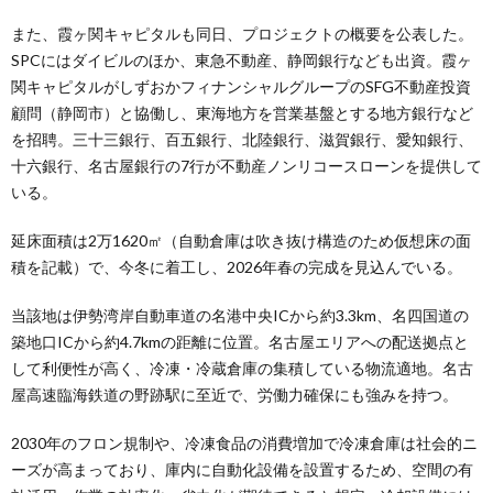
また、霞ヶ関キャピタルも同日、プロジェクトの概要を公表した。
SPCにはダイビルのほか、東急不動産、静岡銀行なども出資。霞ヶ
関キャピタルがしずおかフィナンシャルグループのSFG不動産投資
顧問（静岡市）と協働し、東海地方を営業基盤とする地方銀行など
を招聘。三十三銀行、百五銀行、北陸銀行、滋賀銀行、愛知銀行、
十六銀行、名古屋銀行の7行が不動産ノンリコースローンを提供して
いる。
延床面積は2万1620㎡（自動倉庫は吹き抜け構造のため仮想床の面
積を記載）で、今冬に着工し、2026年春の完成を見込んでいる。
当該地は伊勢湾岸自動車道の名港中央ICから約3.3km、名四国道の
築地口ICから約4.7kmの距離に位置。名古屋エリアへの配送拠点と
して利便性が高く、冷凍・冷蔵倉庫の集積している物流適地。名古
屋高速臨海鉄道の野跡駅に至近で、労働力確保にも強みを持つ。
2030年のフロン規制や、冷凍食品の消費増加で冷凍倉庫は社会的ニ
ーズが高まっており、庫内に自動化設備を設置するため、空間の有