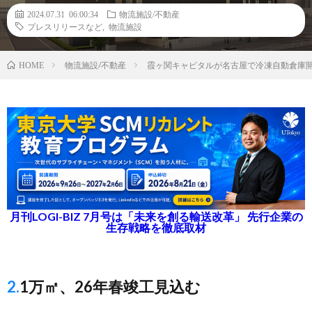
2024.07.31 06:00:34
物流施設/不動産
プレスリリースなど
,
物流施設
物流施設/不動産
霞ヶ関キャピタルが名古屋で冷凍自動倉庫
HOME
月刊LOGI-BIZ 7月号は「未来を創る輸送改革」 先行企業の
生存戦略を徹底取材
2.1万㎡、26年春竣工見込む