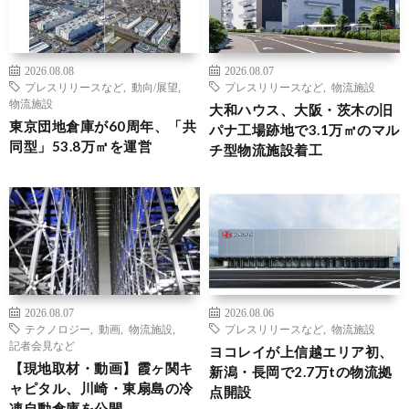
2026.08.08
2026.08.07
プレスリリースなど
,
動向/展望
,
プレスリリースなど
,
物流施設
物流施設
大和ハウス、大阪・茨木の旧
東京団地倉庫が60周年、「共
パナ工場跡地で3.1万㎡のマル
同型」53.8万㎡を運営
チ型物流施設着工
2026.08.07
2026.08.06
テクノロジー
,
動画
,
物流施設
,
プレスリリースなど
,
物流施設
記者会見など
ヨコレイが上信越エリア初、
【現地取材・動画】霞ヶ関キ
新潟・長岡で2.7万tの物流拠
ャピタル、川崎・東扇島の冷
点開設
凍自動倉庫を公開