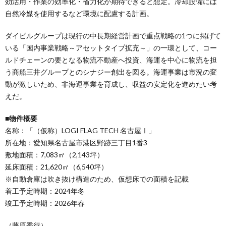
効活用・作業の効率化・省力化が期待できると想定。冷却設備には
自然冷媒を使用するなど環境に配慮する計画。
ダイビルグループは現行の中長期経営計画で重点戦略の1つに掲げて
いる「国内事業戦略～アセットタイプ拡充～」の一環として、コー
ルドチェーンの要となる物流不動産へ投資、海運を中心に物流を担
う商船三井グループとのシナジー創出を図る。海運事業は市況の変
動が激しいため、非海運事業を育成し、収益の安定化を進めたい考
えだ。
■物件概要
名称：「（仮称）LOGI FLAG TECH 名古屋Ⅰ」
所在地：愛知県名古屋市港区野跡三丁目1番3
敷地面積：7,083㎡（2,143坪）
延床面積：21,620㎡（6,540坪）
※自動倉庫は吹き抜け構造のため、仮想床での面積を記載
着工予定時期：2024年冬
竣工予定時期：2026年春
（藤原秀行）