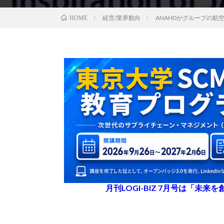
経営/業界動向
ANAHDがグループの航
HOME
月刊LOGI-BIZ 7月号は「未