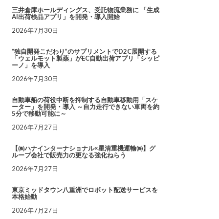
三井倉庫ホールディングス、受託物流業務に 「生成
AI出荷検品アプリ」を開発・導入開始
2026年7月30日
“独自開発こだわり”のサプリメントでD2C展開する
「ウェルモット製薬」がEC自動出荷アプリ「シッピ
ーノ」を導入
2026年7月30日
自動車船の荷役中断を抑制する自動車移動用「スケ
ーター」を開発・導入 ～自力走行できない車両を約
5分で移動可能に～
2026年7月27日
【㈱ハナインターナショナル×星清重機運輸㈱】グ
ループ会社で販売力の更なる強化ねらう
2026年7月27日
東京ミッドタウン八重洲でロボット配送サービスを
本格始動
2026年7月27日