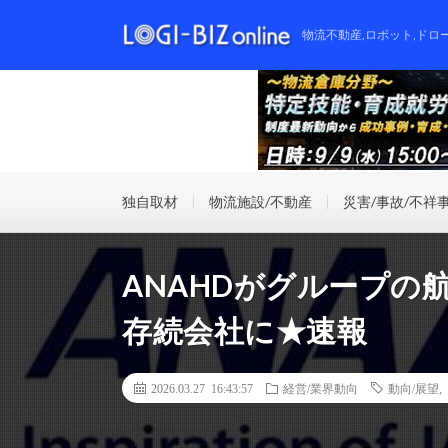
物流不動産,ロボット,ドロ
独自取材
物流施設/不動産
災害/事故/不祥
ANAHDがグループの
存続会社に★速報
2026.03.27 16:43:57
経営/業界動向
動向/展望
,