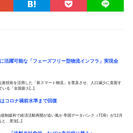
に活躍可能な「フェーズフリー型物流インフラ」実現会
の先進技術を活用した「新スマート物流」を普及させ、人口減少に直面す
いる「全国新ス[…]
月はコロナ禍前水準まで回復
規制緩和で経済活動再開が追い風か 帝国データバンク（TDB）が12月
と、景況[…]