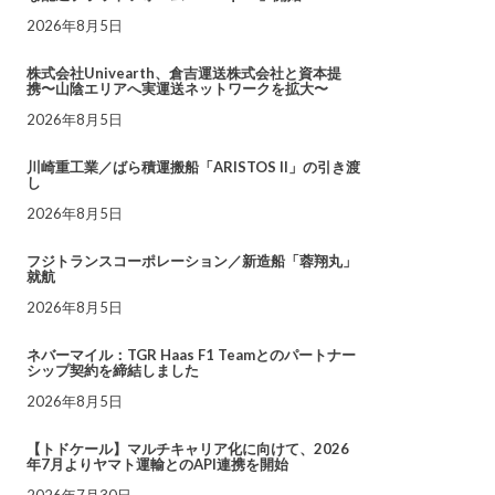
2026年8月5日
株式会社Univearth、倉吉運送株式会社と資本提
携〜山陰エリアへ実運送ネットワークを拡大〜
2026年8月5日
川崎重工業／ばら積運搬船「ARISTOS II」の引き渡
し
2026年8月5日
フジトランスコーポレーション／新造船「蓉翔丸」
就航
2026年8月5日
ネバーマイル：TGR Haas F1 Teamとのパートナー
シップ契約を締結しました
2026年8月5日
【トドケール】マルチキャリア化に向けて、2026
年7月よりヤマト運輸とのAPI連携を開始
2026年7月30日