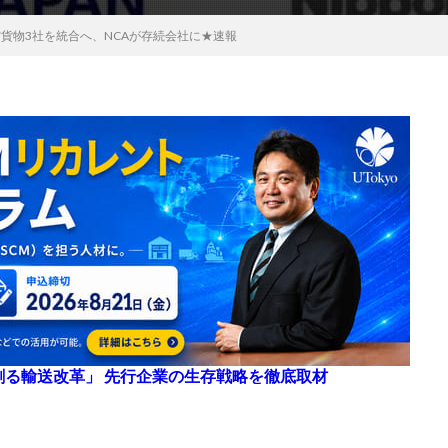
空貨物3社を統合へ、NCAが存続会社に★速報
来を創る輸送改革」 先行企業の生存戦略を徹底取材