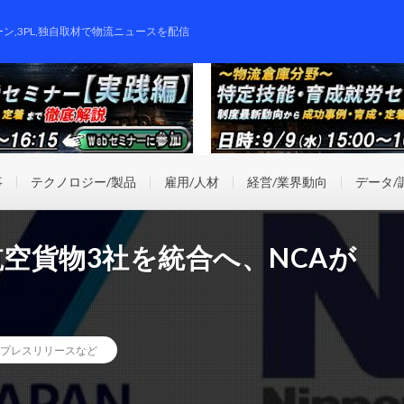
ーン,3PL,独自取材で物流ニュースを配信
事
テクノロジー/製品
雇用/人材
経営/業界動向
データ/
航空貨物3社を統合へ、NCAが
プレスリリースなど