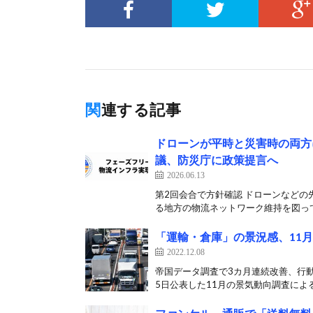
関連する記事
ドローンが平時と災害時の両方
議、防災庁に政策提言へ
2026.06.13
第2回会合で方針確認 ドローンなど
る地方の物流ネットワーク維持を図って
「運輸・倉庫」の景況感、11
2022.12.08
帝国データ調査で3カ月連続改善、行動
5日公表した11月の景気動向調査による