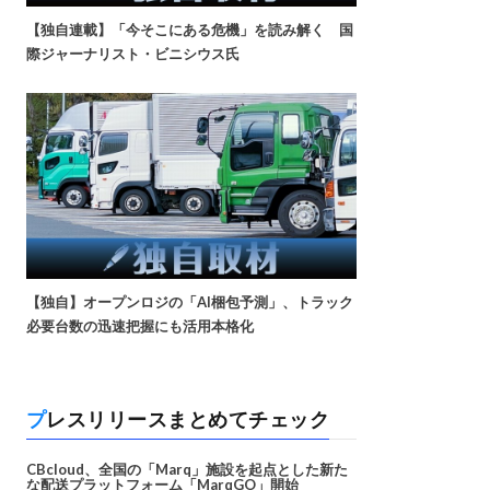
【独自連載】「今そこにある危機」を読み解く 国
際ジャーナリスト・ビニシウス氏
【独自】オープンロジの「AI梱包予測」、トラック
必要台数の迅速把握にも活用本格化
プレスリリースまとめてチェック
CBcloud、全国の「Marq」施設を起点とした新た
な配送プラットフォーム「MarqGO」開始