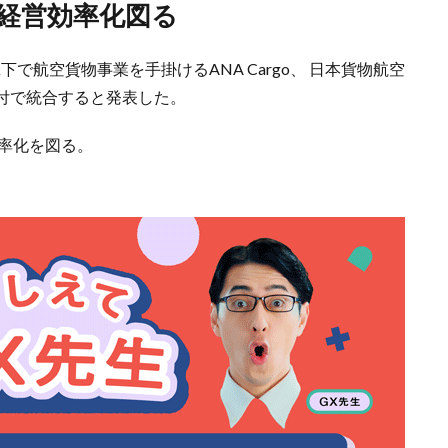
と経営効率化図る
下で航空貨物事業を手掛けるANA Cargo、 日本貨物航空
月1日付で統合すると発表した。
率化を図る。