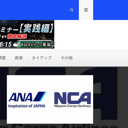
調査
政策
タイアップ
その他